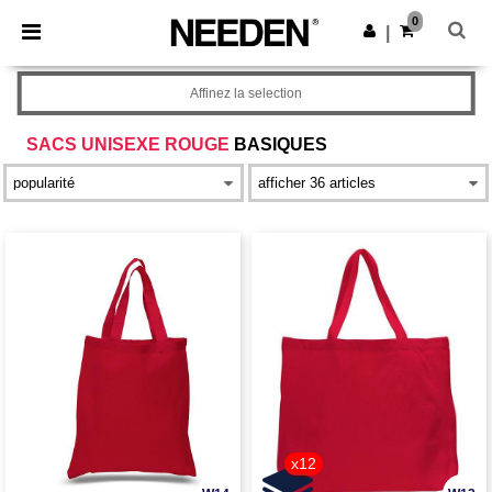
×
Appli Needen
0
Obtenir l'appli
|
Meilleurs prix sur l’app !
Affinez la selection
SACS UNISEXE ROUGE
BASIQUES
x12