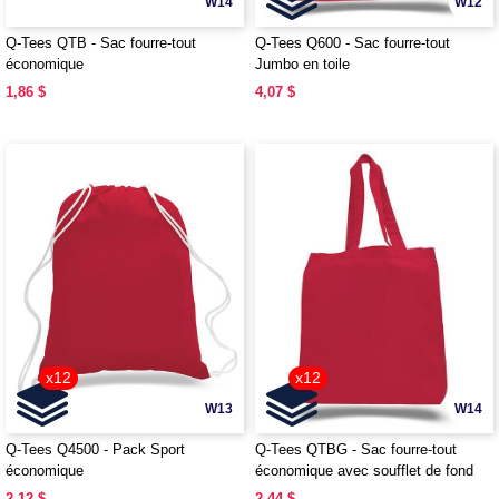
W14
W12
Q-Tees QTB - Sac fourre-tout
Q-Tees Q600 - Sac fourre-tout
économique
Jumbo en toile
1,86 $
4,07 $
x12
x12
W13
W14
Q-Tees Q4500 - Pack Sport
Q-Tees QTBG - Sac fourre-tout
économique
économique avec soufflet de fond
2,12 $
2,44 $