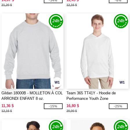
-34%
-6%
21,20 $
12,16 $
W1
W1
Gildan 18000B - MOLLETON À COL
Team 365 TT41Y - Hoodie de
ARRONDI ENFANT 8 oz.
Performance Youth Zone
11,36 $
16,80 $
-15%
-25%
12,16 $
20,00 $