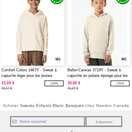
W1
W1
Comfort Colors 1467Y - Sweat à
Bella+Canvas 3719Y - Sweat à
capuche léger pour les jeunes
capuche en polaire éponge pour les
jeunes
23,69 $
30,80 $
-29%
-25%
33,17 $
41,27 $
Acheter
Sweats Enfants Blanc Basiques
chez Needen Canada
S'abonner!