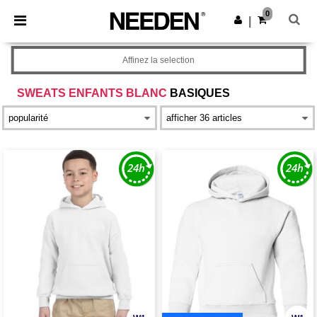
×
Appli Needen
0
Obtenir l'appli
|
Meilleurs prix sur l’app !
Affinez la selection
SWEATS ENFANTS BLANC
BASIQUES