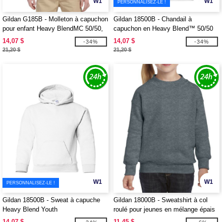
W1
W1
PERSONNALISEZ-LE !
Gildan G185B - Molleton à capuchon
Gildan 18500B - Chandail à
pour enfant Heavy BlendMC 50/50,
capuchon en Heavy Blend™ 50/50
13,3 oz de MD
14,07 $
14,07 $
-34%
-34%
21,20 $
21,20 $
W1
W1
PERSONNALISEZ-LE !
Gildan 18500B - Sweat à capuche
Gildan 18000B - Sweatshirt à col
Heavy Blend Youth
roulé pour jeunes en mélange épais
14,07 $
11,45 $