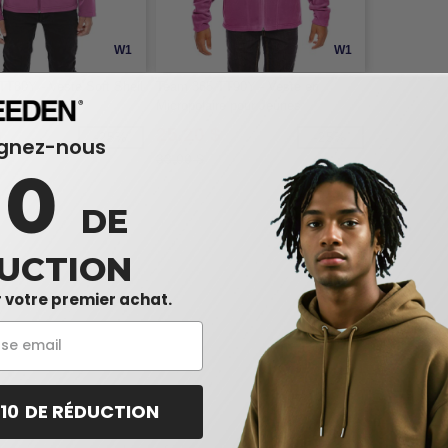
W1
W1
T80Y - Veste Soft Shell
Team 365 TT90Y - Veste en
r les jeunes
Micropolaire pour Jeunes
$
25,20 $
-25%
-25%
ignez-nous
33,00 $
10
DE
UCTION
 votre premier achat.
 10 DE RÉDUCTION