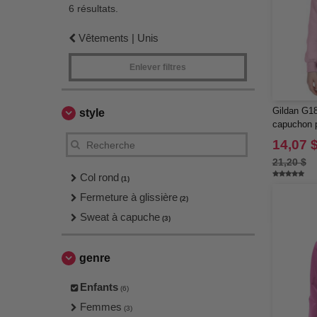
6 résultats.
Vêtements | Unis
Enlever filtres
Gildan G18
style
capuchon 
BlendMC 5
14,07 
21,20 $
Col rond
(1)
Fermeture à glissière
(2)
Sweat à capuche
(3)
genre
Enfants
(6)
Femmes
(3)