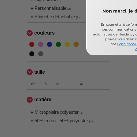
(5)
Personnalisable
(2)
Non merci, je 
Étiquette détachable
(2)
En soumettant ce formu
des communications 
couleurs
automatisés de Needen, y c
pouvez vous désins
nos
Conditions 
d
taille
XS
S
M
L
XL
matière
Micropolaire polyester
(1)
50% coton - 50% polyester
(4)