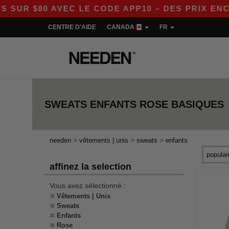
R $80 AVEC LE CODE APP10 – DES PRIX ENCORE
CENTRE D'AIDE
CANADA
FR
SWEATS ENFANTS ROSE
BASIQUES
>
>
>
needen
vêtements | unis
sweats
enfants
affinez la selection
Vous avez sélectionné :
Vêtements | Unis
Sweats
Enfants
Rose