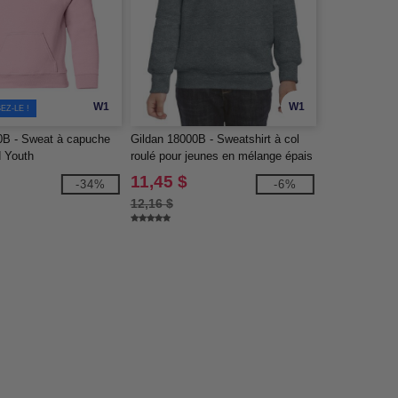
W1
W1
EZ-LE !
0B - Sweat à capuche
Gildan 18000B - Sweatshirt à col
 Youth
roulé pour jeunes en mélange épais
11,45 $
-34%
-6%
12,16 $