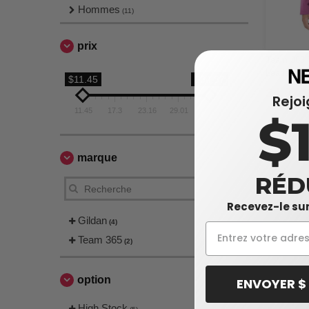
Hommes
(11)
prix
Team 365 T
Leader pou
$11.45
$34.87
34,87 
Rejo
11.45
17.3
23.16
29.01
34.87
$
marque
RÉD
Recevez-le sur
Gildan
(4)
Team 365
(2)
option
ENVOYER $
High Stock