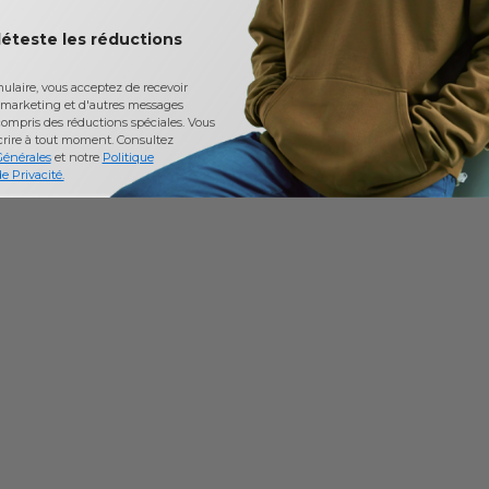
déteste les réductions
laire, vous acceptez de recevoir
marketing et d'autres messages
ompris des réductions spéciales. Vous
crire à tout moment.
Consultez
Générales
et notre
Politique
e Privacité.