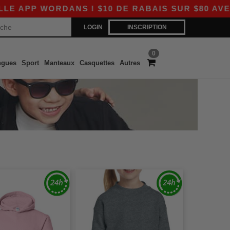
PP WORDANS ! $10 DE RABAIS SUR $80 AVEC LE
LOGIN
INSCRIPTION
0
ngues
Sport
Manteaux
Casquettes
Autres