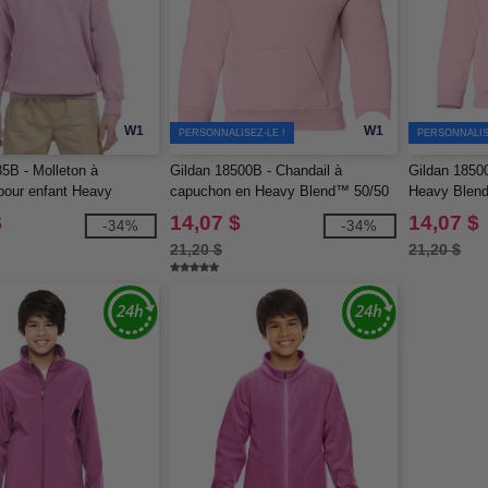
W1
W1
PERSONNALISEZ-LE !
PERSONNALIS
5B - Molleton à
Gildan 18500B - Chandail à
Gildan 1850
pour enfant Heavy
capuchon en Heavy Blend™ 50/50
Heavy Blend
0/50, 13,3 oz de MD
$
14,07 $
14,07 $
-34%
-34%
21,20 $
21,20 $