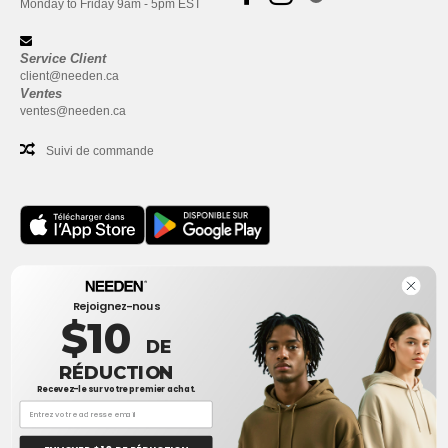
Monday to Friday 9am - 5pm EST
Service Client
client@needen.ca
Ventes
ventes@needen.ca
Suivi de commande
Bureau
Rejoignez-nous
One Dundas Street West Suite 2500
$10
Toronto, Ontario, M5G 1Z3
DE
Ceci n'est PAS l'adresse de retour. Pour les retours, voir ici
RÉDUCTION
Recevez-le sur votre premier achat.
Bureau
1300 rue Sherbrooke Ouest #400
Montreal, Quebec, H3G 1H9