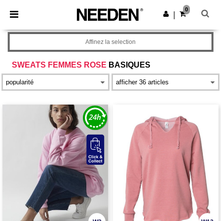
×
Appli Needen
0
Obtenir l'appli
|
Meilleurs prix sur l’app !
Affinez la selection
SWEATS FEMMES ROSE
BASIQUES