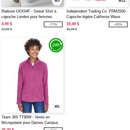
W3
W12
Radsow UXX04F - Sweat Shirt à
Independent Trading Co. PRM2500 -
capuche London pour femmes
Capuche légère California Wave
Wash pour femmes
4,99 $
19,49 $
-77%
-45%
21,82 $
35,39 $
W1
Team 365 TT90W - Veste en
Micropolaire pour Dames Campus
25,20 $