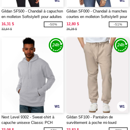
W1
W1
Gildan SF500 - Chandail à capuchon
Gildan SF000 - Chandail à manches
en molleton Softstyle® pour adultes
courtes en molleton Softstyle® pour
adultes
16,31 $
12,80 $
-50%
-51%
32,64 $
26,28 $
W1
W1
Next Level 9302 - Sweat-shirt à
Gildan SF100 - Pantalon de
capuche unisexe Classic PCH
survêtement à poche mi-lourd
Softstyle unisexe
33,08 $
23,83 $