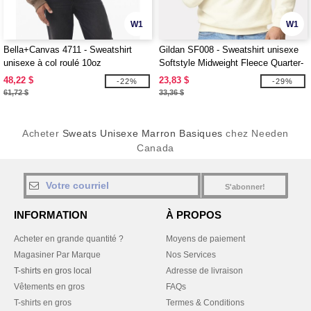
W1
W1
Bella+Canvas 4711 - Sweatshirt
Gildan SF008 - Sweatshirt unisexe
unisexe à col roulé 10oz
Softstyle Midweight Fleece Quarter-
Zip
48,22 $
23,83 $
-22%
-29%
61,72 $
33,36 $
Acheter
Sweats Unisexe Marron Basiques
chez Needen
Canada
S'abonner!
INFORMATION
À PROPOS
Acheter en grande quantité ?
Moyens de paiement
Magasiner Par Marque
Nos Services
T-shirts en gros local
Adresse de livraison
Vêtements en gros
FAQs
T-shirts en gros
Termes & Conditions