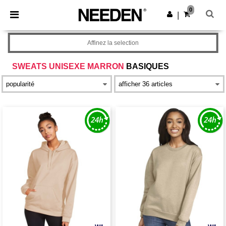
×
Appli Needen
0
Obtenir l'appli
|
Meilleurs prix sur l’app !
Affinez la selection
SWEATS UNISEXE MARRON
BASIQUES