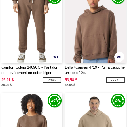
W1
W1
Comfort Colors 1469CC - Pantalon
Bella+Canvas 4719 - Pull à capuche
de survêtement en coton léger
unisexe 10oz
unisexe
25,21 $
53,58 $
-29%
-22%
35,29 $
68,58 $