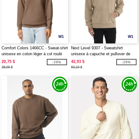
W1
W1
Comfort Colors 1466CC - Sweat-shirt
Next Level 9307 - Sweatshirt
unisexe en coton léger à col roulé
unisexe à capuche et pullover de
poids élevé
20,75 $
42,93 $
-29%
-29%
29,05 $
60,10 $