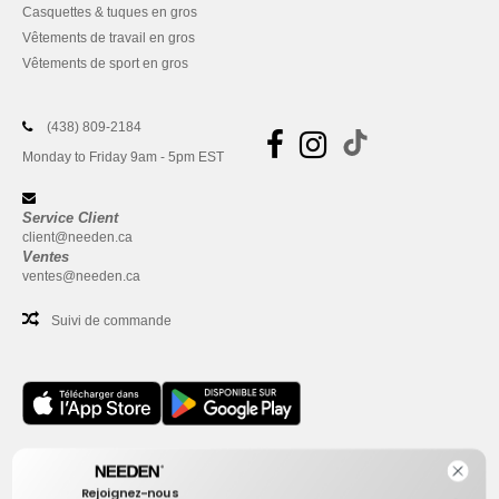
Casquettes & tuques en gros
Vêtements de travail en gros
Vêtements de sport en gros
(438) 809-2184
Monday to Friday 9am - 5pm EST
Service Client
client@needen.ca
Ventes
ventes@needen.ca
Suivi de commande
Bureau
Rejoignez-nous
One Dundas Street West Suite 2500