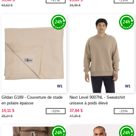
-47%
-29%
62,52 $
33,36 $
W1
W1
Gildan G189 - Couverture de stade
Next Level 9007NL - Sweatshirt
en polaire épaisse
unisexe à poids élevé
14,11 $
37,84 $
-50%
-20%
28,24 $
47,30 $