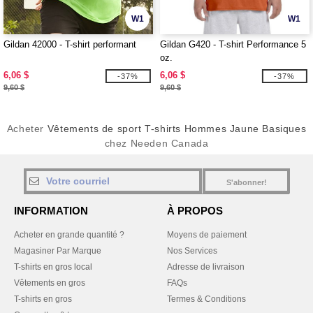
W1
W1
Gildan 42000 - T-shirt performant
Gildan G420 - T-shirt Performance 5
oz.
6,06 $
6,06 $
-37%
-37%
9,60 $
9,60 $
Acheter
Vêtements de sport T-shirts Hommes Jaune Basiques
chez Needen Canada
S'abonner!
INFORMATION
À PROPOS
Acheter en grande quantité ?
Moyens de paiement
Magasiner Par Marque
Nos Services
T-shirts en gros local
Adresse de livraison
Vêtements en gros
FAQs
T-shirts en gros
Termes & Conditions