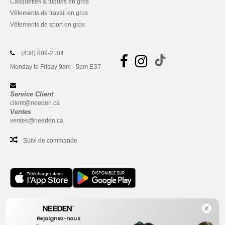
Casquettes & tuques en gros
Vêtements de travail en gros
Vêtements de sport en gros
(438) 809-2184
Monday to Friday 9am - 5pm EST
Service Client
client@needen.ca
Ventes
ventes@needen.ca
Suivi de commande
Bureau
Rejoignez-nous
One Dundas Street West Suite 2500