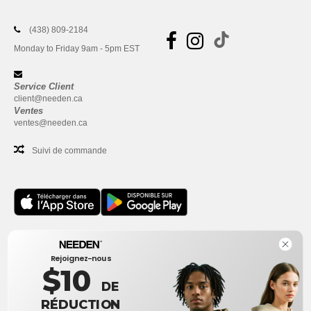
(438) 809-2184
Monday to Friday 9am - 5pm EST
Service Client
client@needen.ca
Ventes
ventes@needen.ca
Suivi de commande
Bureau
Rejoignez-nous
One Dundas Street West Suite 2500
$10
Toronto, Ontario, M5G 1Z3
DE
Ceci n'est PAS l'adresse de retour. Pour les retours, voir ici
RÉDUCTION