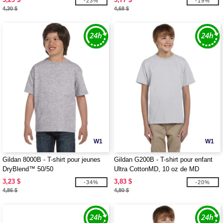
-23%
-19%
4,30 $
4,68 $
W1
W1
Gildan 8000B - T-shirt pour jeunes
Gildan G200B - T-shirt pour enfant
DryBlend™ 50/50
Ultra CottonMD, 10 oz de MD
(2000B)
3,23 $
3,83 $
-34%
-20%
4,86 $
4,80 $