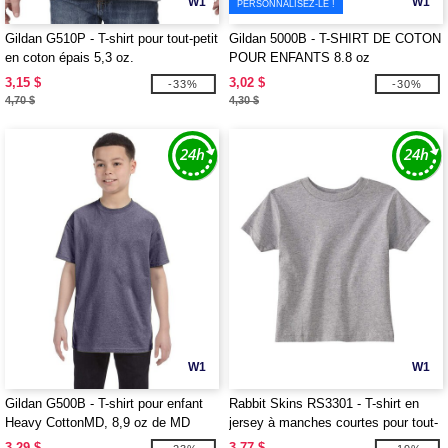
W1
W1
PERSONNALISEZ-LE !
Gildan G510P - T-shirt pour tout-petit
Gildan 5000B - T-SHIRT DE COTON
en coton épais 5,3 oz.
POUR ENFANTS 8.8 oz
3,15 $
3,02 $
-33%
-30%
4,70 $
4,30 $
W1
W1
Gildan G500B - T-shirt pour enfant
Rabbit Skins RS3301 - T-shirt en
Heavy CottonMD, 8,9 oz de MD
jersey à manches courtes pour tout-
(5000B)
petit, 5,5 oz
3,29 $
3,77 $