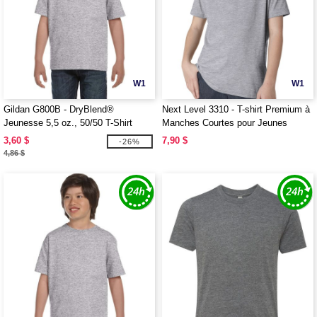
W1
W1
Gildan G800B - DryBlend®
Next Level 3310 - T-shirt Premium à
Jeunesse 5,5 oz., 50/50 T-Shirt
Manches Courtes pour Jeunes
3,60 $
7,90 $
-26%
4,86 $