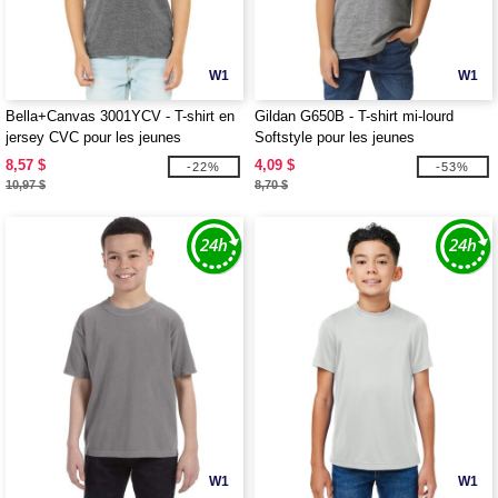
W1
W1
Bella+Canvas 3001YCV - T-shirt en
Gildan G650B - T-shirt mi-lourd
jersey CVC pour les jeunes
Softstyle pour les jeunes
8,57 $
4,09 $
-22%
-53%
10,97 $
8,70 $
W1
W1