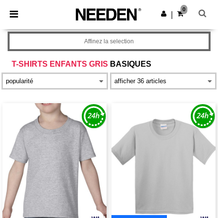
×
Appli Needen
0
Obtenir l'appli
|
Meilleurs prix sur l’app !
Affinez la selection
T-SHIRTS ENFANTS GRIS
BASIQUES