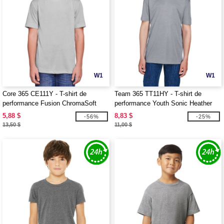
W1
W1
Core 365 CE111Y - T-shirt de
Team 365 TT11HY - T-shirt de
performance Fusion ChromaSoft
performance Youth Sonic Heather
pour les jeunes
5,88 $
8,83 $
-56%
-25%
13,50 $
11,00 $