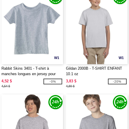
W1
W1
Rabbit Skins 3401 - T-shirt à
Gildan 2000B - T-SHIRT ENFANT
manches longues en jersey pour
10.1 oz
bébé, 5,5 oz
4,52 $
3,83 $
-0%
-20%
4,54 $
4,80 $