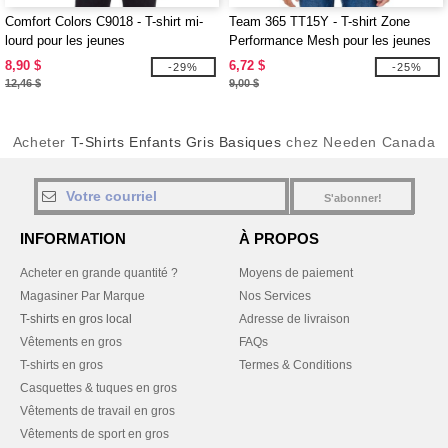
Comfort Colors C9018 - T-shirt mi-
Team 365 TT15Y - T-shirt Zone
lourd pour les jeunes
Performance Mesh pour les jeunes
8,90 $
6,72 $
-29%
-25%
12,46 $
9,00 $
Acheter
T-Shirts Enfants Gris Basiques
chez Needen Canada
S'abonner!
INFORMATION
À PROPOS
Acheter en grande quantité ?
Moyens de paiement
Magasiner Par Marque
Nos Services
T-shirts en gros local
Adresse de livraison
Vêtements en gros
FAQs
T-shirts en gros
Termes & Conditions
Casquettes & tuques en gros
Vêtements de travail en gros
Vêtements de sport en gros