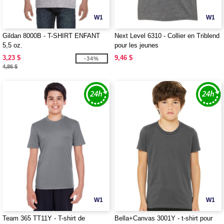
W1
W1
Gildan 8000B - T-SHIRT ENFANT
Next Level 6310 - Collier en Triblend
5,5 oz.
pour les jeunes
3,23 $
9,46 $
-34%
4,86 $
W1
W1
Team 365 TT11Y - T-shirt de
Bella+Canvas 3001Y - t-shirt pour