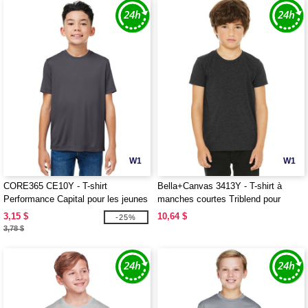
W1
W1
CORE365 CE10Y - T-shirt
Bella+Canvas 3413Y - T-shirt à
Performance Capital pour les jeunes
manches courtes Triblend pour
jeunes
3,15 $
10,64 $
-25%
3,78 $