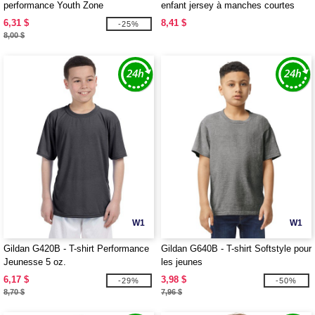
performance Youth Zone
enfant jersey à manches courtes
6,31 $
8,41 $
-25%
8,00 $
W1
W1
Gildan G420B - T-shirt Performance
Gildan G640B - T-shirt Softstyle pour
Jeunesse 5 oz.
les jeunes
6,17 $
3,98 $
-29%
-50%
8,70 $
7,96 $