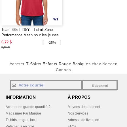
W1
Team 365 TT15Y - T-shirt Zone
Performance Mesh pour les jeunes
6,72 $
-25%
9,00 $
Acheter
T-Shirts Enfants Rouge Basiques
chez Needen
Canada
S'abonner!
INFORMATION
À PROPOS
Acheter en grande quantité ?
Moyens de paiement
Magasiner Par Marque
Nos Services
T-shirts en gros local
Adresse de livraison
Vêtements en gros
FAQs