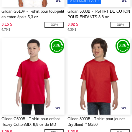
W1
W1
PERSONNALISEZ-LE !
Gildan G510P - T-shirt pour tout-petit
Gildan 5000B - T-SHIRT DE COTON
en coton épais 5,3 oz.
POUR ENFANTS 8.8 oz
3,15 $
3,02 $
-33%
-30%
4,70 $
4,30 $
W1
W1
Gildan G500B - T-shirt pour enfant
Gildan 8000B - T-shirt pour jeunes
Heavy CottonMD, 8,9 oz de MD
DryBlend™ 50/50
(5000B)
3,29 $
3,23 $