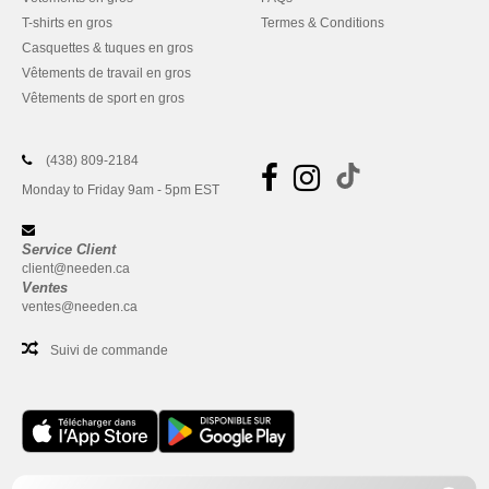
T-shirts en gros
Termes & Conditions
Casquettes & tuques en gros
Vêtements de travail en gros
Vêtements de sport en gros
(438) 809-2184
Monday to Friday 9am - 5pm EST
Service Client
client@needen.ca
Ventes
ventes@needen.ca
Suivi de commande