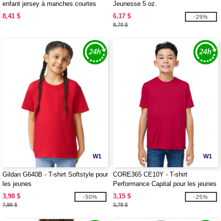
enfant jersey à manches courtes
Jeunesse 5 oz.
8,41 $
6,17 $
-29%
8,70 $
W1
W1
Gildan G640B - T-shirt Softstyle pour
CORE365 CE10Y - T-shirt
les jeunes
Performance Capital pour les jeunes
3,98 $
3,15 $
-50%
-25%
7,96 $
3,78 $