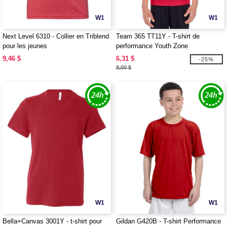
W1
W1
Next Level 6310 - Collier en Triblend
Team 365 TT11Y - T-shirt de
pour les jeunes
performance Youth Zone
9,46 $
6,31 $
-25%
8,00 $
W1
W1
Bella+Canvas 3001Y - t-shirt pour
Gildan G420B - T-shirt Performance