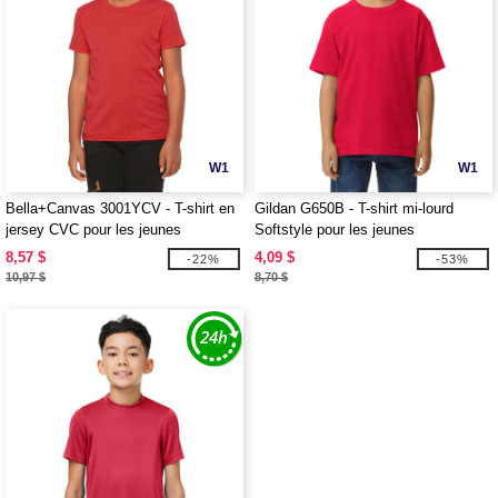
W1
W1
Bella+Canvas 3001YCV - T-shirt en
Gildan G650B - T-shirt mi-lourd
jersey CVC pour les jeunes
Softstyle pour les jeunes
8,57 $
4,09 $
-22%
-53%
10,97 $
8,70 $