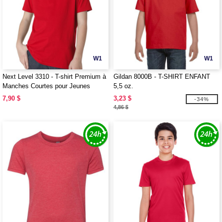
W1
W1
Next Level 3310 - T-shirt Premium à
Gildan 8000B - T-SHIRT ENFANT
Manches Courtes pour Jeunes
5,5 oz.
7,90 $
3,23 $
-34%
4,86 $