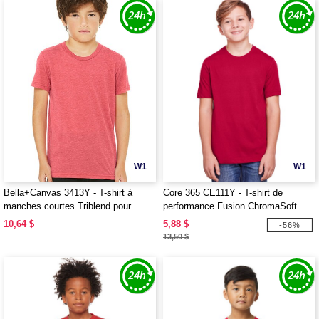
W1
W1
Bella+Canvas 3413Y - T-shirt à
Core 365 CE111Y - T-shirt de
manches courtes Triblend pour
performance Fusion ChromaSoft
jeunes
pour les jeunes
10,64 $
5,88 $
-56%
13,50 $