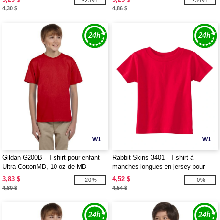
-23%
-34%
4,30 $
4,86 $
W1
W1
Gildan G200B - T-shirt pour enfant
Rabbit Skins 3401 - T-shirt à
Ultra CottonMD, 10 oz de MD
manches longues en jersey pour
(2000B)
bébé, 5,5 oz
3,83 $
4,52 $
-20%
-0%
4,80 $
4,54 $