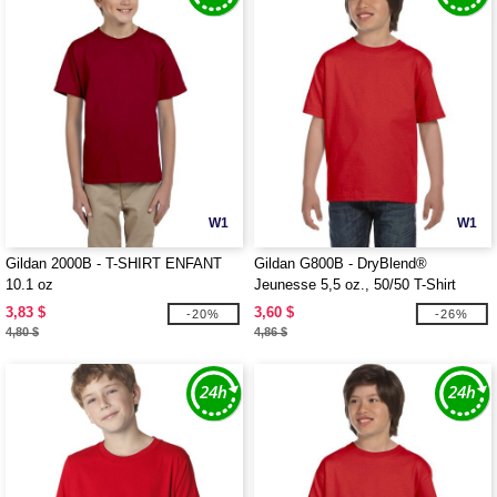
W1
W1
Gildan 2000B - T-SHIRT ENFANT
Gildan G800B - DryBlend®
10.1 oz
Jeunesse 5,5 oz., 50/50 T-Shirt
3,83 $
3,60 $
-20%
-26%
4,80 $
4,86 $