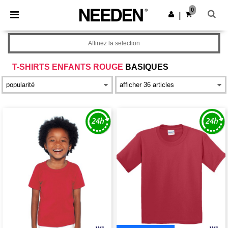
×
Appli Needen
0
Obtenir l'appli
|
Meilleurs prix sur l’app !
Affinez la selection
T-SHIRTS ENFANTS ROUGE
BASIQUES