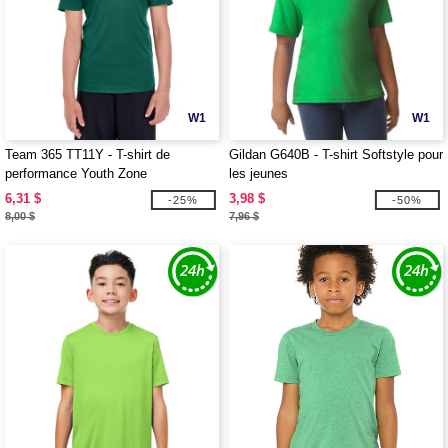
W1
W1
Team 365 TT11Y - T-shirt de
Gildan G640B - T-shirt Softstyle pour
performance Youth Zone
les jeunes
6,31 $
3,98 $
-25%
-50%
8,00 $
7,96 $