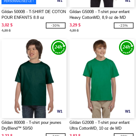
W1
W1
PERSONNALISEZ-LE !
Gildan 5000B - T-SHIRT DE COTON
Gildan G500B - T-shirt pour enfant
POUR ENFANTS 8.8 oz
Heavy CottonMD, 8,9 oz de MD
(5000B)
3,02 $
3,29 $
-30%
-23%
4,30 $
4,30 $
W1
W1
Gildan 8000B - T-shirt pour jeunes
Gildan G200B - T-shirt pour enfant
DryBlend™ 50/50
Ultra CottonMD, 10 oz de MD
(2000B)
3,23 $
3,83 $