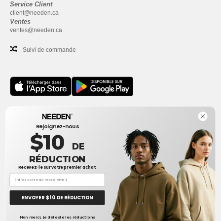
Service Client
client@needen.ca
Ventes
ventes@needen.ca
Suivi de commande
Bureau
Rejoignez-nous
One Dundas Street West Suite 2500
$10
Toronto, Ontario, M5G 1Z3
DE
Ceci n'est PAS l'adresse de retour. Pour les retours, voir ici
RÉDUCTION
Recevez-le sur votre premier achat.
Bureau
1300 rue Sherbrooke Ouest #400
Montreal, Quebec, H3G 1H9
ENVOYER $ 10 DE RÉDUCTION
Ceci n'est PAS l'adresse de retour. Pour les retours, voir ici
👋
Bonjour
Non merci, je déteste les réductions
Si vous avez des questions ou des