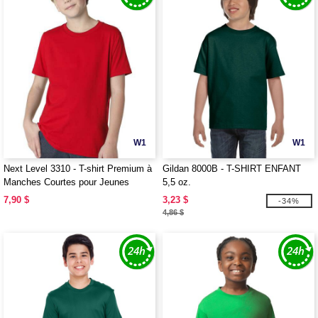
W1
W1
Next Level 3310 - T-shirt Premium à
Gildan 8000B - T-SHIRT ENFANT
Manches Courtes pour Jeunes
5,5 oz.
7,90 $
3,23 $
-34%
4,86 $