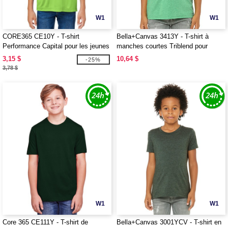
W1
W1
CORE365 CE10Y - T-shirt
Bella+Canvas 3413Y - T-shirt à
Performance Capital pour les jeunes
manches courtes Triblend pour
jeunes
3,15 $
10,64 $
-25%
3,78 $
W1
W1
Core 365 CE111Y - T-shirt de
Bella+Canvas 3001YCV - T-shirt en