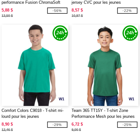
performance Fusion ChromaSoft
jersey CVC pour les jeunes
pour les jeunes
5,88 $
8,57 $
-56%
-22%
13,50 $
10,97 $
W1
W1
Comfort Colors C9018 - T-shirt mi-
Team 365 TT15Y - T-shirt Zone
lourd pour les jeunes
Performance Mesh pour les jeunes
8,90 $
6,72 $
-29%
-25%
12,46 $
9,00 $