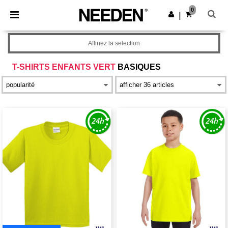
×
Appli Needen
0
Obtenir l'appli
|
Meilleurs prix sur l’app !
Affinez la selection
T-SHIRTS ENFANTS VERT
BASIQUES