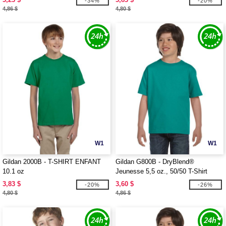
-34%
-20%
4,86 $
4,80 $
W1
W1
Gildan 2000B - T-SHIRT ENFANT
Gildan G800B - DryBlend®
10.1 oz
Jeunesse 5,5 oz., 50/50 T-Shirt
3,83 $
3,60 $
-20%
-26%
4,80 $
4,86 $