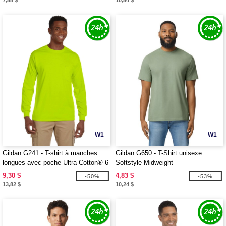
7,58 $
10,54 $
W1
W1
Gildan G241 - T-shirt à manches
Gildan G650 - T-Shirt unisexe
longues avec poche Ultra Cotton® 6
Softstyle Midweight
oz.
9,30 $
4,83 $
-50%
-53%
13,82 $
10,24 $