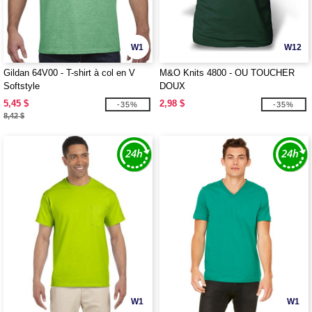
W1
W12
Gildan 64V00 - T-shirt à col en V
M&O Knits 4800 - OU TOUCHER
Softstyle
DOUX
5,45 $
2,98 $
-35%
-35%
8,42 $
W1
W1