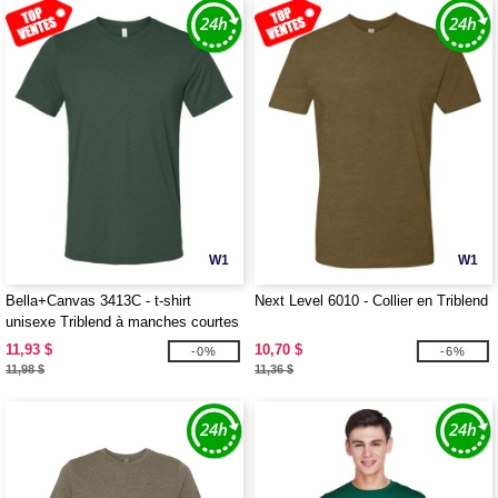
W1
W1
Bella+Canvas 3413C - t-shirt
Next Level 6010 - Collier en Triblend
unisexe Triblend à manches courtes
11,93 $
10,70 $
-0%
-6%
11,98 $
11,36 $