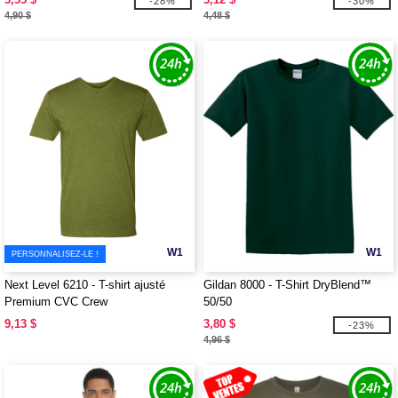
-28%
-30%
4,90 $
4,48 $
W1
W1
PERSONNALISEZ-LE !
Next Level 6210 - T-shirt ajusté
Gildan 8000 - T-Shirt DryBlend™
Premium CVC Crew
50/50
9,13 $
3,80 $
-23%
4,96 $