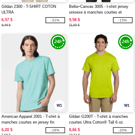
Gildan 2300 - T-SHIRT COTON
Bella+Canvas 3005 - t-shirt jersey
ULTRA
unisexe à manches courtes et
encolure en V
6,57 $
9,58 $
-31%
-13%
9,48 $
11,00 $
W1
W1
American Apparel 2001 - T-shirt à
Gildan G200T - T-shirt à manches
manches courtes en jersey fin
courtes Ultra Cotton® Tall 6 oz.
6,20 $
8,66 $
-18%
-20%