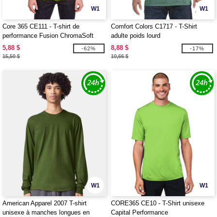
W1
W1
Core 365 CE111 - T-shirt de
Comfort Colors C1717 - T-Shirt
performance Fusion ChromaSoft
adulte poids lourd
pour adultes
5,88 $
8,88 $
-62%
-17%
15,50 $
10,66 $
W1
W1
American Apparel 2007 T-shirt
CORE365 CE10 - T-Shirt unisexe
unisexe à manches longues en
Capital Performance