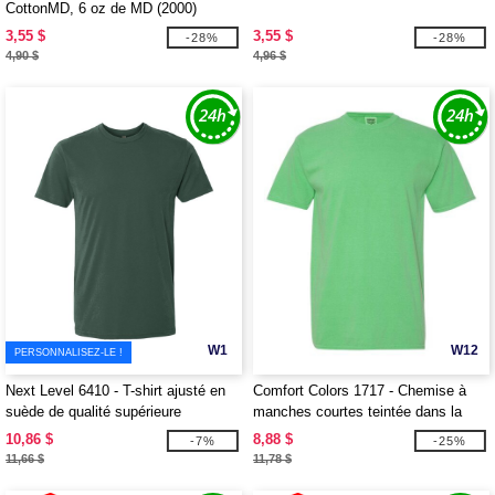
CottonMD, 6 oz de MD (2000)
3,55 $
3,55 $
-28%
-28%
4,90 $
4,96 $
W1
W12
PERSONNALISEZ-LE !
Next Level 6410 - T-shirt ajusté en
Comfort Colors 1717 - Chemise à
suède de qualité supérieure
manches courtes teintée dans la
masse
10,86 $
8,88 $
-7%
-25%
11,66 $
11,78 $