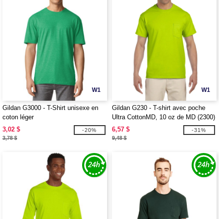
W1
W1
Gildan G3000 - T-Shirt unisexe en
Gildan G230 - T-shirt avec poche
coton léger
Ultra CottonMD, 10 oz de MD (2300)
3,02 $
6,57 $
-20%
-31%
3,78 $
9,48 $