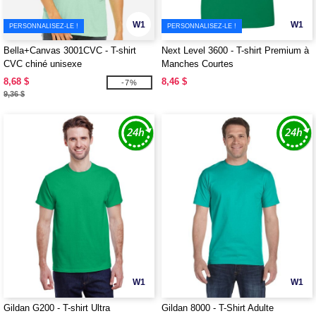
W1
W1
PERSONNALISEZ-LE !
PERSONNALISEZ-LE !
Bella+Canvas 3001CVC - T-shirt
Next Level 3600 - T-shirt Premium à
CVC chiné unisexe
Manches Courtes
8,68 $
8,46 $
-7%
9,36 $
W1
W1
Gildan G200 - T-shirt Ultra
Gildan 8000 - T-Shirt Adulte