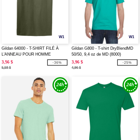
W1
W1
Gildan 64000 - T-SHIRT FILÉ À
Gildan G800 - T-shirt DryBlendMD
L'ANNEAU POUR HOMME
50/50, 9,4 oz de MD (8000)
3,56 $
3,96 $
-36%
-25%
5,58 $
4,96 $