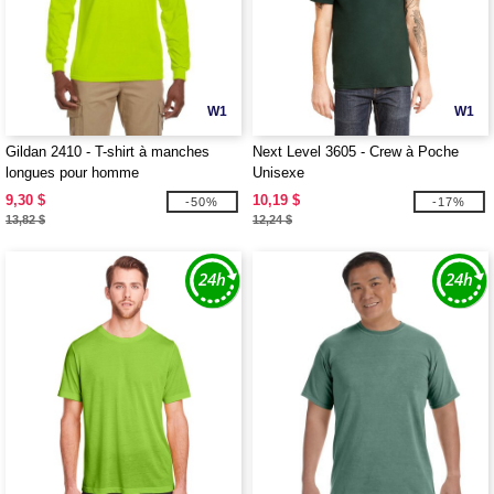
W1
W1
Gildan 2410 - T-shirt à manches
Next Level 3605 - Crew à Poche
longues pour homme
Unisexe
9,30 $
10,19 $
-50%
-17%
13,82 $
12,24 $