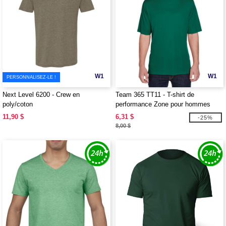
W1
W1
PERSONNALISEZ-LE !
Next Level 6200 - Crew en
Team 365 TT11 - T-shirt de
poly/coton
performance Zone pour hommes
11,90 $
6,31 $
-25%
8,00 $