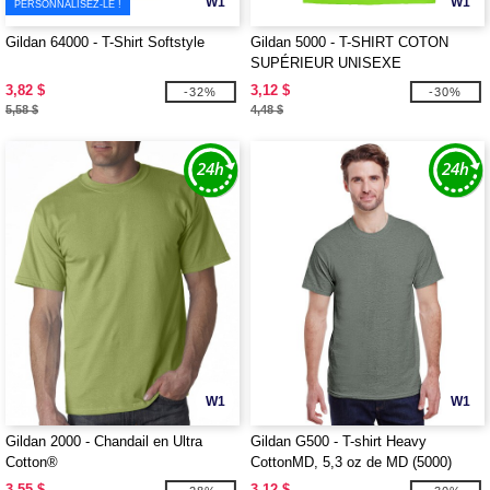
W1
W1
PERSONNALISEZ-LE !
Gildan 64000 - T-Shirt Softstyle
Gildan 5000 - T-SHIRT COTON
SUPÉRIEUR UNISEXE
3,82 $
3,12 $
-32%
-30%
5,58 $
4,48 $
W1
W1
Gildan 2000 - Chandail en Ultra
Gildan G500 - T-shirt Heavy
Cotton®
CottonMD, 5,3 oz de MD (5000)
3,55 $
3,12 $