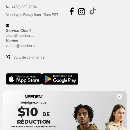
(438) 809-2184
Monday to Friday 9am - 5pm EST
Service Client
client@needen.ca
Ventes
ventes@needen.ca
Suivi de commande
Bureau
Rejoignez-nous
One Dundas Street West Suite 2500
$10
Toronto, Ontario, M5G 1Z3
DE
Ceci n'est PAS l'adresse de retour. Pour les retours, voir ici
RÉDUCTION
Recevez-le sur votre premier achat.
Bureau