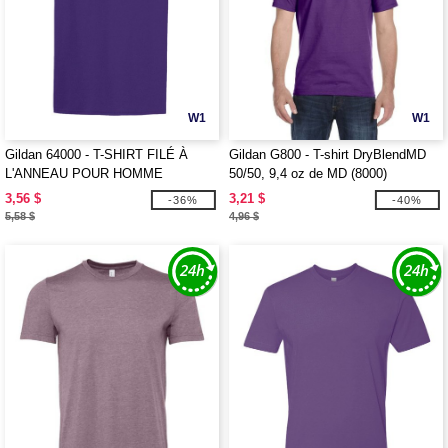
W1
W1
Gildan 64000 - T-SHIRT FILÉ À
Gildan G800 - T-shirt DryBlendMD
L'ANNEAU POUR HOMME
50/50, 9,4 oz de MD (8000)
3,56 $
3,21 $
-36%
-40%
5,58 $
4,96 $