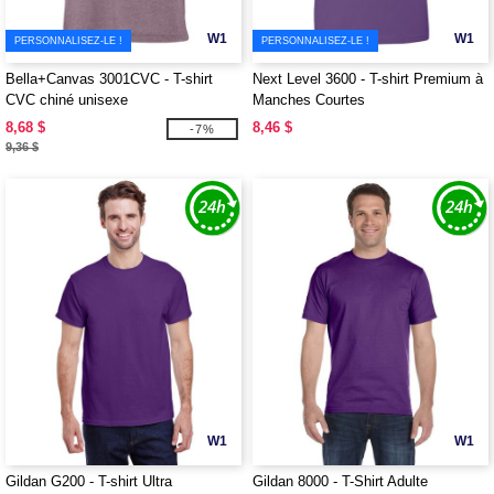
W1
W1
PERSONNALISEZ-LE !
PERSONNALISEZ-LE !
Bella+Canvas 3001CVC - T-shirt
Next Level 3600 - T-shirt Premium à
CVC chiné unisexe
Manches Courtes
8,68 $
8,46 $
-7%
9,36 $
W1
W1
Gildan G200 - T-shirt Ultra
Gildan 8000 - T-Shirt Adulte