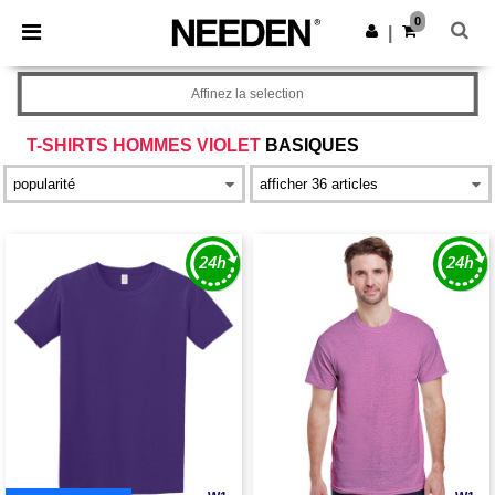
×
Appli Needen
0
Obtenir l'appli
|
Meilleurs prix sur l’app !
Affinez la selection
T-SHIRTS HOMMES VIOLET
BASIQUES