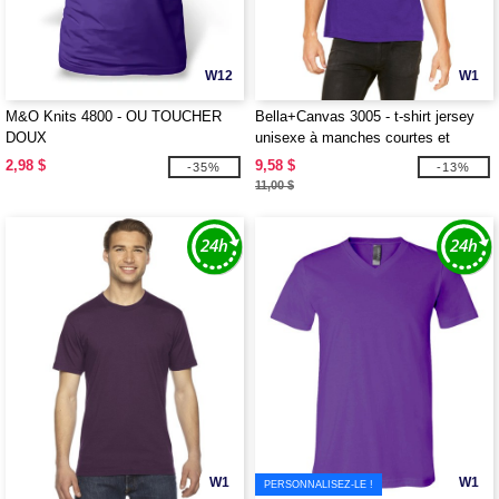
W12
W1
M&O Knits 4800 - OU TOUCHER
Bella+Canvas 3005 - t-shirt jersey
DOUX
unisexe à manches courtes et
encolure en V
2,98 $
9,58 $
-35%
-13%
11,00 $
W1
W1
PERSONNALISEZ-LE !