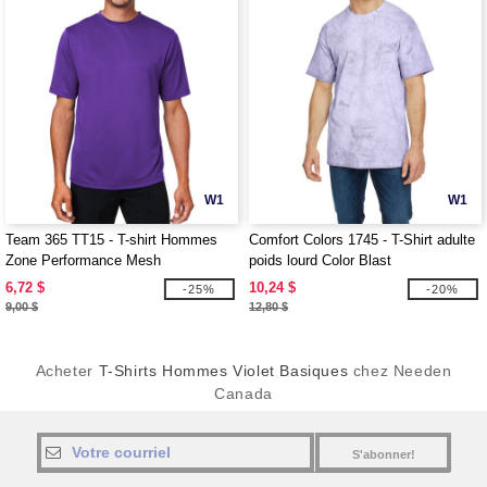
W1
W1
Team 365 TT15 - T-shirt Hommes
Comfort Colors 1745 - T-Shirt adulte
Zone Performance Mesh
poids lourd Color Blast
6,72 $
10,24 $
-25%
-20%
9,00 $
12,80 $
Acheter
T-Shirts Hommes Violet Basiques
chez Needen
Canada
S'abonner!