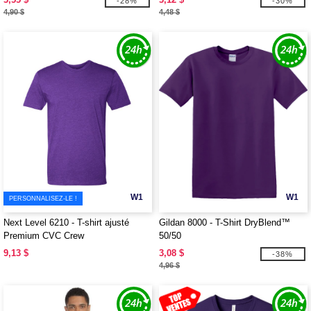
-28%
-30%
4,90 $
4,48 $
W1
W1
PERSONNALISEZ-LE !
Next Level 6210 - T-shirt ajusté
Gildan 8000 - T-Shirt DryBlend™
Premium CVC Crew
50/50
9,13 $
3,08 $
-38%
4,96 $