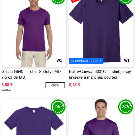
W1
W1
PERSONNALISEZ-LE !
Gildan G640 - T-shirt SoftstyleMD,
Bella+Canvas 3001C - t-shirt jersey
7,5 oz de MD
unisexe à manches courtes
3,88 $
8,46 $
-30%
5,58 $