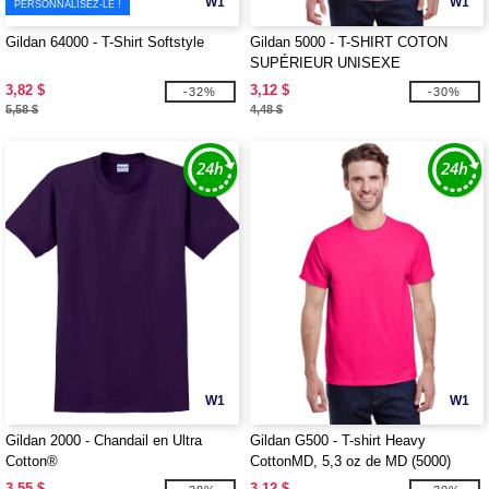
W1
W1
PERSONNALISEZ-LE !
Gildan 64000 - T-Shirt Softstyle
Gildan 5000 - T-SHIRT COTON
SUPÉRIEUR UNISEXE
3,82 $
3,12 $
-32%
-30%
5,58 $
4,48 $
W1
W1
Gildan 2000 - Chandail en Ultra
Gildan G500 - T-shirt Heavy
Cotton®
CottonMD, 5,3 oz de MD (5000)
3,55 $
3,12 $