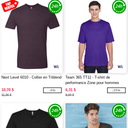
W1
W1
Next Level 6010 - Collier en Triblend
Team 365 TT11 - T-shirt de
performance Zone pour hommes
10,70 $
6,31 $
-6%
-25%
11,36 $
8,00 $