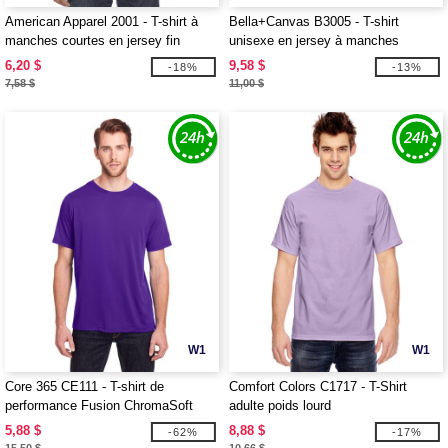
American Apparel 2001 - T-shirt à
Bella+Canvas B3005 - T-shirt
manches courtes en jersey fin
unisexe en jersey à manches
courtes et col en V
6,20 $
9,58 $
-18%
-13%
7,58 $
11,00 $
W1
W1
Core 365 CE111 - T-shirt de
Comfort Colors C1717 - T-Shirt
performance Fusion ChromaSoft
adulte poids lourd
pour adultes
5,88 $
8,88 $
-62%
-17%