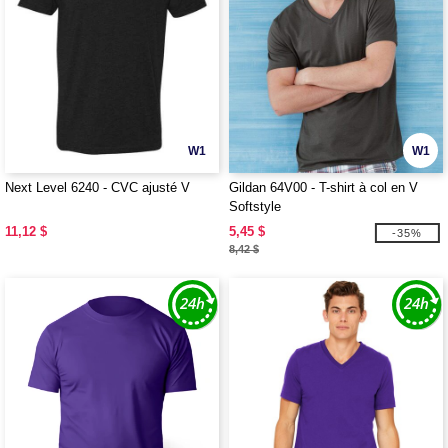
W1
W1
Next Level 6240 - CVC ajusté V
Gildan 64V00 - T-shirt à col en V
Softstyle
11,12 $
5,45 $
-35%
8,42 $