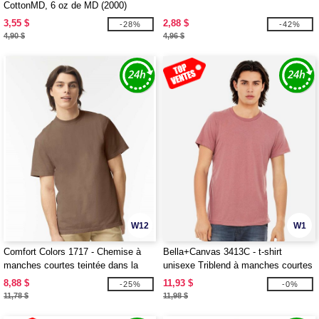
CottonMD, 6 oz de MD (2000)
3,55 $
2,88 $
-28%
-42%
4,90 $
4,96 $
W12
W1
Comfort Colors 1717 - Chemise à
Bella+Canvas 3413C - t-shirt
manches courtes teintée dans la
unisexe Triblend à manches courtes
masse
8,88 $
11,93 $
-25%
-0%
11,78 $
11,98 $