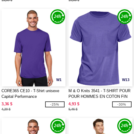
15,50 $
10,66 $
W1
W13
CORE365 CE10 - T-Shirt unisexe
M & O Knits 3541 - T-SHIRT POUR
Capital Performance
POUR HOMMES EN COTON FIN
3,36 $
4,93 $
-25%
-30%
4,20 $
5,46 $