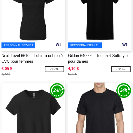
W1
W1
PERSONNALISEZ-LE !
PERSONNALISEZ-LE !
Next Level 6610 - T-shirt à col roulé
Gildan 64000L - Tee-shirt Softstyle
CVC pour femmes
pour dames
6,05 $
4,10 $
-22%
-31%
7,72 $
5,92 $