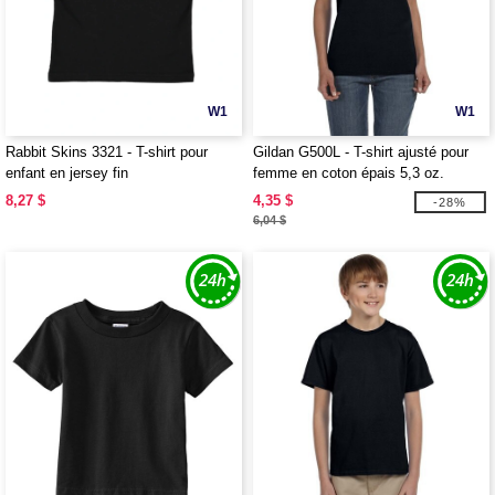
W1
W1
Rabbit Skins 3321 - T-shirt pour
Gildan G500L - T-shirt ajusté pour
enfant en jersey fin
femme en coton épais 5,3 oz.
8,27 $
4,35 $
-28%
6,04 $