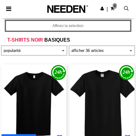
×
Appli Needen
0
Obtenir l'appli
|
Meilleurs prix sur l’app !
Affinez la selection
T-SHIRTS NOIR
BASIQUES