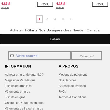
4,87 $
4,38 $
-35%
-35%
7,52 $
6,74 $
1
2
3
4
»
Acheter
T-Shirts Noir Basiques
chez Needen Canada
Détails
S'abonner!
INFORMATION
À PROPOS
Acheter en grande quantité ?
Moyens de paiement
Magasiner Par Marque
Nos Services
T-shirts en gros local
Adresse de livraison
Vêtements en gros
FAQs
T-shirts en gros
Termes & Conditions
Casquettes & tuques en gros
Vêtements de travail en gros