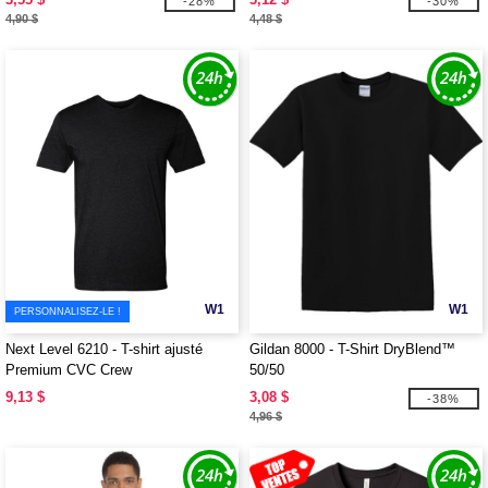
-28%
-30%
4,90 $
4,48 $
W1
W1
PERSONNALISEZ-LE !
Next Level 6210 - T-shirt ajusté
Gildan 8000 - T-Shirt DryBlend™
Premium CVC Crew
50/50
9,13 $
3,08 $
-38%
4,96 $