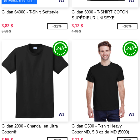
W1
W1
PERSONNALISEZ-LE !
Gildan 64000 - T-Shirt Softstyle
Gildan 5000 - T-SHIRT COTON
SUPÉRIEUR UNISEXE
3,82 $
3,12 $
-32%
-30%
5,58 $
4,48 $
W1
W1
Gildan 2000 - Chandail en Ultra
Gildan G500 - T-shirt Heavy
Cotton®
CottonMD, 5,3 oz de MD (5000)
3,55 $
3,12 $