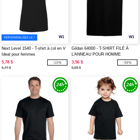
W1
W1
PERSONNALISEZ-LE !
Next Level 1540 - T-shirt à col en V
Gildan 64000 - T-SHIRT FILÉ À
Ideal pour femmes
L'ANNEAU POUR HOMME
5,78 $
3,56 $
-10%
-36%
6,44 $
5,58 $