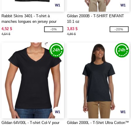
W1
W1
Rabbit Skins 3401 - T-shirt à
Gildan 2000B - T-SHIRT ENFANT
manches longues en jersey pour
10.1 oz
bébé, 5,5 oz
4,52 $
3,83 $
-0%
-20%
4,54 $
4,80 $
W1
W1
Gildan 64V00L - T-shirt Col-V pour
Gildan 2000L - T-Shirt Ultra Cotton™