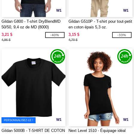
W1
W1
Gildan G800 - T-shirt DryBlendMD
Gildan G510P - T-shirt pour tout-petit
50/50, 9,4 oz de MD (8000)
en coton épais 5,3 oz.
3,21 $
3,15 $
-40%
-33%
4,96 $
4,70 $
W1
W1
PERSONNALISEZ-LE !
Gildan 5000B - T-SHIRT DE COTON
Next Level 1510 - Équipage idéal