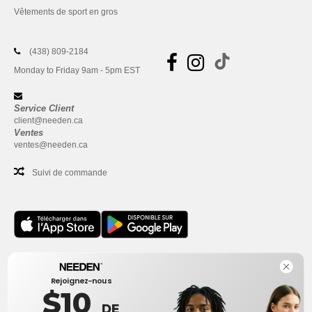
Vêtements de sport en gros
(438) 809-2184
Monday to Friday 9am - 5pm EST
Service Client
client@needen.ca
Ventes
ventes@needen.ca
Suivi de commande
Bureau
Rejoignez-nous
One Dundas Street West Suite 2500
$10
Toronto, Ontario, M5G 1Z3
DE
Ceci n'est PAS l'adresse de retour. Pour les retours, voir ici