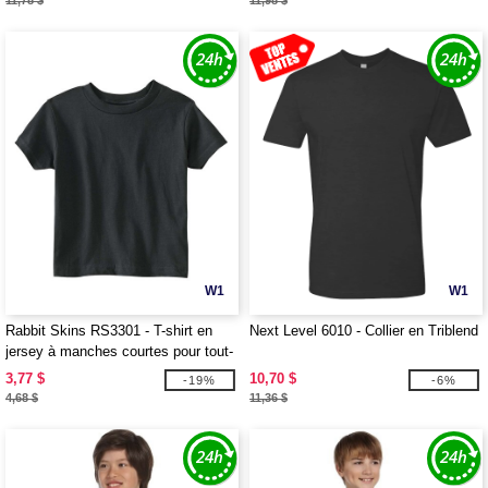
11,78 $
11,98 $
W1
W1
Rabbit Skins RS3301 - T-shirt en
Next Level 6010 - Collier en Triblend
jersey à manches courtes pour tout-
petit, 5,5 oz
3,77 $
10,70 $
-19%
-6%
4,68 $
11,36 $