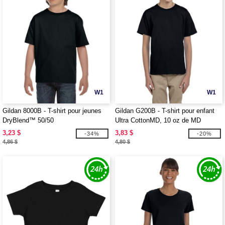
W1
W1
Gildan 8000B - T-shirt pour jeunes
Gildan G200B - T-shirt pour enfant
DryBlend™ 50/50
Ultra CottonMD, 10 oz de MD
(2000B)
3,23 $
3,83 $
-34%
-20%
4,86 $
4,80 $