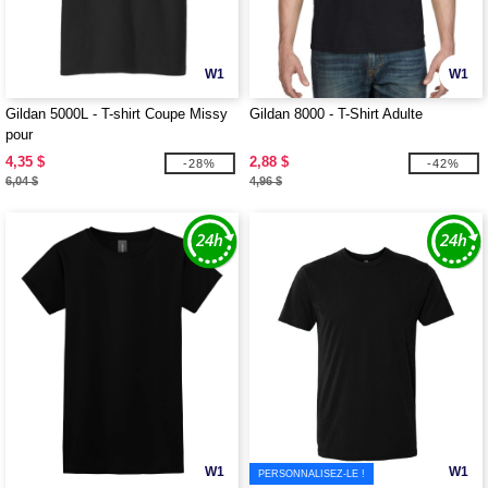
W1
W1
Gildan 5000L - T-shirt Coupe Missy
Gildan 8000 - T-Shirt Adulte
pour
4,35 $
2,88 $
-28%
-42%
6,04 $
4,96 $
W1
W1
PERSONNALISEZ-LE !