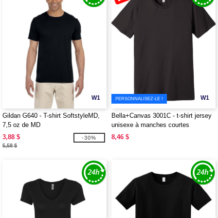
W1
W1
PERSONNALISEZ-LE !
Gildan G640 - T-shirt SoftstyleMD,
Bella+Canvas 3001C - t-shirt jersey
7,5 oz de MD
unisexe à manches courtes
3,88 $
8,46 $
-30%
5,58 $