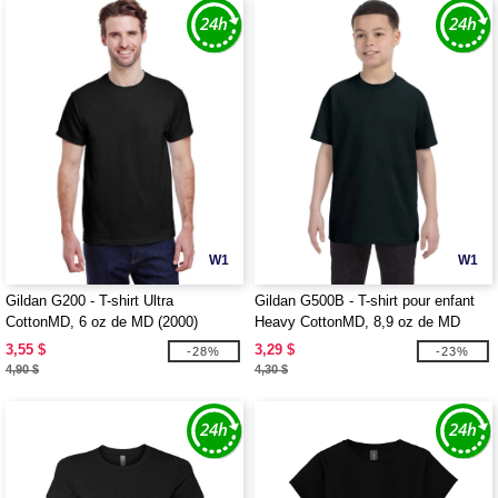
W1
W1
Gildan G200 - T-shirt Ultra
Gildan G500B - T-shirt pour enfant
CottonMD, 6 oz de MD (2000)
Heavy CottonMD, 8,9 oz de MD
(5000B)
3,55 $
3,29 $
-28%
-23%
4,90 $
4,30 $