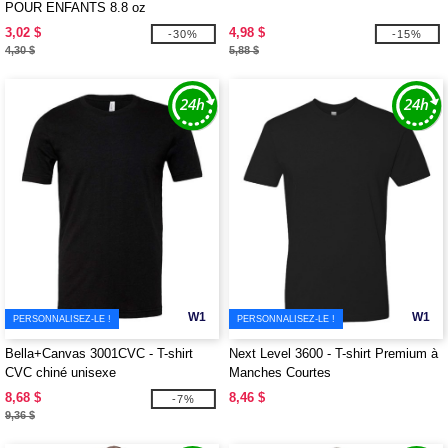
POUR ENFANTS 8.8 oz
3,02 $
4,98 $
-30%
-15%
4,30 $
5,88 $
W1
W1
PERSONNALISEZ-LE !
PERSONNALISEZ-LE !
Bella+Canvas 3001CVC - T-shirt
Next Level 3600 - T-shirt Premium à
CVC chiné unisexe
Manches Courtes
8,68 $
8,46 $
-7%
9,36 $