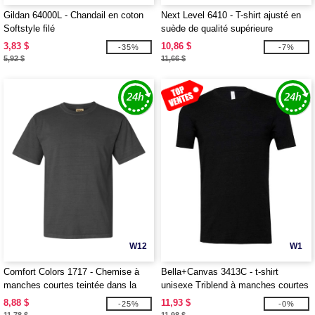
Gildan 64000L - Chandail en coton
Next Level 6410 - T-shirt ajusté en
Softstyle filé
suède de qualité supérieure
3,83 $
10,86 $
-35%
-7%
5,92 $
11,66 $
W12
W1
Comfort Colors 1717 - Chemise à
Bella+Canvas 3413C - t-shirt
manches courtes teintée dans la
unisexe Triblend à manches courtes
masse
8,88 $
11,93 $
-25%
-0%