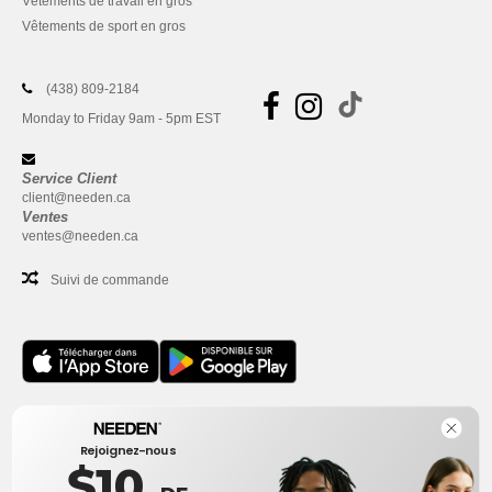
Vêtements de travail en gros
Vêtements de sport en gros
(438) 809-2184
Monday to Friday 9am - 5pm EST
Service Client
client@needen.ca
Ventes
ventes@needen.ca
Suivi de commande
Bureau
Rejoignez-nous
One Dundas Street West Suite 2500
$10
Toronto, Ontario, M5G 1Z3