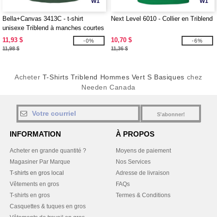
W1
W1
Bella+Canvas 3413C - t-shirt
Next Level 6010 - Collier en Triblend
unisexe Triblend à manches courtes
11,93 $
10,70 $
-0%
-6%
11,98 $
11,36 $
Acheter
T-Shirts Triblend Hommes Vert S Basiques
chez
Needen Canada
S'abonner!
INFORMATION
À PROPOS
Acheter en grande quantité ?
Moyens de paiement
Magasiner Par Marque
Nos Services
T-shirts en gros local
Adresse de livraison
Vêtements en gros
FAQs
T-shirts en gros
Termes & Conditions
Casquettes & tuques en gros