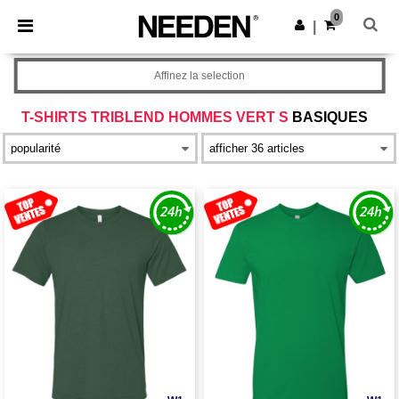
×
Appli Needen
0
Obtenir l'appli
|
Meilleurs prix sur l’app !
Affinez la selection
T-SHIRTS TRIBLEND HOMMES VERT S
BASIQUES