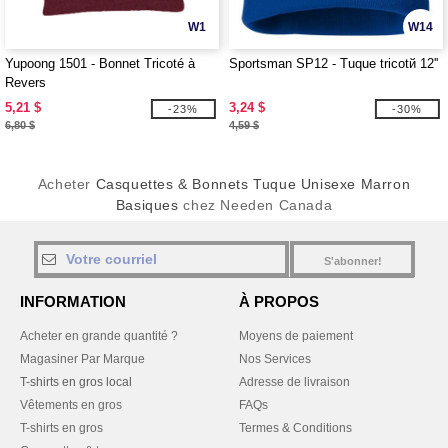
W1
W14
Yupoong 1501 - Bonnet Tricoté à
Sportsman SP12 - Tuque tricotй 12''
Revers
5,21 $
3,24 $
-23%
-30%
6,80 $
4,59 $
Acheter
Casquettes & Bonnets Tuque Unisexe Marron
Basiques
chez Needen Canada
S'abonner!
INFORMATION
À PROPOS
Acheter en grande quantité ?
Moyens de paiement
Magasiner Par Marque
Nos Services
T-shirts en gros local
Adresse de livraison
Vêtements en gros
FAQs
T-shirts en gros
Termes & Conditions