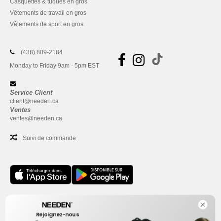
Casquettes & tuques en gros
Vêtements de travail en gros
Vêtements de sport en gros
(438) 809-2184
Monday to Friday 9am - 5pm EST
Service Client
client@needen.ca
Ventes
ventes@needen.ca
Suivi de commande
Bureau
Rejoignez-nous
One Dundas Street West Suite 2500