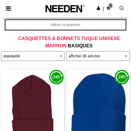
×
Appli Needen
0
Obtenir l'appli
|
Meilleurs prix sur l’app !
Affinez la selection
CASQUETTES & BONNETS TUQUE UNISEXE
MARRON
BASIQUES