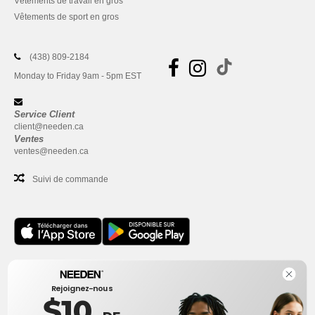
Vêtements de travail en gros
Vêtements de sport en gros
(438) 809-2184
Monday to Friday 9am - 5pm EST
Service Client
client@needen.ca
Ventes
ventes@needen.ca
Suivi de commande
Bureau
Rejoignez-nous
One Dundas Street West Suite 2500
$10
Toronto, Ontario, M5G 1Z3