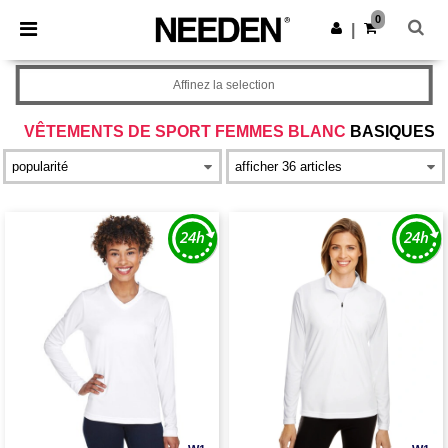
×
Appli Needen
0
Obtenir l'appli
|
Meilleurs prix sur l’app !
Affinez la selection
VÊTEMENTS DE SPORT FEMMES BLANC
BASIQUES