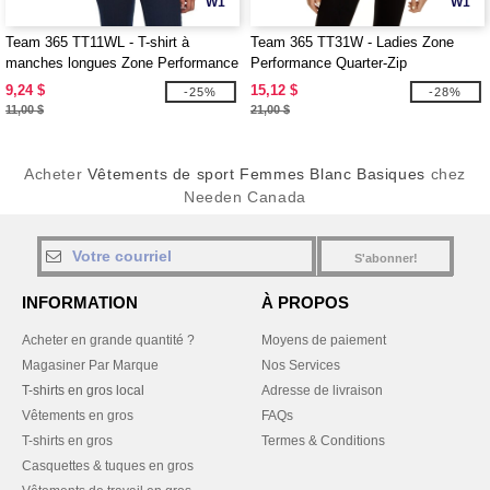
W1
W1
Team 365 TT11WL - T-shirt à
Team 365 TT31W - Ladies Zone
manches longues Zone Performance
Performance Quarter-Zip
pour femmes
9,24 $
15,12 $
-25%
-28%
11,00 $
21,00 $
Acheter
Vêtements de sport Femmes Blanc Basiques
chez
Needen Canada
S'abonner!
INFORMATION
À PROPOS
Acheter en grande quantité ?
Moyens de paiement
Magasiner Par Marque
Nos Services
T-shirts en gros local
Adresse de livraison
Vêtements en gros
FAQs
T-shirts en gros
Termes & Conditions
Casquettes & tuques en gros