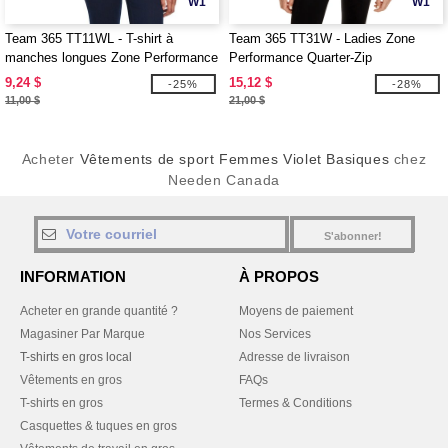
W1
W1
Team 365 TT11WL - T-shirt à
Team 365 TT31W - Ladies Zone
manches longues Zone Performance
Performance Quarter-Zip
pour femmes
9,24 $
15,12 $
-25%
-28%
11,00 $
21,00 $
Acheter
Vêtements de sport Femmes Violet Basiques
chez
Needen Canada
S'abonner!
INFORMATION
À PROPOS
Acheter en grande quantité ?
Moyens de paiement
Magasiner Par Marque
Nos Services
T-shirts en gros local
Adresse de livraison
Vêtements en gros
FAQs
T-shirts en gros
Termes & Conditions
Casquettes & tuques en gros