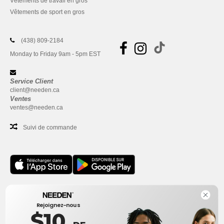
Vêtements de travail en gros
Vêtements de sport en gros
(438) 809-2184
Monday to Friday 9am - 5pm EST
Service Client
client@needen.ca
Ventes
ventes@needen.ca
Suivi de commande
Bureau
Rejoignez-nous
One Dundas Street West Suite 2500
$10
Toronto, Ontario, M5G 1Z3