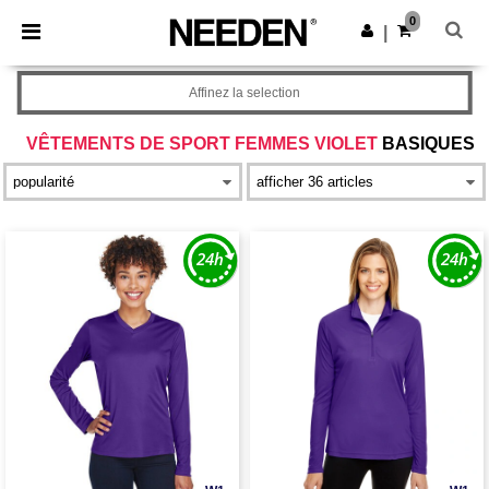
×
Appli Needen
0
Obtenir l'appli
|
Meilleurs prix sur l’app !
Affinez la selection
VÊTEMENTS DE SPORT FEMMES VIOLET
BASIQUES