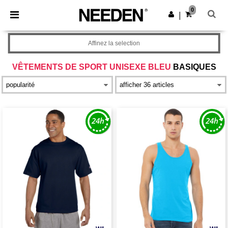
×
Appli Needen
0
Obtenir l'appli
|
Meilleurs prix sur l’app !
Affinez la selection
VÊTEMENTS DE SPORT UNISEXE BLEU
BASIQUES