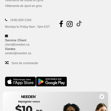
Vêtements de travail en gros
Vêtements de sport en gros
(438) 809-2184
Monday to Friday 9am - 5pm EST
Service Client
client@needen.ca
Ventes
ventes@needen.ca
Suivi de commande
Bureau
Rejoignez-nous
One Dundas Street West Suite 2500
$10
Toronto, Ontario, M5G 1Z3