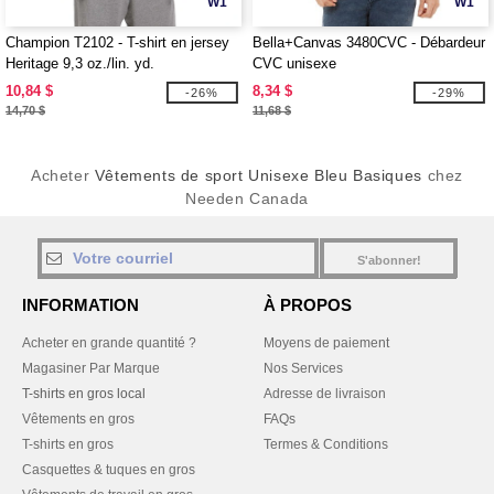
W1
W1
Champion T2102 - T-shirt en jersey
Bella+Canvas 3480CVC - Débardeur
Heritage 9,3 oz./lin. yd.
CVC unisexe
10,84 $
8,34 $
-26%
-29%
14,70 $
11,68 $
Acheter
Vêtements de sport Unisexe Bleu Basiques
chez
Needen Canada
S'abonner!
INFORMATION
À PROPOS
Acheter en grande quantité ?
Moyens de paiement
Magasiner Par Marque
Nos Services
T-shirts en gros local
Adresse de livraison
Vêtements en gros
FAQs
T-shirts en gros
Termes & Conditions
Casquettes & tuques en gros