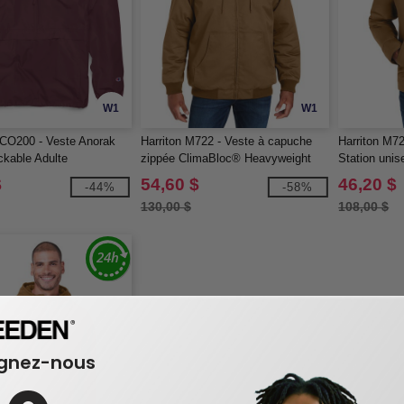
W1
W1
CO200 - Veste Anorak
Harriton M722 - Veste à capuche
Harriton M7
ckable Adulte
zippée ClimaBloc® Heavyweight
Station unis
unisexe
$
54,60 $
46,20 $
-44%
-58%
130,00 $
108,00 $
ignez-nous