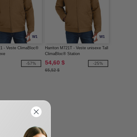
W1
W1
21 - Veste ClimaBloc®
Harriton M721T - Veste unisexe Tall
exe
ClimaBloc® Station
54,60 $
-57%
-25%
65,52 $