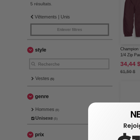
5 résultats.
Vêtements | Unis
Enlever filtres
Champion 
style
1/4 Zip Pa
34,44 
61,50 $
Vestes
(5)
genre
Hommes
(8)
Unisexe
(5)
Rejo
prix