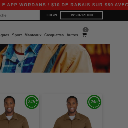
PP WORDANS ! $10 DE RABAIS SUR $80 AVEC LE
LOGIN
INSCRIPTION
0
ngues
Sport
Manteaux
Casquettes
Autres