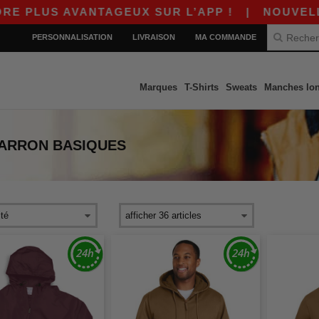
PLUS AVANTAGEUX SUR L’APP !
|
NOUVELLE A
PERSONNALISATION
LIVRAISON
MA COMMANDE
Marques
T-Shirts
Sweats
Manches lo
MARRON
BASIQUES