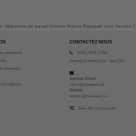
er
Vêtements de travail Unisexe Marron Basiques
chez Needen 
OS
CONTACTEZ NOUS
e paiement
(438) 809-2184
ices
Monday to Friday 9am - 5pm EST
e livraison
Service Client
 Conditions
client@needen.ca
Ventes
ventes@needen.ca
Suivi de commande