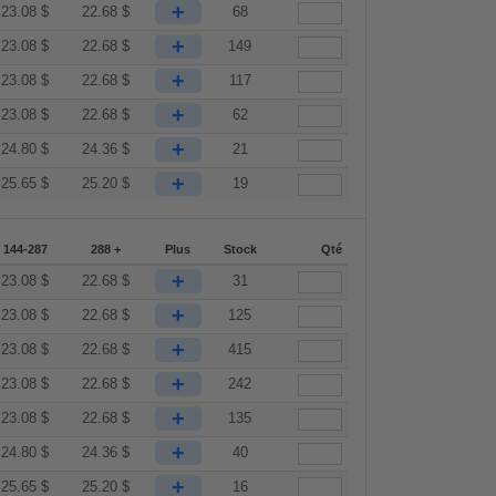
+
23.08
$
22.68
$
68
+
23.08
$
22.68
$
149
+
23.08
$
22.68
$
117
+
23.08
$
22.68
$
62
+
24.80
$
24.36
$
21
+
25.65
$
25.20
$
19
144-287
288 +
Plus
Stock
Qté
+
23.08
$
22.68
$
31
+
23.08
$
22.68
$
125
+
23.08
$
22.68
$
415
+
23.08
$
22.68
$
242
+
23.08
$
22.68
$
135
+
24.80
$
24.36
$
40
+
25.65
$
25.20
$
16