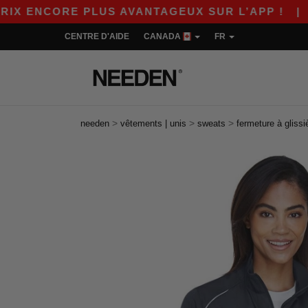
ORE PLUS AVANTAGEUX SUR L’APP !
|
NOUVELL
CENTRE D'AIDE
CANADA
FR
>
>
>
needen
vêtements | unis
sweats
fermeture à glissi