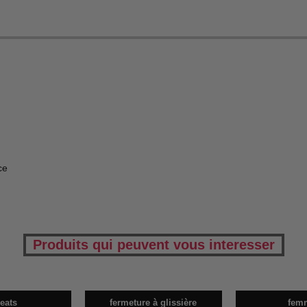
ce
Produits qui peuvent vous interesser
eats
fermeture à glissière
fem