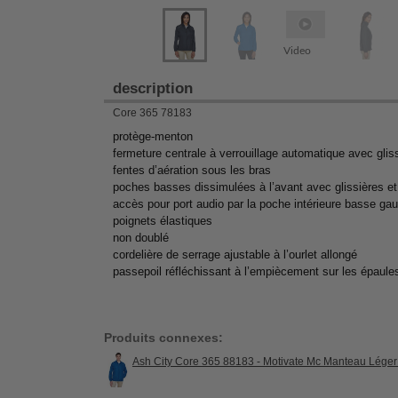
Video
description
Core 365 78183
protège-menton
fermeture centrale à verrouillage automatique avec gliss
fentes d’aération sous les bras
poches basses dissimulées à l’avant avec glissières et 
accès pour port audio par la poche intérieure basse ga
poignets élastiques
non doublé
cordelière de serrage ajustable à l’ourlet allongé
passepoil réfléchissant à l’empiècement sur les épaule
Produits connexes:
Ash City Core 365 88183 - Motivate Mc Manteau Lége