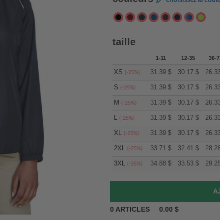
choisissez la coul
taille
1-11
12-35
36-7
XS
31.39
$
30.17
$
26.3
(-25%)
S
31.39
$
30.17
$
26.3
(-25%)
M
31.39
$
30.17
$
26.3
(-25%)
L
31.39
$
30.17
$
26.3
(-25%)
XL
31.39
$
30.17
$
26.3
(-25%)
2XL
33.71
$
32.41
$
28.2
(-25%)
3XL
34.88
$
33.53
$
29.2
(-25%)
0
ARTICLES
0.00
$