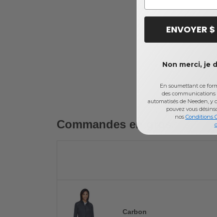
ENVOYER $
Non merci, je 
En soumettant ce formu
des communications 
automatisés de Needen, y c
pouvez vous désins
nos
Conditions 
Commandes en gros
d
Carbon