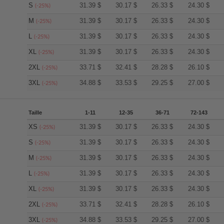
S
31.39
$
30.17
$
26.33
$
24.30
$
(-25%)
M
31.39
$
30.17
$
26.33
$
24.30
$
(-25%)
L
31.39
$
30.17
$
26.33
$
24.30
$
(-25%)
XL
31.39
$
30.17
$
26.33
$
24.30
$
(-25%)
2XL
33.71
$
32.41
$
28.28
$
26.10
$
(-25%)
3XL
34.88
$
33.53
$
29.25
$
27.00
$
(-25%)
Taille
1-11
12-35
36-71
72-143
XS
31.39
$
30.17
$
26.33
$
24.30
$
(-25%)
S
31.39
$
30.17
$
26.33
$
24.30
$
(-25%)
M
31.39
$
30.17
$
26.33
$
24.30
$
(-25%)
L
31.39
$
30.17
$
26.33
$
24.30
$
(-25%)
XL
31.39
$
30.17
$
26.33
$
24.30
$
(-25%)
2XL
33.71
$
32.41
$
28.28
$
26.10
$
(-25%)
3XL
34.88
$
33.53
$
29.25
$
27.00
$
(-25%)