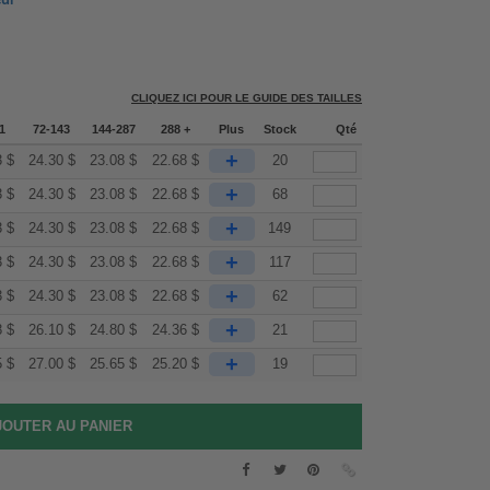
eur
CLIQUEZ ICI POUR LE GUIDE DES TAILLES
1
72-143
144-287
288 +
Plus
Stock
Qté
+
3
$
24.30
$
23.08
$
22.68
$
20
+
3
$
24.30
$
23.08
$
22.68
$
68
+
3
$
24.30
$
23.08
$
22.68
$
149
+
3
$
24.30
$
23.08
$
22.68
$
117
+
3
$
24.30
$
23.08
$
22.68
$
62
+
8
$
26.10
$
24.80
$
24.36
$
21
+
5
$
27.00
$
25.65
$
25.20
$
19