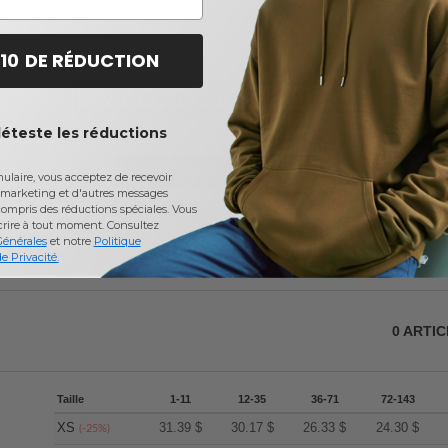
 10 DE RÉDUCTION
Avis sur Core 365 78183
déteste les réductions
Ajouter un avis
laire, vous acceptez de recevoir
marketing et d'autres messages
ompris des réductions spéciales. Vous
crire à tout moment.
Consultez
Générales
et notre
Politique
e Privacité.
0
ARTI
Taille
1-11
12-35
36-71
72-143
XS
31.39
$
30.17
$
26.33
$
24.30
$
(-25%)