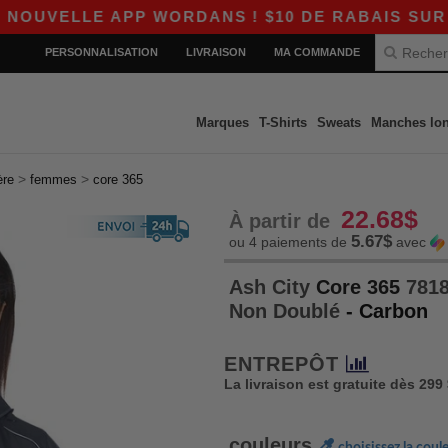
E APP WORDANS ! $10 DE RABAIS SUR $80 AVEC
PERSONNALISATION
LIVRAISON
MA COMMANDE
Marques
T-Shirts
Sweats
Manches lo
>
>
ère
femmes
core 365
22.68$
À partir de
5.67$
ou 4 paiements de
avec
Ash City
Core 365
7818
Non Doublé
- Carbon
ENTREPÔT
La livraison est gratuite dès 299
couleurs