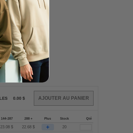
CLES
0.00
$
144-287
288 +
Plus
Stock
Qté
+
23.08
$
22.68
$
20