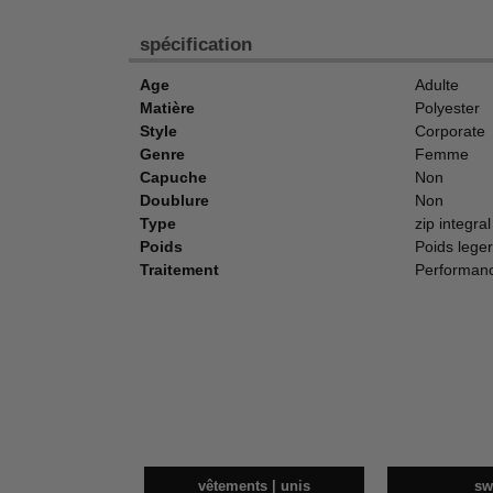
spécification
Age
Adulte
Matière
Polyester
Style
Corporate
Genre
Femme
Capuche
Non
Doublure
Non
Type
zip integral
Poids
Poids leger
Traitement
Performan
vêtements | unis
sw