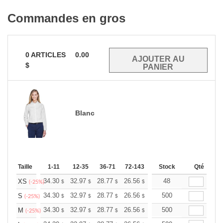
Commandes en gros
0
ARTICLES
0.00
$
Blanc
Taille
1-11
12-35
36-71
72-143
144-287
Stock
288 +
Qté
Plus
+
34.30
32.97
28.77
26.56
25.23
48
24.79
XS
$
$
$
$
$
$
(-25%)
+
34.30
32.97
28.77
26.56
25.23
500
24.79
S
$
$
$
$
$
$
(-25%)
+
34.30
32.97
28.77
26.56
25.23
500
24.79
M
$
$
$
$
$
$
(-25%)