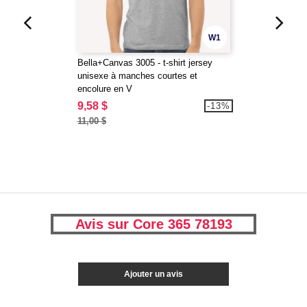
W1
Bella+Canvas 3005 - t-shirt jersey
unisexe à manches courtes et
encolure en V
9,58 $
-13%
11,00 $
Avis sur Core 365 78193
Ajouter un avis