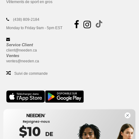
Vêtements de sport en gros
(438) 809-2184
Monday to Friday 9am - 5pm EST
Service Client
client@needen.ca
Ventes
ventes@needen.ca
Suivi de commande
Bureau
Rejoignez-nous
One Dundas Street West Suite 2500
$10
Toronto, Ontario, M5G 1Z3
DE
Ceci n'est PAS l'adresse de retour. Pour les retours, voir ici