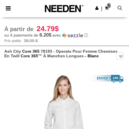
×
Appli Needen
0
Obtenir l'appli
|
Meilleurs prix sur l’app !
24.79$
À partir de
6.20$
ou 4 paiements de
avec
ⓘ
38,00 $
Prix public
Ash City
Core 365
78193 - Operate Pour Femme Chemises
En Twill
Core 365
™ À Manches Longues
- Blanc
Previous
Next