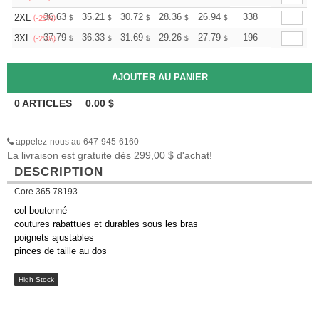
+
36.63
35.21
30.72
28.36
26.94
26.47
338
2XL
$
$
$
$
$
$
(-25%)
+
37.79
36.33
31.69
29.26
27.79
27.31
196
3XL
$
$
$
$
$
$
(-25%)
0
ARTICLES
0.00
$
appelez-nous au 647-945-6160
La livraison est gratuite dès 299,00 $ d'achat!
DESCRIPTION
Core 365 78193
col boutonné
coutures rabattues et durables sous les bras
poignets ajustables
pinces de taille au dos
High Stock