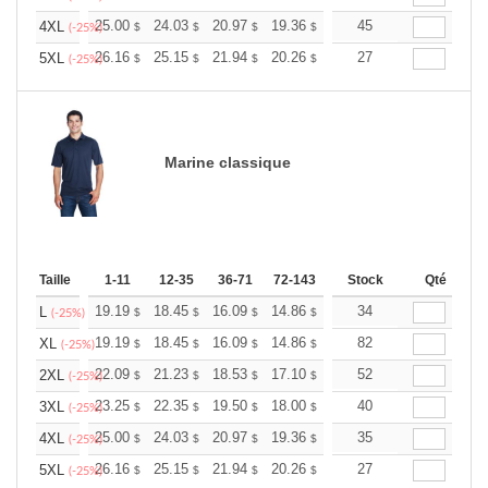
+
25.00
24.03
20.97
19.36
18.39
45
18.07
4XL
$
$
$
$
$
$
(-25%)
+
26.16
25.15
21.94
20.26
19.24
27
18.91
5XL
$
$
$
$
$
$
(-25%)
Marine classique
Taille
1-11
12-35
36-71
72-143
144-287
Stock
288 +
Qté
Plus
+
19.19
18.45
16.09
14.86
14.11
34
13.87
L
$
$
$
$
$
$
(-25%)
+
19.19
18.45
16.09
14.86
14.11
82
13.87
XL
$
$
$
$
$
$
(-25%)
+
22.09
21.23
18.53
17.10
16.24
52
15.96
2XL
$
$
$
$
$
$
(-25%)
+
23.25
22.35
19.50
18.00
17.10
40
16.80
3XL
$
$
$
$
$
$
(-25%)
+
25.00
24.03
20.97
19.36
18.39
35
18.07
4XL
$
$
$
$
$
$
(-25%)
+
26.16
25.15
21.94
20.26
19.24
27
18.91
5XL
$
$
$
$
$
$
(-25%)