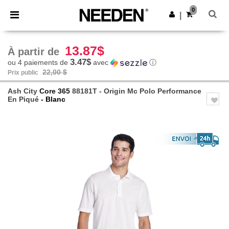
×
Appli Needen
0
Obtenir l'appli
|
Meilleurs prix sur l’app !
13.87$
À partir de
3.47$
ou 4 paiements de
avec
ⓘ
22,00 $
Prix public
Ash City
Core 365
88181T - Origin Mc Polo Performance
En Piqué
- Blanc
Previous
Next