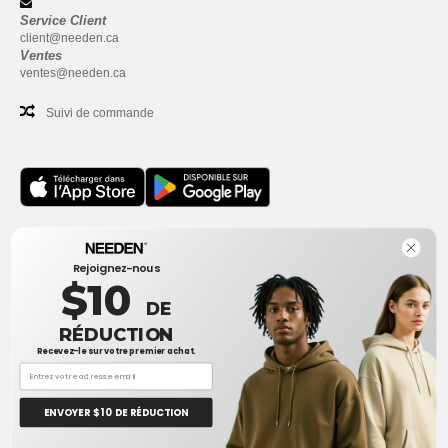
Service Client
client@needen.ca
Ventes
ventes@needen.ca
Suivi de commande
Bureau
Rejoignez-nous
One Dundas Street West Suite 2500
$10
Toronto, Ontario, M5G 1Z3
DE
Ceci n'est PAS l'adresse de retour. Pour les retours, voir ici
RÉDUCTION
Recevez-le sur votre premier achat.
Bureau
1300 rue Sherbrooke Ouest #400
Montreal, Quebec, H3G 1H9
ENVOYER $ 10 DE RÉDUCTION
Ceci n'est PAS l'adresse de retour. Pour les retours, voir ici
👋
Bonjour