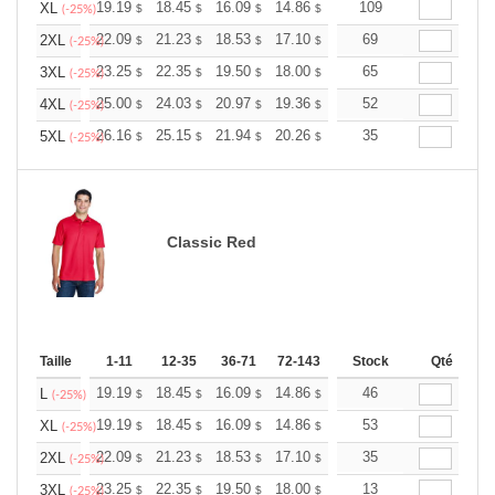
+
19.19
18.45
16.09
14.86
14.11
109
13.87
XL
$
$
$
$
$
$
(-25%)
+
22.09
21.23
18.53
17.10
16.24
69
15.96
2XL
$
$
$
$
$
$
(-25%)
+
23.25
22.35
19.50
18.00
17.10
65
16.80
3XL
$
$
$
$
$
$
(-25%)
+
25.00
24.03
20.97
19.36
18.39
52
18.07
4XL
$
$
$
$
$
$
(-25%)
+
26.16
25.15
21.94
20.26
19.24
35
18.91
5XL
$
$
$
$
$
$
(-25%)
Classic Red
Taille
1-11
12-35
36-71
72-143
144-287
Stock
288 +
Qté
Plus
+
19.19
18.45
16.09
14.86
14.11
46
13.87
L
$
$
$
$
$
$
(-25%)
+
19.19
18.45
16.09
14.86
14.11
53
13.87
XL
$
$
$
$
$
$
(-25%)
+
22.09
21.23
18.53
17.10
16.24
35
15.96
2XL
$
$
$
$
$
$
(-25%)
+
23.25
22.35
19.50
18.00
17.10
13
16.80
3XL
$
$
$
$
$
$
(-25%)