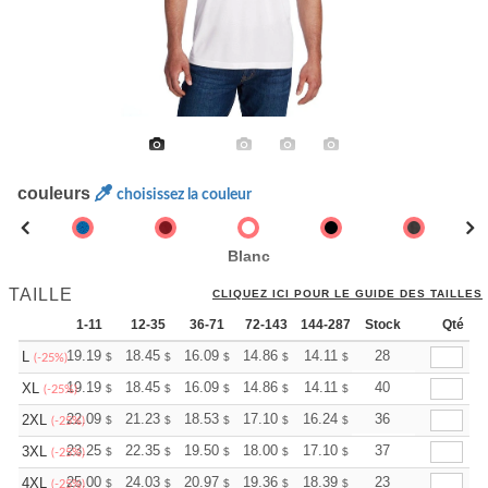
couleurs
choisissez la couleur
Blanc
TAILLE
CLIQUEZ ICI POUR LE GUIDE DES TAILLES
1-11
12-35
36-71
72-143
144-287
Stock
288 +
Plus
Qté
+
19.19
18.45
16.09
14.86
14.11
13.87
28
L
$
$
$
$
$
$
(-25%)
+
19.19
18.45
16.09
14.86
14.11
13.87
40
XL
$
$
$
$
$
$
(-25%)
+
22.09
21.23
18.53
17.10
16.24
15.96
36
2XL
$
$
$
$
$
$
(-25%)
+
23.25
22.35
19.50
18.00
17.10
16.80
37
3XL
$
$
$
$
$
$
(-25%)
+
25.00
24.03
20.97
19.36
18.39
18.07
23
4XL
$
$
$
$
$
$
(-25%)