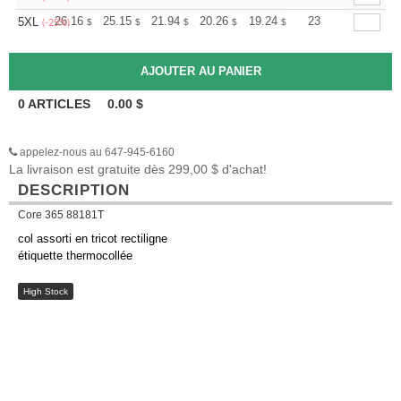
+
26.16
25.15
21.94
20.26
19.24
18.91
23
5XL
$
$
$
$
$
$
(-25%)
0
ARTICLES
0.00
$
appelez-nous au 647-945-6160
La livraison est gratuite dès 299,00 $ d'achat!
DESCRIPTION
Core 365 88181T
col assorti en tricot rectiligne
étiquette thermocollée
High Stock