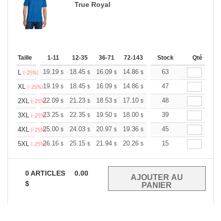
True Royal
Taille
1-11
12-35
36-71
72-143
144-287
Stock
288 +
Qté
Plus
+
19.19
18.45
16.09
14.86
14.11
63
13.87
L
$
$
$
$
$
$
(-25%)
+
19.19
18.45
16.09
14.86
14.11
47
13.87
XL
$
$
$
$
$
$
(-25%)
+
22.09
21.23
18.53
17.10
16.24
48
15.96
2XL
$
$
$
$
$
$
(-25%)
+
23.25
22.35
19.50
18.00
17.10
39
16.80
3XL
$
$
$
$
$
$
(-25%)
+
25.00
24.03
20.97
19.36
18.39
45
18.07
4XL
$
$
$
$
$
$
(-25%)
+
26.16
25.15
21.94
20.26
19.24
15
18.91
5XL
$
$
$
$
$
$
(-25%)
0
ARTICLES
0.00
$