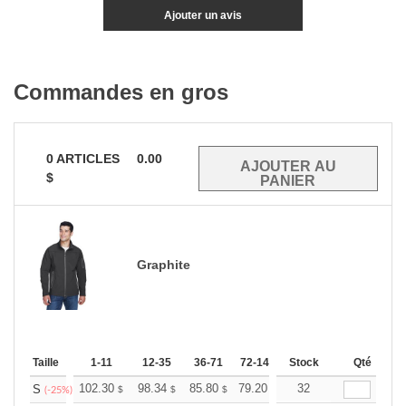
Ajouter un avis
Commandes en gros
0
ARTICLES
0.00
$
Graphite
Taille
1-11
12-35
36-71
72-143
144-287
Stock
288 +
Qté
Pl
+
102.30
98.34
85.80
79.20
75.24
32
73.92
S
$
$
$
$
$
$
(-25%)