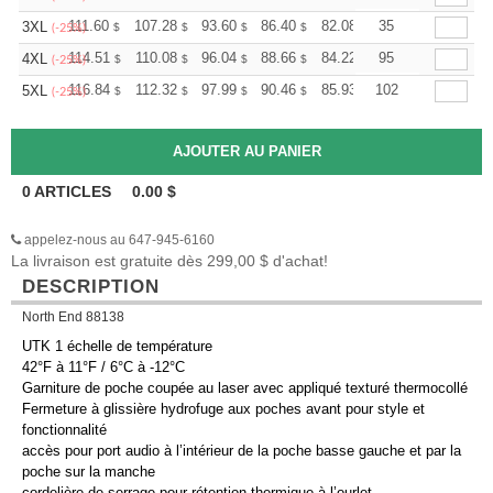
+
111.60
107.28
93.60
86.40
82.08
35
80.64
3XL
$
$
$
$
$
$
(-25%)
+
114.51
110.08
96.04
88.66
84.22
95
82.75
4XL
$
$
$
$
$
$
(-25%)
+
116.84
112.32
97.99
90.46
85.93
102
84.43
5XL
$
$
$
$
$
$
(-25%)
0
ARTICLES
0.00
$
appelez-nous au 647-945-6160
La livraison est gratuite dès 299,00 $ d'achat!
DESCRIPTION
North End 88138
UTK 1 échelle de température
42°F à 11°F / 6°C à -12°C
Garniture de poche coupée au laser avec appliqué texturé thermocollé
Fermeture à glissière hydrofuge aux poches avant pour style et
fonctionnalité
accès pour port audio à l’intérieur de la poche basse gauche et par la
poche sur la manche
cordelière de serrage pour rétention thermique à l’ourlet