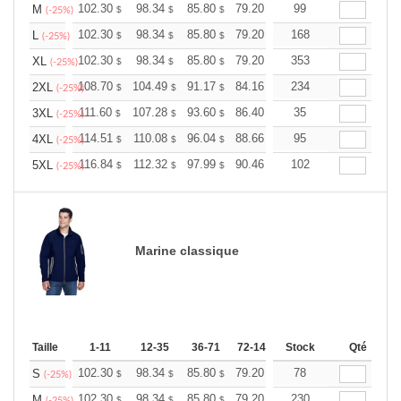
+
102.30
98.34
85.80
79.20
75.24
99
73.92
M
$
$
$
$
$
$
(-25%)
+
102.30
98.34
85.80
79.20
75.24
168
73.92
L
$
$
$
$
$
$
(-25%)
+
102.30
98.34
85.80
79.20
75.24
353
73.92
XL
$
$
$
$
$
$
(-25%)
+
108.70
104.49
91.17
84.16
79.95
234
78.55
2XL
$
$
$
$
$
$
(-25%)
+
111.60
107.28
93.60
86.40
82.08
35
80.64
3XL
$
$
$
$
$
$
(-25%)
+
114.51
110.08
96.04
88.66
84.22
95
82.75
4XL
$
$
$
$
$
$
(-25%)
+
116.84
112.32
97.99
90.46
85.93
102
84.43
5XL
$
$
$
$
$
$
(-25%)
Marine classique
Taille
1-11
12-35
36-71
72-143
144-287
Stock
288 +
Qté
Pl
+
102.30
98.34
85.80
79.20
75.24
78
73.92
S
$
$
$
$
$
$
(-25%)
+
102.30
98.34
85.80
79.20
75.24
230
73.92
M
$
$
$
$
$
$
(-25%)