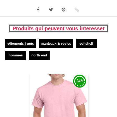
Produits qui peuvent vous interesser
vêtements | unis
manteaux & vestes
softshell
hommes
north end