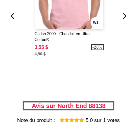
W1
Gildan 2000 - Chandail en Ultra
Cotton®
3,55 $
-28%
4,90 $
Avis sur North End 88138
Note du produit :
5.0
sur
1
votes