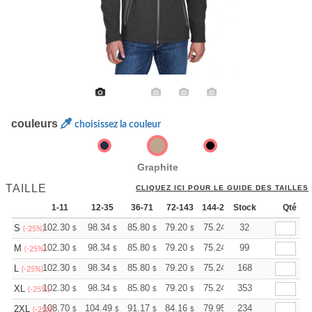
couleurs
choisissez la couleur
Graphite
TAILLE
CLIQUEZ ICI POUR LE GUIDE DES TAILLES
1-11
12-35
36-71
72-143
144-287
Stock
288 +
Plus
Qté
+
102.30
98.34
85.80
79.20
75.24
32
73.92
S
$
$
$
$
$
$
(-25%)
+
102.30
98.34
85.80
79.20
75.24
99
73.92
M
$
$
$
$
$
$
(-25%)
+
102.30
98.34
85.80
79.20
75.24
168
73.92
L
$
$
$
$
$
$
(-25%)
+
102.30
98.34
85.80
79.20
75.24
353
73.92
XL
$
$
$
$
$
$
(-25%)
+
108.70
104.49
91.17
84.16
79.95
234
78.55
2XL
$
$
$
$
$
$
(-25%)