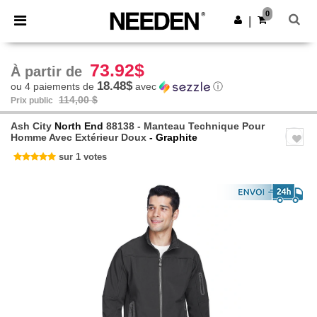
×
Appli Needen
0
Obtenir l'appli
|
Meilleurs prix sur l’app !
73.92$
À partir de
18.48$
ou 4 paiements de
avec
ⓘ
114,00 $
Prix public
Ash City
North End
88138 - Manteau Technique Pour
Homme Avec Extérieur Doux
- Graphite
sur 1 votes
Previous
Next