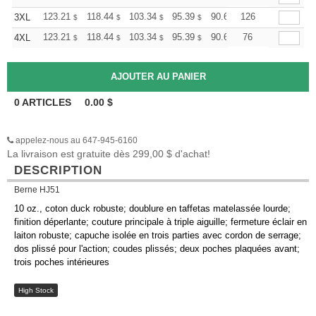
+
123.21
118.44
103.34
95.39
90.62
126
89.03
3XL
$
$
$
$
$
$
+
123.21
118.44
103.34
95.39
90.62
76
89.03
4XL
$
$
$
$
$
$
0
ARTICLES
0.00
$
appelez-nous au 647-945-6160
La livraison est gratuite dès 299,00 $ d'achat!
DESCRIPTION
Berne HJ51
10 oz., coton duck robuste; doublure en taffetas matelassée lourde;
finition déperlante; couture principale à triple aiguille; fermeture éclair en
laiton robuste; capuche isolée en trois parties avec cordon de serrage;
dos plissé pour l'action; coudes plissés; deux poches plaquées avant;
trois poches intérieures
High Stock