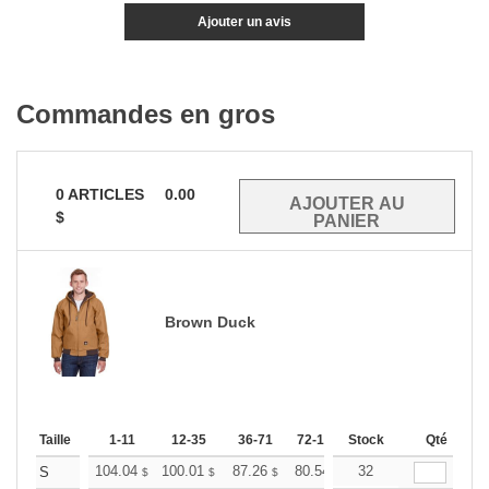
Ajouter un avis
Commandes en gros
0
ARTICLES
0.00
$
Brown Duck
Taille
1-11
12-35
36-71
72-143
Stock
144-287
288 +
Qté
P
104.04
100.01
87.26
80.54
76.52
32
75.17
S
$
$
$
$
$
$