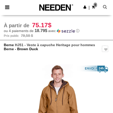
×
Appli Needen
0
Obtenir l'appli
|
Meilleurs prix sur l’app !
75.17$
À partir de
18.79$
ou 4 paiements de
avec
ⓘ
79,58 $
Prix public
Berne
HJ51 - Veste à capuche Heritage pour hommes
Berne
- Brown Duck
Previous
Next