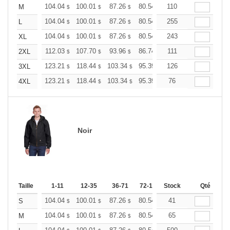
104.04
100.01
87.26
80.54
76.52
110
75.17
M
$
$
$
$
$
$
104.04
100.01
87.26
80.54
255
76.52
75.17
L
$
$
$
$
$
$
104.04
100.01
87.26
80.54
243
76.52
75.17
XL
$
$
$
$
$
$
112.03
107.70
93.96
86.74
82.40
111
80.95
2XL
$
$
$
$
$
$
123.21
118.44
103.34
95.39
126
90.62
89.03
3XL
$
$
$
$
$
$
123.21
118.44
103.34
95.39
90.62
76
89.03
4XL
$
$
$
$
$
$
Noir
Taille
1-11
12-35
36-71
72-143
Stock
144-287
288 +
Qté
P
104.04
100.01
87.26
80.54
76.52
41
75.17
S
$
$
$
$
$
$
104.04
100.01
87.26
80.54
76.52
65
75.17
M
$
$
$
$
$
$