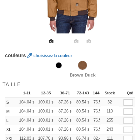
couleurs
choisissez la couleur
Brown Duck
TAILLE
1-11
12-35
36-71
72-143
144-287
Stock
288 +
Qté
Plus
+
104.04
100.01
87.26
80.54
76.52
32
75.17
S
$
$
$
$
$
$
+
104.04
100.01
87.26
80.54
76.52
110
75.17
M
$
$
$
$
$
$
+
104.04
100.01
87.26
80.54
76.52
255
75.17
L
$
$
$
$
$
$
+
104.04
100.01
87.26
80.54
76.52
243
75.17
XL
$
$
$
$
$
$
+
112.03
107.70
93.96
86.74
82.40
111
80.95
2XL
$
$
$
$
$
$