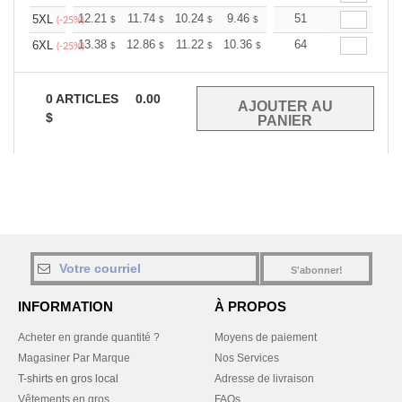
+
12.21
11.74
10.24
9.46
8.98
51
8.83
5XL
$
$
$
$
$
$
(-25%)
+
13.38
12.86
11.22
10.36
9.84
64
9.67
6XL
$
$
$
$
$
$
(-25%)
0
ARTICLES
0.00
$
S'abonner!
INFORMATION
À PROPOS
Acheter en grande quantité ?
Moyens de paiement
Magasiner Par Marque
Nos Services
T-shirts en gros local
Adresse de livraison
Vêtements en gros
FAQs