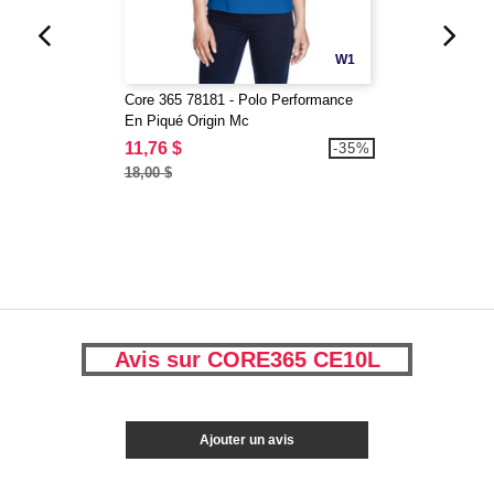
W1
Core 365 78181 - Polo Performance
En Piqué Origin Mc
11,76 $
-35%
18,00 $
Avis sur CORE365 CE10L
Ajouter un avis