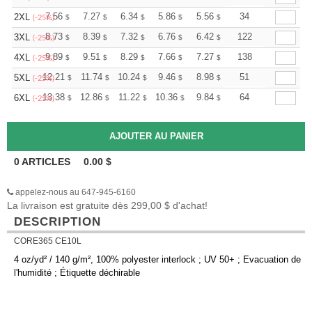
+
7.56
7.27
6.34
5.86
5.56
5.47
34
2XL
$
$
$
$
$
$
(-25%)
+
8.73
8.39
7.32
6.76
6.42
6.31
122
3XL
$
$
$
$
$
$
(-25%)
+
9.89
9.51
8.29
7.66
7.27
7.15
138
4XL
$
$
$
$
$
$
(-25%)
+
12.21
11.74
10.24
9.46
8.98
8.83
51
5XL
$
$
$
$
$
$
(-25%)
+
13.38
12.86
11.22
10.36
9.84
9.67
64
6XL
$
$
$
$
$
$
(-25%)
0
ARTICLES
0.00
$
appelez-nous au 647-945-6160
La livraison est gratuite dès 299,00 $ d'achat!
DESCRIPTION
CORE365 CE10L
4 oz/yd² / 140 g/m², 100% polyester interlock ; UV 50+ ; Evacuation de
l'humidité ; Étiquette déchirable