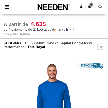
×
Appli Needen
0
Obtenir l'appli
|
Meilleurs prix sur l’app !
4.63$
À partir de
1.16$
ou 4 paiements de
avec
ⓘ
6,48 $
Prix public
CORE365
CE10L - T-Shirt unisexe Capital Long-Sleeve
Performance
- True Royal
Previous
Next