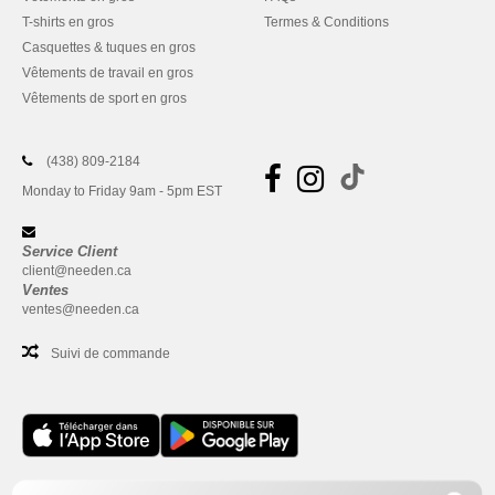
T-shirts en gros
Termes & Conditions
Casquettes & tuques en gros
Vêtements de travail en gros
Vêtements de sport en gros
(438) 809-2184
Monday to Friday 9am - 5pm EST
Service Client
client@needen.ca
Ventes
ventes@needen.ca
Suivi de commande