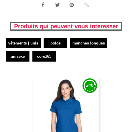
Produits qui peuvent vous interesser
vêtements | unis
polos
manches longues
unisexe
core365