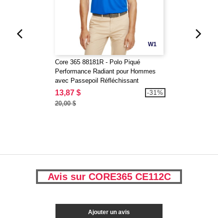
W1
Core 365 88181R - Polo Piqué
Performance Radiant pour Hommes
avec Passepoil Réfléchissant
13,87 $
-31%
20,00 $
Avis sur CORE365 CE112C
Ajouter un avis