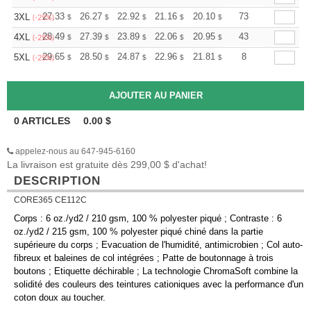
+
27.33
26.27
22.92
21.16
20.10
19.75
73
3XL
$
$
$
$
$
$
(-25%)
+
28.49
27.39
23.89
22.06
20.95
20.59
43
4XL
$
$
$
$
$
$
(-25%)
+
29.65
28.50
24.87
22.96
21.81
21.43
8
5XL
$
$
$
$
$
$
(-25%)
0
ARTICLES
0.00
$
appelez-nous au 647-945-6160
La livraison est gratuite dès 299,00 $ d'achat!
DESCRIPTION
CORE365 CE112C
Corps : 6 oz./yd2 / 210 gsm, 100 % polyester piqué ; Contraste : 6
oz./yd2 / 215 gsm, 100 % polyester piqué chiné dans la partie
supérieure du corps ; Evacuation de l'humidité, antimicrobien ; Col auto-
fibreux et baleines de col intégrées ; Patte de boutonnage à trois
boutons ; Etiquette déchirable ; La technologie ChromaSoft combine la
solidité des couleurs des teintures cationiques avec la performance d'un
coton doux au toucher.