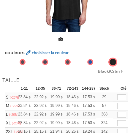
couleurs
choisissez la couleur
Black/Crbn Hth
TAILLE
1-11
12-35
36-71
72-143
144-287
Stock
288 +
Plus
Qté
+
23.84
22.92
19.99
18.46
17.53
17.23
29
S
$
$
$
$
$
$
(-25%)
+
23.84
22.92
19.99
18.46
17.53
17.23
57
M
$
$
$
$
$
$
(-25%)
+
23.84
22.92
19.99
18.46
17.53
17.23
368
L
$
$
$
$
$
$
(-25%)
+
23.84
22.92
19.99
18.46
17.53
17.23
324
XL
$
$
$
$
$
$
(-25%)
+
26.16
25.15
21.94
20.26
19.24
18.91
142
2XL
$
$
$
$
$
$
(-25%)