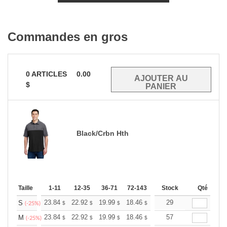
Commandes en gros
0
ARTICLES
0.00
$
Black/Crbn Hth
Taille
1-11
12-35
36-71
72-143
144-287
Stock
288 +
Qté
Plus
+
23.84
22.92
19.99
18.46
17.53
29
17.23
S
$
$
$
$
$
$
(-25%)
+
23.84
22.92
19.99
18.46
17.53
57
17.23
M
$
$
$
$
$
$
(-25%)