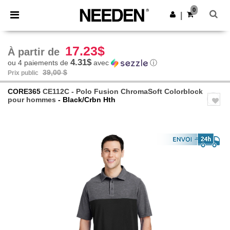
×
Appli Needen
0
Obtenir l'appli
|
Meilleurs prix sur l’app !
17.23$
À partir de
4.31$
ou 4 paiements de
avec
ⓘ
39,00 $
Prix public
CORE365
CE112C - Polo Fusion ChromaSoft Colorblock
pour hommes
- Black/Crbn Hth
Previous
Next