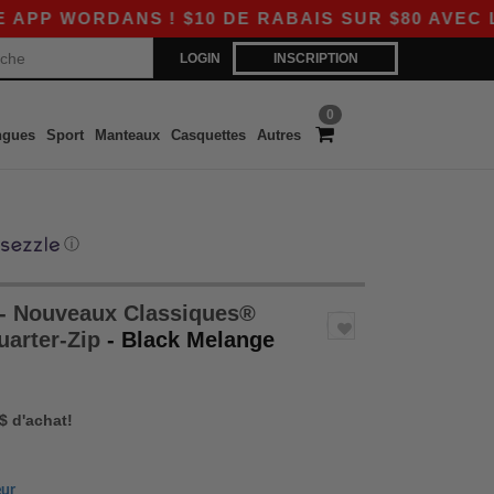
ORDANS ! $10 DE RABAIS SUR $80 AVEC LE COD
LOGIN
INSCRIPTION
0
ngues
Sport
Manteaux
Casquettes
Autres
ⓘ
- Nouveaux Classiques®
arter-Zip
- Black Melange
 $ d'achat!
eur