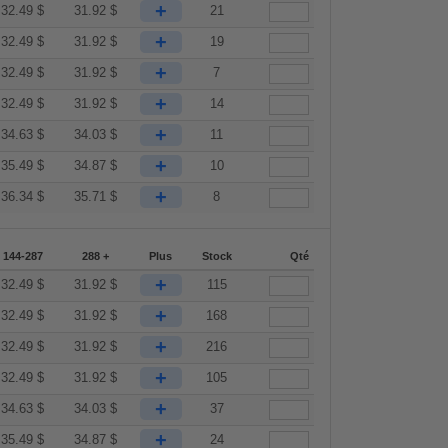
+
32.49
$
31.92
$
21
+
32.49
$
31.92
$
19
+
32.49
$
31.92
$
7
+
32.49
$
31.92
$
14
+
34.63
$
34.03
$
11
+
35.49
$
34.87
$
10
+
36.34
$
35.71
$
8
144-287
288 +
Plus
Stock
Qté
+
32.49
$
31.92
$
115
+
32.49
$
31.92
$
168
+
32.49
$
31.92
$
216
+
32.49
$
31.92
$
105
+
34.63
$
34.03
$
37
+
35.49
$
34.87
$
24