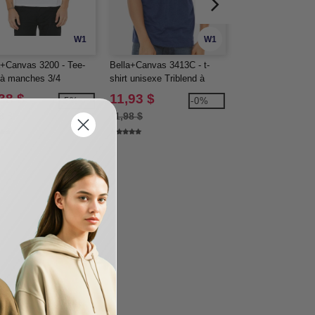
W1
W1
a+Canvas 3200 - Tee-
Bella+Canvas 3413C - t-
Bella+Canvas 3415
t à manches 3/4
shirt unisexe Triblend à
shirt unisexe Tribl
manches courtes
manches courtes 
38 $
11,93 $
10,95 $
-5%
-0%
encolure en V
8 $
11,98 $
13,18 $