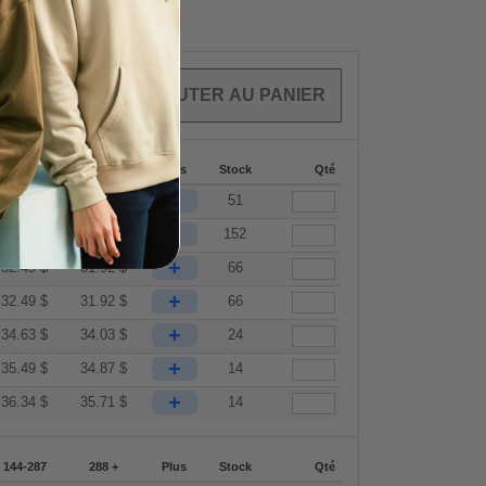
CLES
0.00
$
144-287
288 +
Plus
Stock
Qté
+
32.49
$
31.92
$
51
+
32.49
$
31.92
$
152
+
32.49
$
31.92
$
66
+
32.49
$
31.92
$
66
+
34.63
$
34.03
$
24
+
35.49
$
34.87
$
14
+
36.34
$
35.71
$
14
144-287
288 +
Plus
Stock
Qté