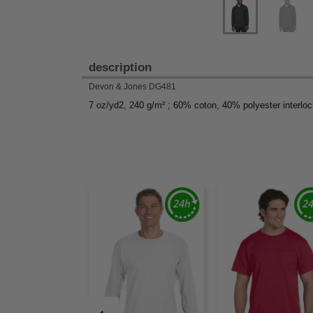
description
Devon & Jones DG481
7 oz/yd2, 240 g/m² ; 60% coton, 40% polyester interlock 