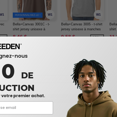
W1
W1
W1
PERSONNALISEZ-LE !
vec
Bella+Canvas 3001C - t-
Bella+Canvas 3005 - t-shirt
Bell
shirt jersey unisexe à
jersey unisexe à manches
shir
oz
manches courtes
courtes et encolure en V
8,46 $
9,58 $
11,
%
-13%
11,00 $
11,9
ignez-nous
10
DE
Avis sur Devon & Jones DG481
UCTION
 votre premier achat.
Ajouter un avis