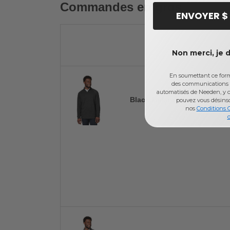
Commandes en gros
ENVOYER $
Non merci, je 
En soumettant ce formu
des communications 
automatisés de Needen, y c
Black Melange
pouvez vous désins
nos
Conditions 
d