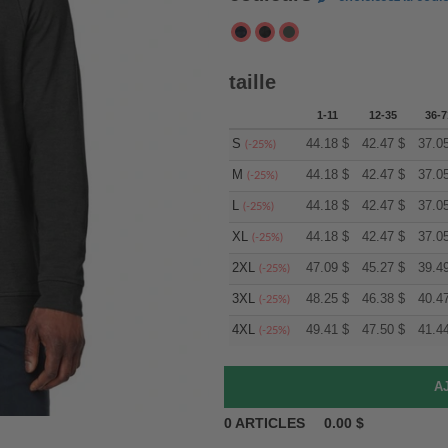
taille
1-11
12-35
36-7
S
44.18
$
42.47
$
37.0
(-25%)
M
44.18
$
42.47
$
37.0
(-25%)
L
44.18
$
42.47
$
37.0
(-25%)
XL
44.18
$
42.47
$
37.0
(-25%)
2XL
47.09
$
45.27
$
39.4
(-25%)
3XL
48.25
$
46.38
$
40.4
(-25%)
4XL
49.41
$
47.50
$
41.4
(-25%)
0
ARTICLES
0.00
$