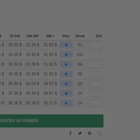
1
72-143
144-287
288 +
Plus
Stock
Qté
+
5
$
34.20
$
32.49
$
31.92
$
51
+
5
$
34.20
$
32.49
$
31.92
$
152
+
5
$
34.20
$
32.49
$
31.92
$
66
+
5
$
34.20
$
32.49
$
31.92
$
66
+
9
$
36.46
$
34.63
$
34.03
$
24
+
7
$
37.36
$
35.49
$
34.87
$
14
+
4
$
38.26
$
36.34
$
35.71
$
14