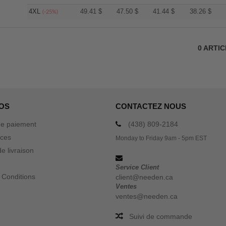
4XL
49.41
$
47.50
$
41.44
$
38.26
$
(-25%)
0
ARTI
OS
CONTACTEZ NOUS
e paiement
(438) 809-2184
ices
Monday to Friday 9am - 5pm EST
e livraison
Service Client
 Conditions
client@needen.ca
Ventes
ventes@needen.ca
Suivi de commande