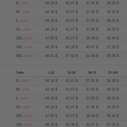
S
44.18
$
42.47
$
37.05
$
34.20
$
(-25%)
M
44.18
$
42.47
$
37.05
$
34.20
$
(-25%)
L
44.18
$
42.47
$
37.05
$
34.20
$
(-25%)
XL
44.18
$
42.47
$
37.05
$
34.20
$
(-25%)
2XL
47.09
$
45.27
$
39.49
$
36.46
$
(-25%)
3XL
48.25
$
46.38
$
40.47
$
37.36
$
(-25%)
4XL
49.41
$
47.50
$
41.44
$
38.26
$
(-25%)
Taille
1-11
12-35
36-71
72-143
S
44.18
$
42.47
$
37.05
$
34.20
$
(-25%)
M
44.18
$
42.47
$
37.05
$
34.20
$
(-25%)
L
44.18
$
42.47
$
37.05
$
34.20
$
(-25%)
XL
44.18
$
42.47
$
37.05
$
34.20
$
(-25%)
2XL
47.09
$
45.27
$
39.49
$
36.46
$
(-25%)
3XL
48.25
$
46.38
$
40.47
$
37.36
$
(-25%)