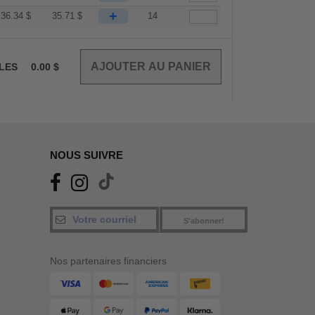
+
36.34
$
35.71
$
14
CLES
0.00
$
NOUS SUIVRE
S'abonner!
Nos partenaires financiers