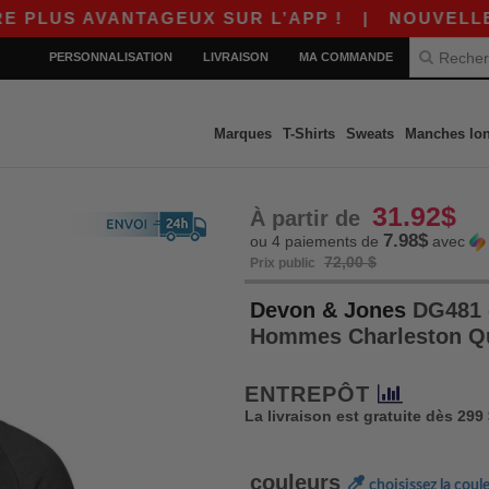
S AVANTAGEUX SUR L’APP !
|
NOUVELLE APP W
PERSONNALISATION
LIVRAISON
MA COMMANDE
Marques
T-Shirts
Sweats
Manches lo
31.92$
À partir de
7.98$
ou 4 paiements de
avec
72,00 $
Prix public
Devon & Jones
DG481 
Hommes Charleston Qu
ENTREPÔT
La livraison est gratuite dès 299
couleurs
choisissez la coul