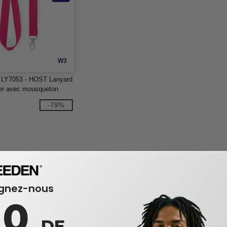
W3
o LY7053 - HOST Lanyard
ter avec mousqueton
-79%
ignez-nous
10
DE