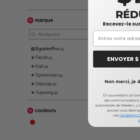
RÉD
marque
Recevez-le sur
EgotierPro
(1)
Flexfit
ENVOYER $
(1)
Kati
(3)
Sportsman
(2)
Non merci, je 
Valucap
(3)
Yupoong
(2)
En soumettant ce formu
des communications 
automatisés de Needen, y c
couleurs
pouvez vous désins
nos
Conditions 
d