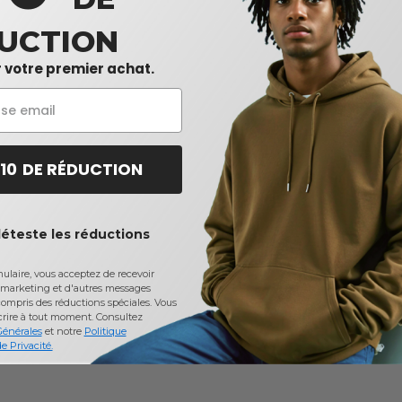
UCTION
 votre premier achat.
 10 DE RÉDUCTION
déteste les réductions
laire, vous acceptez de recevoir
marketing et d'autres messages
ompris des réductions spéciales. Vous
crire à tout moment.
Consultez
Générales
et notre
Politique
e Privacité.