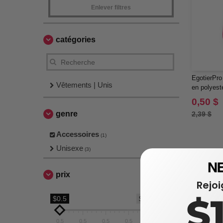
Enlever filtres
catégories
EgotierPr
Vêtements | Unis
en polyes
0,50 $
genre
2,39 $
Accessoires
(1)
Unisexe
(3)
prix
Rejo
$
$0.5
$0.5
0.5
0.5
0.5
0.5
0.5