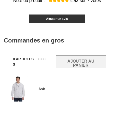
Note du produit :
4.43
sur
7
votes
Ajouter un avis
Commandes en gros
0
ARTICLES
0.00
$
Ash