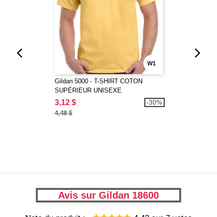
W1
Gildan 5000 - T-SHIRT COTON
SUPÉRIEUR UNISEXE
3,12 $
-30%
4,48 $
Avis sur Gildan 18600