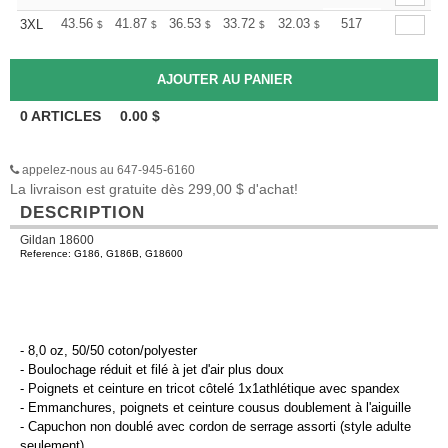
+
43.56
41.87
36.53
33.72
32.03
31.47
517
3XL
$
$
$
$
$
$
0
ARTICLES
0.00
$
appelez-nous au 647-945-6160
La livraison est gratuite dès 299,00 $ d'achat!
DESCRIPTION
Gildan 18600
Reference: G186, G186B, G18600
- 8,0 oz, 50/50 coton/polyester
- Boulochage réduit et filé à jet d'air plus doux
- Poignets et ceinture en tricot côtelé 1x1athlétique avec spandex
- Emmanchures, poignets et ceinture cousus doublement à l'aiguille
- Capuchon non doublé avec cordon de serrage assorti (style adulte
seulement)