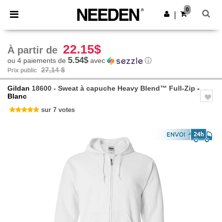
×
Appli Needen
0
Obtenir l'appli
|
Meilleurs prix sur l’app !
22.15$
À partir de
5.54$
ou 4 paiements de
avec
ⓘ
27,14 $
Prix public
Gildan
18600 - Sweat à capuche Heavy Blend™ Full-Zip
-
Blanc
sur 7 votes
Previous
Next