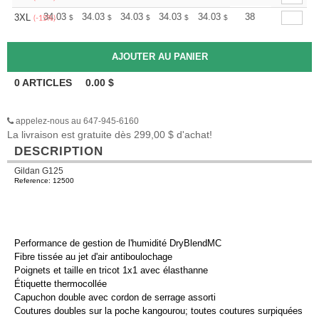
+
34.03
34.03
34.03
34.03
34.03
34.03
38
3XL
$
$
$
$
$
$
(-15%)
0
ARTICLES
0.00
$
appelez-nous au 647-945-6160
La livraison est gratuite dès 299,00 $ d'achat!
DESCRIPTION
Gildan G125
Reference: 12500
Performance de gestion de l'humidité DryBlendMC
Fibre tissée au jet d'air antiboulochage
Poignets et taille en tricot 1x1 avec élasthanne
Étiquette thermocollée
Capuchon double avec cordon de serrage assorti
Coutures doubles sur la poche kangourou; toutes coutures surpiquées