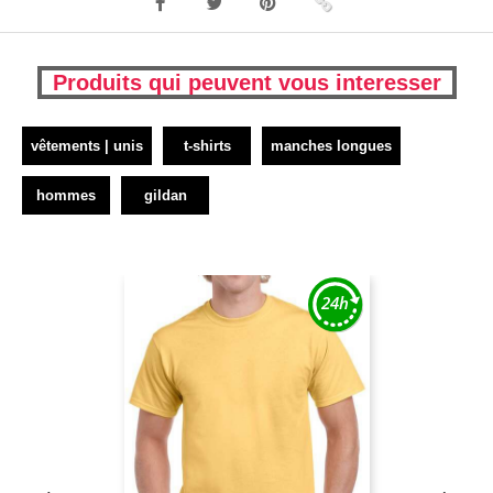
Produits qui peuvent vous interesser
vêtements | unis
t-shirts
manches longues
hommes
gildan