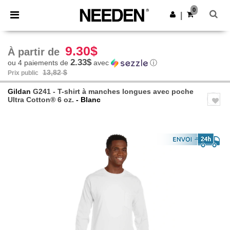
×
Appli Needen
0
Obtenir l'appli
|
Meilleurs prix sur l’app !
9.30$
À partir de
2.33$
ou 4 paiements de
avec
ⓘ
13,82 $
Prix public
Gildan
G241 - T-shirt à manches longues avec poche
Ultra Cotton® 6 oz.
- Blanc
Previous
Next