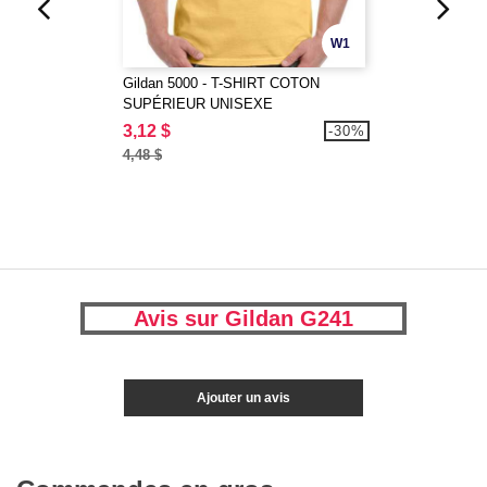
W1
Gildan 5000 - T-SHIRT COTON
SUPÉRIEUR UNISEXE
3,12 $
-30%
4,48 $
Avis sur Gildan G241
Ajouter un avis