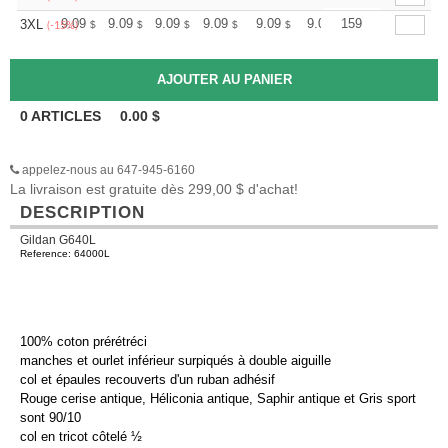
+
9.09
9.09
9.09
9.09
9.09
9.09
159
3XL
$
$
$
$
$
$
(-15%)
0
ARTICLES
0.00
$
appelez-nous au 647-945-6160
La livraison est gratuite dès 299,00 $ d'achat!
DESCRIPTION
Gildan G640L
Reference: 64000L
100% coton prérétréci
manches et ourlet inférieur surpiqués à double aiguille
col et épaules recouverts d'un ruban adhésif
Rouge cerise antique, Héliconia antique, Saphir antique et Gris sport
sont 90/10
col en tricot côtelé ½