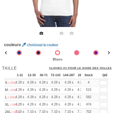
couleurs
choisissez la couleur
Blanc
TAILLE
CLIQUEZ ICI POUR LE GUIDE DES TAILLES
1-11
12-35
36-71
72-143
144-287
288 +
Stock
Plus
Qté
+
4.28
4.28
4.28
4.28
4.28
4.28
4
S
$
$
$
$
$
$
(-19%)
+
4.28
4.28
4.28
4.28
4.28
4.28
515
M
$
$
$
$
$
$
(-19%)
+
4.28
4.28
4.28
4.28
4.28
4.28
582
L
$
$
$
$
$
$
(-19%)
+
4.28
4.28
4.28
4.28
4.28
4.28
474
XL
$
$
$
$
$
$
(-19%)
+
7.10
7.10
7.10
7.10
7.10
7.10
702
2XL
$
$
$
$
$
$
(-18%)