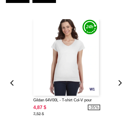
W1
Gildan 64V00L - T-shirt Col-V pour
4,87 $
-35%
7,52 $