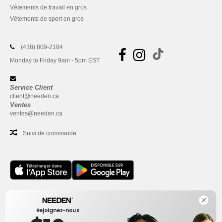
Vêtements de travail en gros
Vêtements de sport en gros
(438) 809-2184
Monday to Friday 9am - 5pm EST
Service Client
client@needen.ca
Ventes
ventes@needen.ca
Suivi de commande
Bureau
Rejoignez-nous
One Dundas Street West Suite 2500
Toronto, Ontario, M5G 1Z3