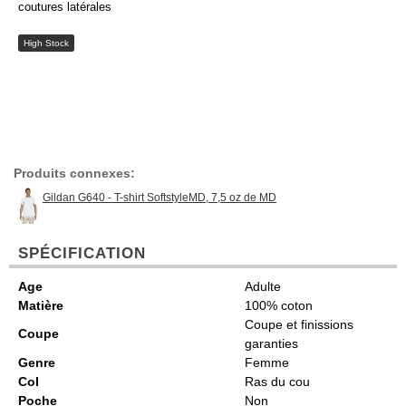
coutures latérales
High Stock
Produits connexes:
Gildan G640 - T-shirt SoftstyleMD, 7,5 oz de MD
SPÉCIFICATION
Age
Adulte
Matière
100% coton
Coupe et finissions
Coupe
garanties
Genre
Femme
Col
Ras du cou
Poche
Non