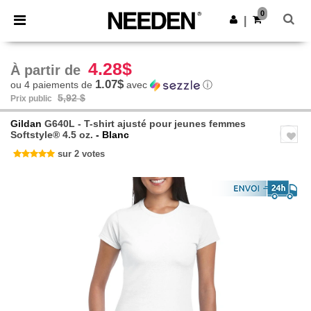
×
Appli Needen
0
Obtenir l'appli
|
Meilleurs prix sur l’app !
4.28$
À partir de
1.07$
ou 4 paiements de
avec
ⓘ
5,92 $
Prix public
Gildan
G640L - T-shirt ajusté pour jeunes femmes
Softstyle® 4.5 oz.
- Blanc
sur 2 votes
Previous
Next