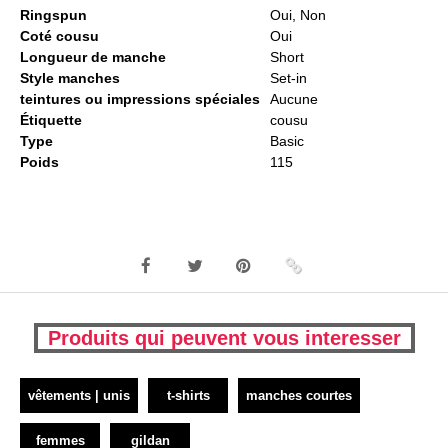
Ringspun
Oui, Non
Coté cousu
Oui
Longueur de manche
Short
Style manches
Set-in
teintures ou impressions spéciales
Aucune
Étiquette
cousu
Type
Basic
Poids
115
Produits qui peuvent vous interesser
vêtements | unis
t-shirts
manches courtes
femmes
gildan