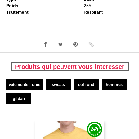
Poids
255
Traitement
Respirant
Produits qui peuvent vous interesser
vêtements | unis
sweats
col rond
hommes
gildan