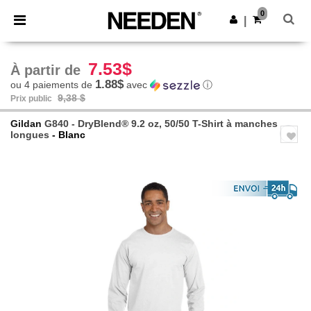
×
Appli Needen
0
Obtenir l'appli
|
Meilleurs prix sur l’app !
7.53$
À partir de
1.88$
ou 4 paiements de
avec
ⓘ
9,38 $
Prix public
Gildan
G840 - DryBlend® 9.2 oz, 50/50 T-Shirt à manches
longues
- Blanc
Previous
Next