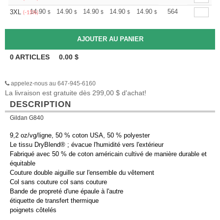
+
14.90
14.90
14.90
14.90
14.90
14.90
564
3XL
$
$
$
$
$
$
(-15%)
0
ARTICLES
0.00
$
appelez-nous au 647-945-6160
La livraison est gratuite dès 299,00 $ d'achat!
DESCRIPTION
Gildan G840
9,2 oz/vg/ligne, 50 % coton USA, 50 % polyester
Le tissu DryBlend® ; évacue l'humidité vers l'extérieur
Fabriqué avec 50 % de coton américain cultivé de manière durable et
équitable
Couture double aiguille sur l'ensemble du vêtement
Col sans couture col sans couture
Bande de propreté d'une épaule à l'autre
étiquette de transfert thermique
poignets côtelés