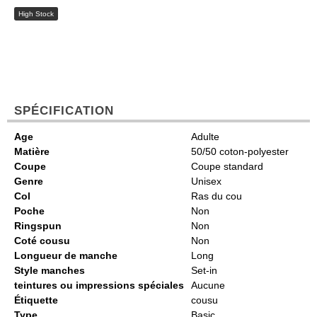
High Stock
SPÉCIFICATION
Age
Adulte
Matière
50/50 coton-polyester
Coupe
Coupe standard
Genre
Unisex
Col
Ras du cou
Poche
Non
Ringspun
Non
Coté cousu
Non
Longueur de manche
Long
Style manches
Set-in
teintures ou impressions spéciales
Aucune
Étiquette
cousu
Type
Basic