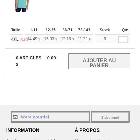
Taille
1-11
12-35
36-71
72-143
144-287
Stock
288 +
Qté
Plus
+
14.49
13.93
12.16
11.22
10.66
6
10.47
4XL
$
$
$
$
$
$
(-19%)
0
ARTICLES
0.00
$
S'abonner!
INFORMATION
À PROPOS