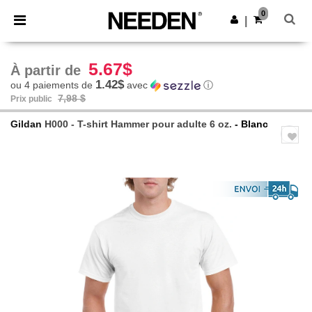
×
Appli Needen
0
Obtenir l'appli
|
Meilleurs prix sur l’app !
5.67$
À partir de
1.42$
ou 4 paiements de
avec
ⓘ
7,98 $
Prix public
Gildan
H000 - T-shirt Hammer pour adulte 6 oz.
- Blanc
Previous
Next