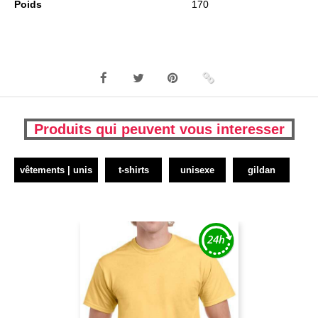
Poids
170
Produits qui peuvent vous interesser
vêtements | unis
t-shirts
unisexe
gildan