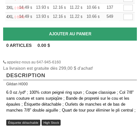
+
14.49
13.93
12.16
11.22
10.66
10.47
137
3XL
$
$
$
$
$
$
(-19%)
+
14.49
13.93
12.16
11.22
10.66
10.47
549
4XL
$
$
$
$
$
$
(-19%)
0
ARTICLES
0.00
$
appelez-nous au 647-945-6160
La livraison est gratuite dès 299,00 $ d'achat!
DESCRIPTION
Gildan H000
6.0 oz./yd² ; 100% coton peigné ring spun ; Coupe classique ; Col 7/8"
sans couture et sans surpiqûre ; Bande de propreté sur le cou et les
épaules ; Étiquette détachable ; Ourlets de manches et de bas de
manches 7/8" double aiguille ; Quart de tour pour éliminer le pli central ;
Étiquette détachable
High Stock