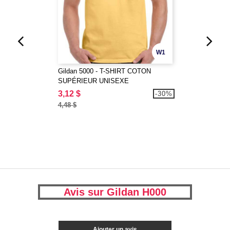
W1
Gildan 5000 - T-SHIRT COTON
SUPÉRIEUR UNISEXE
3,12 $
-30%
4,48 $
Avis sur Gildan H000
Ajouter un avis