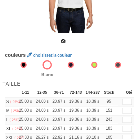
couleurs
choisissez la couleur
Blanc
TAILLE
1-11
12-35
36-71
72-143
144-287
Stock
288 +
Plus
Qté
+
25.00
24.03
20.97
19.36
18.39
18.07
95
S
$
$
$
$
$
$
(-25%)
+
25.00
24.03
20.97
19.36
18.39
18.07
151
M
$
$
$
$
$
$
(-25%)
+
25.00
24.03
20.97
19.36
18.39
18.07
243
L
$
$
$
$
$
$
(-25%)
+
25.00
24.03
20.97
19.36
18.39
18.07
183
XL
$
$
$
$
$
$
(-25%)
+
27.33
26.27
22.92
21.16
20.10
19.75
105
2XL
$
$
$
$
$
$
(-25%)