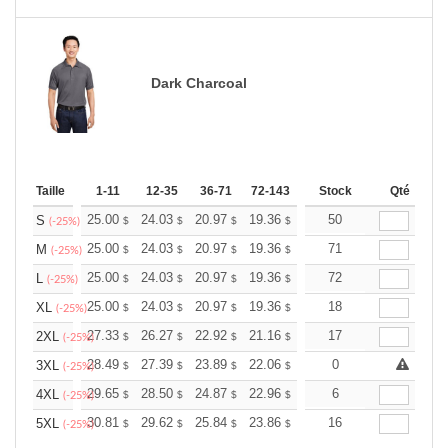
Dark Charcoal
Taille
1-11
12-35
36-71
72-143
144-287
Stock
288 +
Qté
Plus
+
25.00
24.03
20.97
19.36
18.39
50
18.07
S
$
$
$
$
$
$
(-25%)
+
25.00
24.03
20.97
19.36
18.39
71
18.07
M
$
$
$
$
$
$
(-25%)
+
25.00
24.03
20.97
19.36
18.39
72
18.07
L
$
$
$
$
$
$
(-25%)
+
25.00
24.03
20.97
19.36
18.39
18
18.07
XL
$
$
$
$
$
$
(-25%)
+
27.33
26.27
22.92
21.16
20.10
17
19.75
2XL
$
$
$
$
$
$
(-25%)
+
28.49
27.39
23.89
22.06
20.95
0
20.59
3XL
$
$
$
$
$
$
(-25%)
+
29.65
28.50
24.87
22.96
21.81
6
21.43
4XL
$
$
$
$
$
$
(-25%)
+
30.81
29.62
25.84
23.86
22.66
16
22.27
5XL
$
$
$
$
$
$
(-25%)