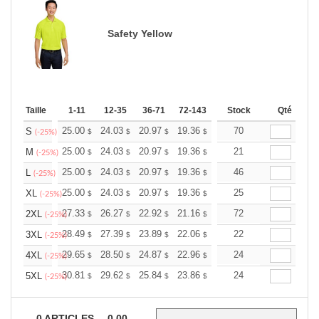
Safety Yellow
Taille
1-11
12-35
36-71
72-143
144-287
Stock
288 +
Qté
Plus
+
25.00
24.03
20.97
19.36
18.39
70
18.07
S
$
$
$
$
$
$
(-25%)
+
25.00
24.03
20.97
19.36
18.39
21
18.07
M
$
$
$
$
$
$
(-25%)
+
25.00
24.03
20.97
19.36
18.39
46
18.07
L
$
$
$
$
$
$
(-25%)
+
25.00
24.03
20.97
19.36
18.39
25
18.07
XL
$
$
$
$
$
$
(-25%)
+
27.33
26.27
22.92
21.16
20.10
72
19.75
2XL
$
$
$
$
$
$
(-25%)
+
28.49
27.39
23.89
22.06
20.95
22
20.59
3XL
$
$
$
$
$
$
(-25%)
+
29.65
28.50
24.87
22.96
21.81
24
21.43
4XL
$
$
$
$
$
$
(-25%)
+
30.81
29.62
25.84
23.86
22.66
24
22.27
5XL
$
$
$
$
$
$
(-25%)
0
ARTICLES
0.00