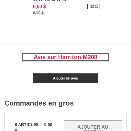
6,00 $
-33%
8,90 $
Avis sur Harriton M208
Ajouter un avis
Commandes en gros
0
ARTICLES
0.00
$