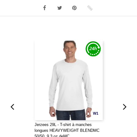
W1
Jerzees 29L - T-shirt à manches
longues HEAVYWEIGHT BLENDMC
50/50, 9,3 oz deMC