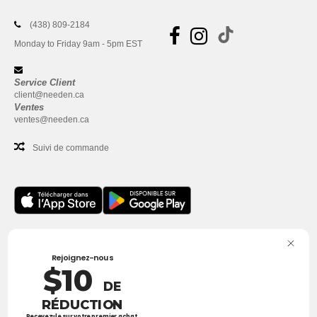
(438) 809-2184
Monday to Friday 9am - 5pm EST
Service Client
client@needen.ca
Ventes
ventes@needen.ca
Suivi de commande
Bureau
Rejoignez-nous
One Dundas Street West Suite 2500
$10
Toronto, Ontario, M5G 1Z3
DE
Ceci n'est PAS l'adresse de retour. Pour les retours, voir ici
RÉDUCTION
Recevez-le sur votre premier achat.