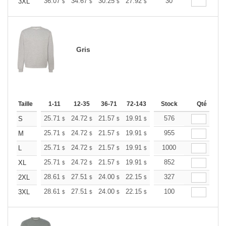
+
36.07
34.67
30.25
27.92
26.53
30
26.06
3XL
$
$
$
$
$
$
Gris
Taille
1-11
12-35
36-71
72-143
144-287
Stock
288 +
Qté
Plus
+
25.71
24.72
21.57
19.91
18.91
576
18.58
S
$
$
$
$
$
$
+
25.71
24.72
21.57
19.91
18.91
955
18.58
M
$
$
$
$
$
$
+
25.71
24.72
21.57
19.91
18.91
1000
18.58
L
$
$
$
$
$
$
+
25.71
24.72
21.57
19.91
18.91
852
18.58
XL
$
$
$
$
$
$
+
28.61
27.51
24.00
22.15
21.04
327
20.68
2XL
$
$
$
$
$
$
+
28.61
27.51
24.00
22.15
21.04
100
20.68
3XL
$
$
$
$
$
$