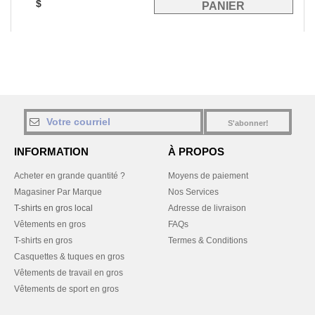
$
S'abonner!
INFORMATION
À PROPOS
Acheter en grande quantité ?
Moyens de paiement
Magasiner Par Marque
Nos Services
T-shirts en gros local
Adresse de livraison
Vêtements en gros
FAQs
T-shirts en gros
Termes & Conditions
Casquettes & tuques en gros
Vêtements de travail en gros
Vêtements de sport en gros