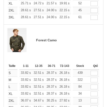
+
25.71
24.72
21.57
19.91
18.91
52
18.58
XL
$
$
$
$
$
$
+
28.61
27.51
24.00
22.15
21.04
45
20.68
2XL
$
$
$
$
$
$
+
28.61
27.51
24.00
22.15
21.04
61
20.68
3XL
$
$
$
$
$
$
Forest Camo
Taille
1-11
12-35
36-71
72-143
144-287
Stock
288 +
Qté
Plus
+
33.82
32.51
28.37
26.18
24.87
439
24.44
S
$
$
$
$
$
$
+
33.82
32.51
28.37
26.18
24.87
322
24.44
M
$
$
$
$
$
$
+
33.82
32.51
28.37
26.18
24.87
84
24.44
L
$
$
$
$
$
$
+
33.82
32.51
28.37
26.18
24.87
34
24.44
XL
$
$
$
$
$
$
+
36.07
34.67
30.25
27.92
26.53
13
26.06
2XL
$
$
$
$
$
$