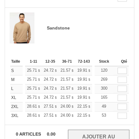
Sandstone
Taille
1-11
12-35
36-71
72-143
144-287
Stock
288 +
Qté
Plus
+
25.71
24.72
21.57
19.91
18.91
120
18.58
S
$
$
$
$
$
$
+
25.71
24.72
21.57
19.91
18.91
269
18.58
M
$
$
$
$
$
$
+
25.71
24.72
21.57
19.91
18.91
300
18.58
L
$
$
$
$
$
$
+
25.71
24.72
21.57
19.91
18.91
165
18.58
XL
$
$
$
$
$
$
+
28.61
27.51
24.00
22.15
21.04
49
20.68
2XL
$
$
$
$
$
$
+
28.61
27.51
24.00
22.15
21.04
53
20.68
3XL
$
$
$
$
$
$
0
ARTICLES
0.00