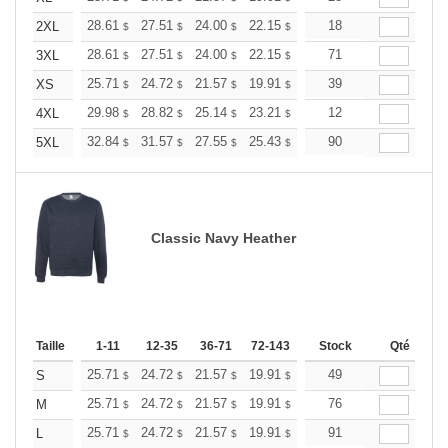
+
28.61
27.51
24.00
22.15
21.04
18
20.68
2XL
$
$
$
$
$
$
+
28.61
27.51
24.00
22.15
21.04
71
20.68
3XL
$
$
$
$
$
$
+
25.71
24.72
21.57
19.91
18.91
39
18.58
XS
$
$
$
$
$
$
+
29.98
28.82
25.14
23.21
22.05
12
21.66
4XL
$
$
$
$
$
$
+
32.84
31.57
27.55
25.43
24.16
90
23.73
5XL
$
$
$
$
$
$
Classic Navy Heather
Taille
1-11
12-35
36-71
72-143
144-287
Stock
288 +
Qté
Plus
+
25.71
24.72
21.57
19.91
18.91
49
18.58
S
$
$
$
$
$
$
+
25.71
24.72
21.57
19.91
18.91
76
18.58
M
$
$
$
$
$
$
+
25.71
24.72
21.57
19.91
18.91
91
18.58
L
$
$
$
$
$
$