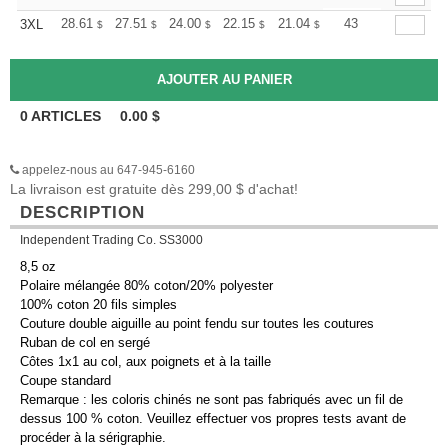
+
28.61
27.51
24.00
22.15
21.04
20.68
43
3XL
$
$
$
$
$
$
0
ARTICLES
0.00
$
appelez-nous au 647-945-6160
La livraison est gratuite dès 299,00 $ d'achat!
DESCRIPTION
Independent Trading Co. SS3000
8,5 oz
Polaire mélangée 80% coton/20% polyester
100% coton 20 fils simples
Couture double aiguille au point fendu sur toutes les coutures
Ruban de col en sergé
Côtes 1x1 au col, aux poignets et à la taille
Coupe standard
Remarque : les coloris chinés ne sont pas fabriqués avec un fil de
dessus 100 % coton. Veuillez effectuer vos propres tests avant de
procéder à la sérigraphie.