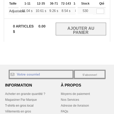
Taille
1-11
12-35
36-71
72-143
144-287
Stock
288 +
Qté
Plus
+
11.04
10.61
9.26
8.54
8.12
530
7.97
Adjustable
$
$
$
$
$
$
0
ARTICLES
0.00
$
S'abonner!
INFORMATION
À PROPOS
Acheter en grande quantité ?
Moyens de paiement
Magasiner Par Marque
Nos Services
T-shirts en gros local
Adresse de livraison
Vêtements en gros
FAQs