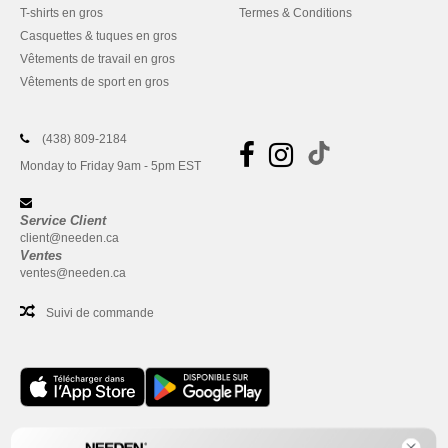
T-shirts en gros
Termes & Conditions
Casquettes & tuques en gros
Vêtements de travail en gros
Vêtements de sport en gros
(438) 809-2184
Monday to Friday 9am - 5pm EST
Service Client
client@needen.ca
Ventes
ventes@needen.ca
Suivi de commande
Bureau