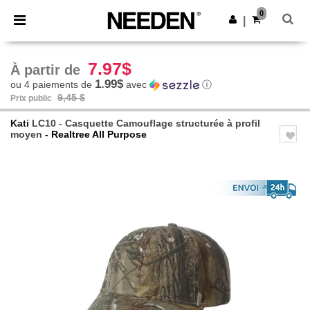
×
Appli Needen
0
Obtenir l'appli
|
Meilleurs prix sur l’app !
7.97$
À partir de
1.99$
ou 4 paiements de
avec
ⓘ
9,45 $
Prix public
Kati
LC10 - Casquette Camouflage structurée à profil
moyen
- Realtree All Purpose
Previous
Next