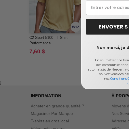
ENVOYER $
W12
C2 Sport 5100 - T-Shirt
Gildan G64V - T-shirt col e
Performance
Softstyle® 4,5 oz.
Non merci, je 
7,60 $
6,09 $
-2
8,42 $
En soumettant ce formu
des communications 
automatisés de Needen, y c
pouvez vous désins
nos
Conditions 
}
d
INFORMATION
À PROP
Acheter en grande quantité ?
Moyens d
Magasiner Par Marque
Nos Serv
T-shirts en gros local
Adresse d
Vêtements en gros
FAQs