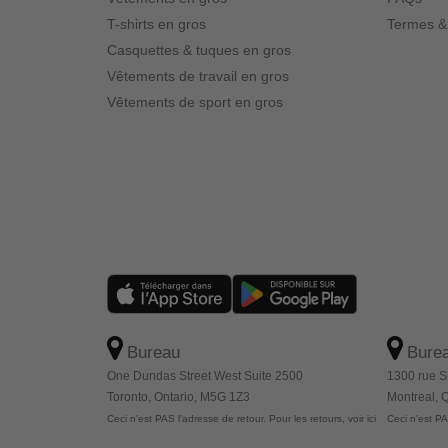
T-shirts en gros
Termes &
Casquettes & tuques en gros
Vêtements de travail en gros
Vêtements de sport en gros
Bureau
Bure
One Dundas Street West Suite 2500
1300 rue S
Toronto, Ontario, M5G 1Z3
Montreal,
Ceci n'est PAS l'adresse de retour. Pour les retours, voir ici
Ceci n'est PAS