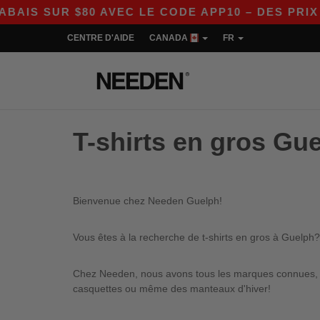
IS SUR $80 AVEC LE CODE APP10 – DES PRIX E
CENTRE D'AIDE
CANADA
FR
T-shirts en gros Gu
Bienvenue chez Needen Guelph!
Vous êtes à la recherche de t-shirts en gros à Guelph?
Chez Needen, nous avons tous les marques connues, qu
casquettes ou même des manteaux d'hiver!