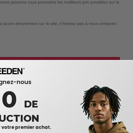
nous pouvons vous promettre les meilleurs prix possibles sur le
 accès directement sur le site, n'hésitez pas à nous contacter
es vêtements en gros
ignez-nous
10
DE
UCTION
 votre premier achat.