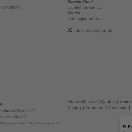
Service Client
 Conditions
client@needen.ca
Ventes
ventes@needen.ca
Suivi de commande
Montréal
|
Laval
|
Québec
|
Gatin
au
Calgary
|
Edmonton
|
Vancouver
|
herbrooke Ouest #400
 Quebec, H3G 1H9
 l'adresse de retour. Pour les retours, voir ici
👋
B