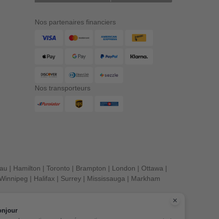
Nos partenaires financiers
Nos transporteurs
eau
|
Hamilton
|
Toronto
|
Brampton
|
London
|
Ottawa
|
Winnipeg
|
Halifax
|
Surrey
|
Mississauga
|
Markham
onjour