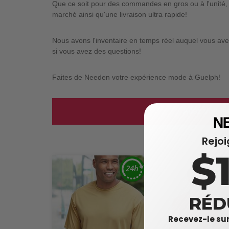
Que ce soit pour des commandes en gros ou à l'unité, 
marché ainsi qu'une livraison ultra rapide!
Nous avons l'inventaire en temps réel auquel vous avez
si vous avez des questions!
Faites de Needen votre expérience mode à Guelph!
Allez voir l
Rejo
$
RÉD
Recevez-le sur