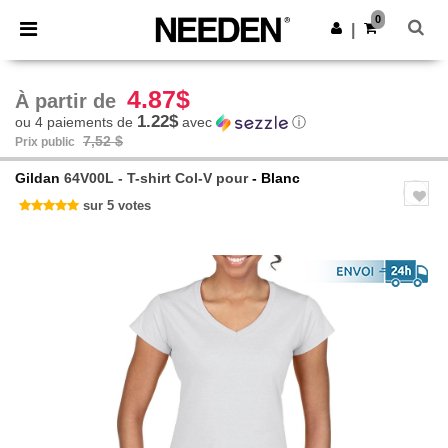
×
Appli Needen
0
Obtenir l'appli
|
Meilleurs prix sur l’app !
4.87$
À partir de
1.22$
ou 4 paiements de
avec
ⓘ
7,52 $
Prix public
Gildan
64V00L - T-shirt Col-V pour
- Blanc
sur 5 votes
Previous
Next