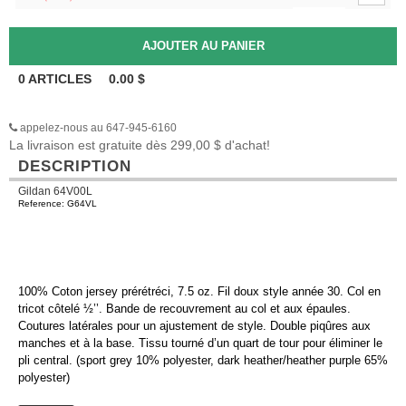
0
ARTICLES
0.00
$
appelez-nous au 647-945-6160
La livraison est gratuite dès 299,00 $ d'achat!
DESCRIPTION
Gildan 64V00L
Reference: G64VL
100% Coton jersey prérétréci, 7.5 oz. Fil doux style année 30. Col en
tricot côtelé ½’’. Bande de recouvrement au col et aux épaules.
Coutures latérales pour un ajustement de style. Double piqûres aux
manches et à la base. Tissu tourné d’un quart de tour pour éliminer le
pli central. (sport grey 10% polyester, dark heather/heather purple 65%
polyester)