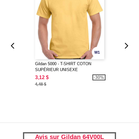
W1
Gildan 5000 - T-SHIRT COTON
SUPÉRIEUR UNISEXE
3,12 $
-30%
4,48 $
Avis sur Gildan 64V00L