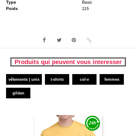
Type
Basic
Poids
115
Produits qui peuvent vous interesser
vêtements | unis
t-shirts
col-v
femmes
gildan