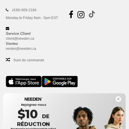
(438) 809-2184
Monday to Friday 9am - 5pm EST
Service Client
client@needen.ca
Ventes
ventes@needen.ca
Suivi de commande
Bureau
Rejoignez-nous
One Dundas Street West Suite 2500
$10
Toronto, Ontario, M5G 1Z3
DE
Ceci n'est PAS l'adresse de retour. Pour les retours, voir ici
RÉDUCTION
Recevez-le sur votre premier achat.