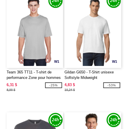
W1
W1
Team 365 TT11 - T-shirt de
Gildan G650 - T-Shirt unisexe
performance Zone pour hommes
Softstyle Midweight
6,31 $
4,83 $
-25%
-53%
8,00 $
10,24 $