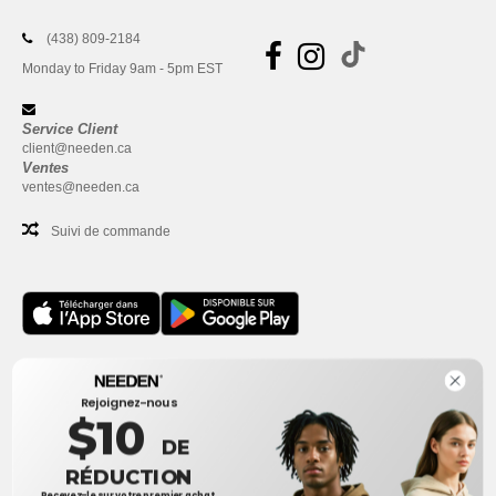
(438) 809-2184
Monday to Friday 9am - 5pm EST
Service Client
client@needen.ca
Ventes
ventes@needen.ca
Suivi de commande
Bureau
Rejoignez-nous
One Dundas Street West Suite 2500
$10
Toronto, Ontario, M5G 1Z3
DE
Ceci n'est PAS l'adresse de retour. Pour les retours, voir ici
RÉDUCTION
Recevez-le sur votre premier achat.