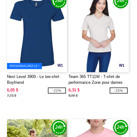
W1
W1
PERSONNALISEZ-LE !
Next Level 3900 - Le tee-shirt
Team 365 TT11W - T-shirt de
Boyfriend
performance Zone pour dames
6,05 $
6,31 $
-22%
-25%
7,72 $
8,00 $