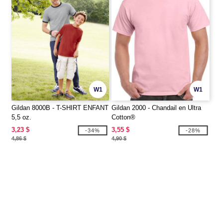
W1
W1
Gildan 8000B - T-SHIRT ENFANT
Gildan 2000 - Chandail en Ultra
5,5 oz.
Cotton®
3,23 $
3,55 $
-34%
-28%
4,86 $
4,90 $