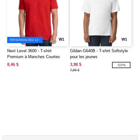
W1
W1
PERSONNALISEZ-LE !
Next Level 3600 - T-shirt
Gildan G640B - T-shirt Softstyle
Premium à Manches Courtes
pour les jeunes
8,46 $
3,98 $
-50%
7,96 $