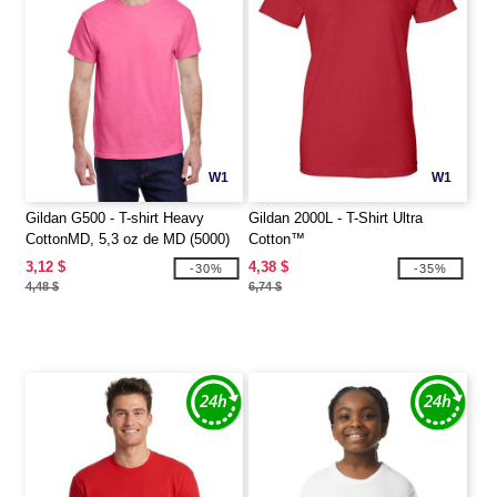
W1
W1
Gildan G500 - T-shirt Heavy
Gildan 2000L - T-Shirt Ultra
CottonMD, 5,3 oz de MD (5000)
Cotton™
3,12 $
4,38 $
-30%
-35%
4,48 $
6,74 $