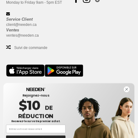
Monday to Friday 9am - 5pm EST
Service Client
client@needen.ca
Ventes
ventes@needen.ca
Suivi de commande
Bureau
Rejoignez-nous
One Dundas Street West Suite 2500
$10
Toronto, Ontario, M5G 1Z3
DE
Ceci n'est PAS l'adresse de retour. Pour les retours, voir ici
RÉDUCTION
Recevez-le sur votre premier achat.
Bureau
1300 rue Sherbrooke Ouest #400
Montreal, Quebec, H3G 1H9