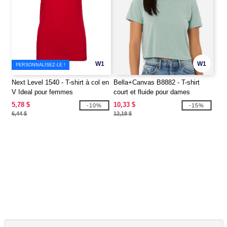
W1
W1
PERSONNALISEZ-LE !
Next Level 1540 - T-shirt à col en
Bella+Canvas B8882 - T-shirt
V Ideal pour femmes
court et fluide pour dames
5,78 $
10,33 $
-10%
-15%
6,44 $
12,18 $