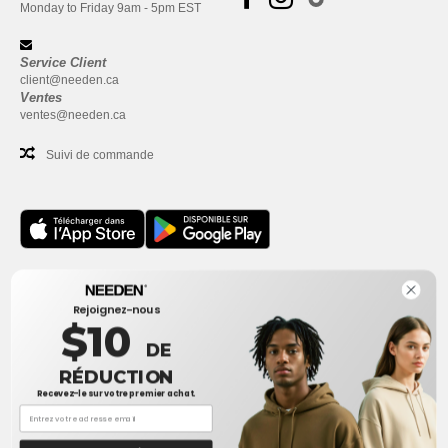
Monday to Friday 9am - 5pm EST
Service Client
client@needen.ca
Ventes
ventes@needen.ca
Suivi de commande
Bureau
Rejoignez-nous
One Dundas Street West Suite 2500
$10
Toronto, Ontario, M5G 1Z3
DE
Ceci n'est PAS l'adresse de retour. Pour les retours, voir ici
RÉDUCTION
Recevez-le sur votre premier achat.
Bureau
1300 rue Sherbrooke Ouest #400
Montreal, Quebec, H3G 1H9