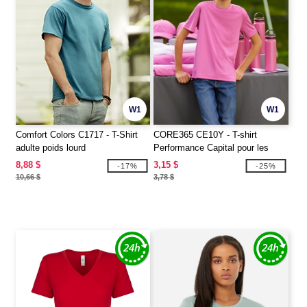
W1
W1
Comfort Colors C1717 - T-Shirt
CORE365 CE10Y - T-shirt
adulte poids lourd
Performance Capital pour les
jeunes
8,88 $
3,15 $
-17%
-25%
10,66 $
3,78 $