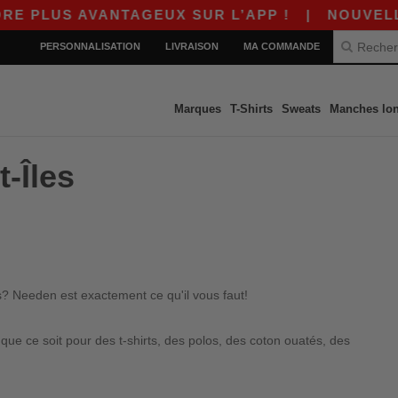
PLUS AVANTAGEUX SUR L’APP !
|
NOUVELLE A
PERSONNALISATION
LIVRAISON
MA COMMANDE
Marques
T-Shirts
Sweats
Manches lo
t-Îles
es? Needen est exactement ce qu'il vous faut!
e ce soit pour des t-shirts, des polos, des coton ouatés, des