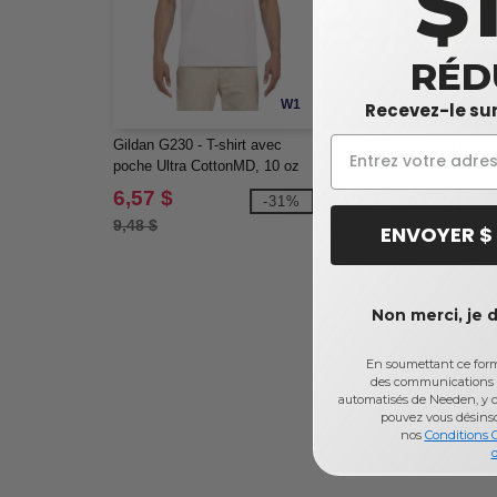
$
RÉD
W1
Recevez-le sur
Gildan G230 - T-shirt avec
CORE365 CE10Y - T-shirt
poche Ultra CottonMD, 10 oz
Performance Capital pour l
de MD (2300)
jeunes
6,57 $
3,15 $
-31%
-2
9,48 $
3,78 $
ENVOYER $
Non merci, je 
En soumettant ce formu
des communications 
automatisés de Needen, y c
pouvez vous désins
nos
Conditions 
d