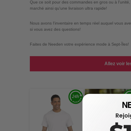
Que ce soit pour des commandes en gros ou à l'unité, 
marché ainsi qu'une livraison ultra rapide!
Nous avons l'inventaire en temps réel auquel vous avez
si vous avez des questions!
Faites de Needen votre expérience mode à Sept-Îles!
Allez voir l
Rejo