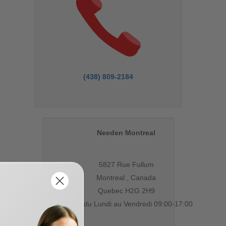
(438) 809-2184
Needen Montreal
5827 Rue Fullum
Montreal , Canada
Quebec H2G 2H9
Ouvert du Lundi au Vendredi 09:00-17:00