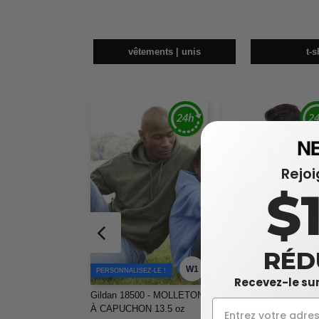
vêtements | unis
t-s
Rejo
$
RÉD
W1
PERSONNALISEZ-LE !
Recevez-le sur
Gildan 18500 - MOLLETON
M&O Knits 5540 - T-S
À CAPUCHON 13.5 oz
DE BASEBALL