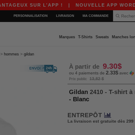
 SUR L’APP !
|
NOUVELLE APP WORDANS ! $10
PERSONNALISATION
LIVRAISON
MA COMMANDE
Marques
T-Shirts
Sweats
Manches lo
>
>
hommes
gildan
9.30$
À partir de
2.33$
ou 4 paiements de
avec
13,82 $
Prix public
Gildan
2410 - T-shirt
- Blanc
ENTREPÔT
La livraison est gratuite dès 299