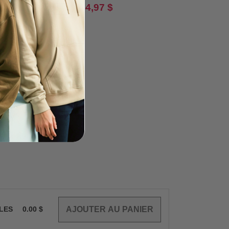
anches longues
unisexe en poly-coton avec
13,3 oz deMC
64 $
34,97 $
10,30 $
-9%
glissière tout au long
8 $
11,90 $
CLES
0.00
$