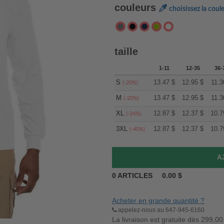
couleurs
choisissez la coul
taille
1-11
12-35
36-
S
13.47
$
12.95
$
11.3
(-20%)
M
13.47
$
12.95
$
11.3
(-20%)
XL
12.87
$
12.37
$
10.7
(-24%)
3XL
12.87
$
12.37
$
10.7
(-40%)
0
ARTICLES
0.00
$
Acheter en grande quantité ?
appelez-nous au 647-945-6160
La livraison est gratuite dès 299,00