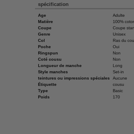
spécification
Age
Adulte
Matière
100% coto
Coupe
Coupe sta
Genre
Unisex
Col
Ras du co
Poche
Oui
Ringspun
Non
Coté cousu
Non
Longueur de manche
Long
Style manches
Set-in
teintures ou impressions spéciales
Aucune
Étiquette
cousu
Type
Basic
Poids
170