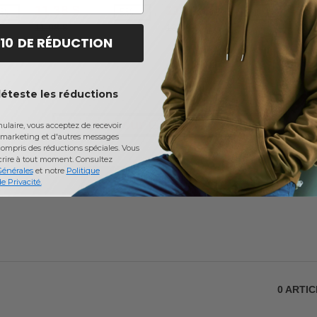
manches 3/4
pour homme
et m
11,38 $
11,31 $
18,
8%
-5%
-19%
11,98 $
13,98 $
20,3
 10 DE RÉDUCTION
déteste les réductions
Avis sur Gildan 2410
laire, vous acceptez de recevoir
marketing et d'autres messages
ompris des réductions spéciales. Vous
crire à tout moment.
Consultez
Générales
et notre
Politique
Ajouter un avis
e Privacité.
0
ARTI