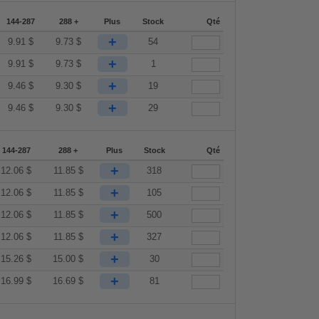
144-287
288 +
Plus
Stock
Qté
+
9.91
$
9.73
$
54
+
9.91
$
9.73
$
1
+
9.46
$
9.30
$
19
+
9.46
$
9.30
$
29
144-287
288 +
Plus
Stock
Qté
+
12.06
$
11.85
$
318
+
12.06
$
11.85
$
105
+
12.06
$
11.85
$
500
+
12.06
$
11.85
$
327
+
15.26
$
15.00
$
30
+
16.99
$
16.69
$
81