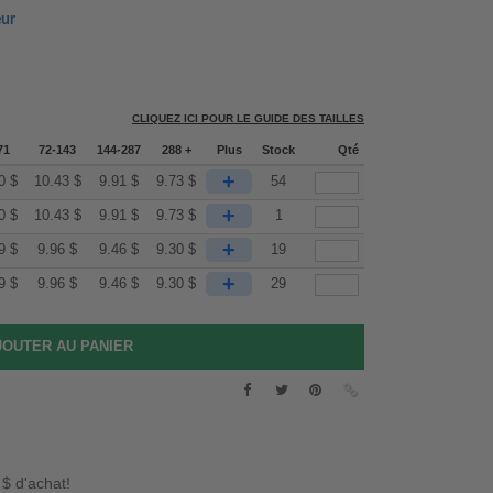
eur
CLIQUEZ ICI POUR LE GUIDE DES TAILLES
71
72-143
144-287
288 +
Plus
Stock
Qté
+
0
$
10.43
$
9.91
$
9.73
$
54
+
0
$
10.43
$
9.91
$
9.73
$
1
+
9
$
9.96
$
9.46
$
9.30
$
19
+
9
$
9.96
$
9.46
$
9.30
$
29
 $ d'achat!