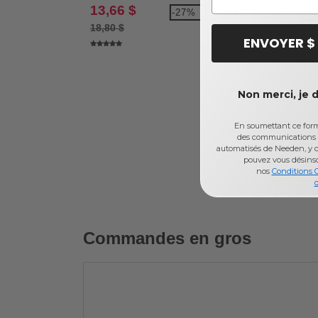
13,66 $
6,17 $
-27%
-1
18,80 $
7,54 $
ENVOYER $
Non merci, je 
En soumettant ce formu
des communications 
automatisés de Needen, y c
pouvez vous désins
nos
Conditions 
d
Commandes en gros