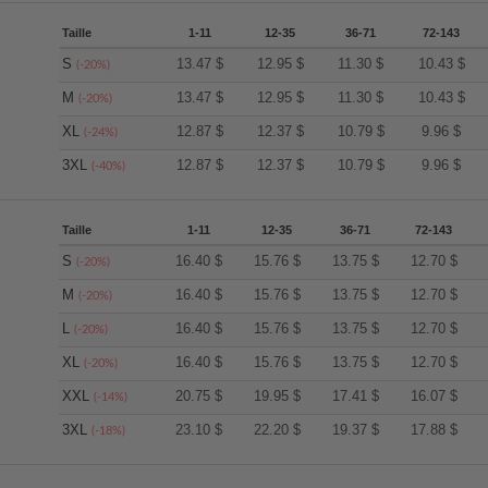
Taille
1-11
12-35
36-71
72-143
S
13.47
$
12.95
$
11.30
$
10.43
$
(-20%)
M
13.47
$
12.95
$
11.30
$
10.43
$
(-20%)
XL
12.87
$
12.37
$
10.79
$
9.96
$
(-24%)
3XL
12.87
$
12.37
$
10.79
$
9.96
$
(-40%)
Taille
1-11
12-35
36-71
72-143
S
16.40
$
15.76
$
13.75
$
12.70
$
(-20%)
M
16.40
$
15.76
$
13.75
$
12.70
$
(-20%)
L
16.40
$
15.76
$
13.75
$
12.70
$
(-20%)
XL
16.40
$
15.76
$
13.75
$
12.70
$
(-20%)
XXL
20.75
$
19.95
$
17.41
$
16.07
$
(-14%)
3XL
23.10
$
22.20
$
19.37
$
17.88
$
(-18%)