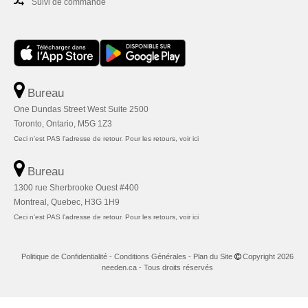
Suivi de commande
Bureau
One Dundas Street West Suite 2500
Toronto, Ontario, M5G 1Z3
Ceci n'est PAS l'adresse de retour. Pour les retours, voir ici
Bureau
1300 rue Sherbrooke Ouest #400
Montreal, Quebec, H3G 1H9
Ceci n'est PAS l'adresse de retour. Pour les retours, voir ici
Politique de Confidentialité
-
Conditions Générales
-
Plan du Site
Copyright 2026
needen.ca - Tous droits réservés