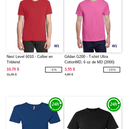
W1
W1
Next Level 6010 - Collier en
Gildan G200 - T-shirt Ultra
Triblend
CottonMD, 6 oz de MD (2000)
10,70 $
3,55 $
-6%
-28%
11,36 $
4,90 $