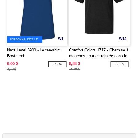
W1
W12
PERSONNALISEZ-LE !
Next Level 3900 - Le tee-shirt
Comfort Colors 1717 - Chemise à
Boyfriend
manches courtes teintée dans la
masse
6,05 $
8,88 $
-22%
-25%
7,72 $
11,78 $