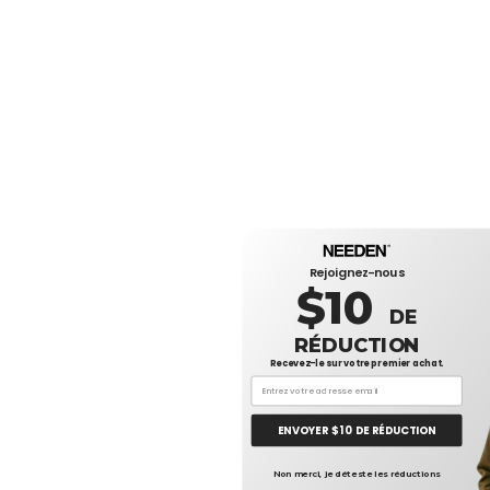
Rejoignez-nous
$10
DE
RÉDUCTION
Recevez-le sur votre premier achat.
ENVOYER $ 10 DE RÉDUCTION
👋
Bo
Non merci, je déteste les réductions
Si vou