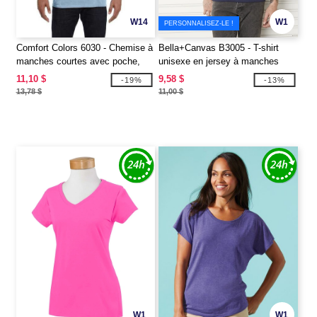
W14
W1
PERSONNALISEZ-LE !
Comfort Colors 6030 - Chemise à
Bella+Canvas B3005 - T-shirt
manches courtes avec poche,
unisexe en jersey à manches
teintée dans la masse
courtes et col en V
11,10 $
9,58 $
-19%
-13%
13,78 $
11,00 $
W1
W1