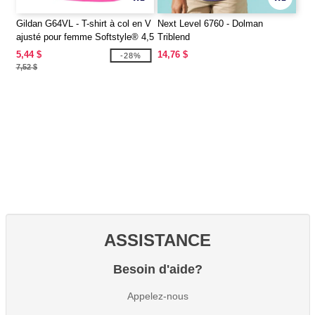
Gildan G64VL - T-shirt à col en V
Next Level 6760 - Dolman
ajusté pour femme Softstyle® 4,5
Triblend
oz.
5,44 $
14,76 $
-28%
7,52 $
ASSISTANCE
Besoin d'aide?
Appelez-nous