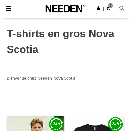
×
Appli Needen
0
Obtenir l'appli
|
Meilleurs prix sur l’app !
T-shirts en gros Nova
Scotia
Bienvenue chez Needen Nova Scotia!