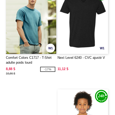
W1
W1
Comfort Colors C1717 - T-Shirt
Next Level 6240 - CVC ajusté V
adulte poids lourd
8,88 $
11,12 $
-17%
10,66 $