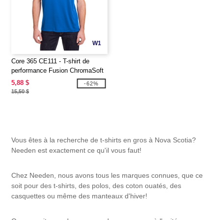
W1
Core 365 CE111 - T-shirt de
performance Fusion ChromaSoft
pour adultes
5,88 $
-62%
15,50 $
Vous êtes à la recherche de t-shirts en gros à Nova Scotia?
Needen est exactement ce qu'il vous faut!
Chez Needen, nous avons tous les marques connues, que ce
soit pour des t-shirts, des polos, des coton ouatés, des
casquettes ou même des manteaux d'hiver!