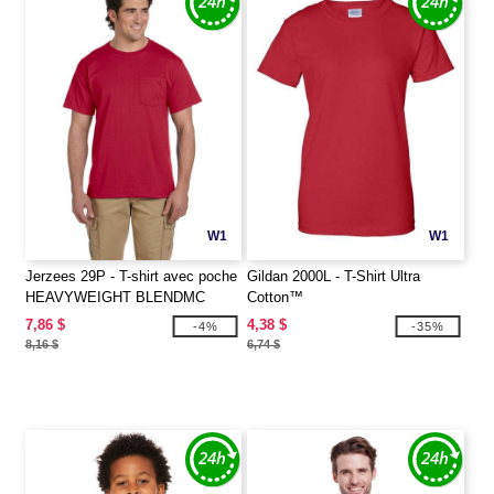
W1
W1
Jerzees 29P - T-shirt avec poche
Gildan 2000L - T-Shirt Ultra
HEAVYWEIGHT BLENDMC
Cotton™
50/50, 9,3 oz deMC
7,86 $
4,38 $
-4%
-35%
8,16 $
6,74 $