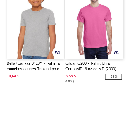
W1
W1
Bella+Canvas 3413Y - T-shirt à
Gildan G200 - T-shirt Ultra
manches courtes Triblend pour
CottonMD, 6 oz de MD (2000)
jeunes
10,64 $
3,55 $
-28%
4,90 $