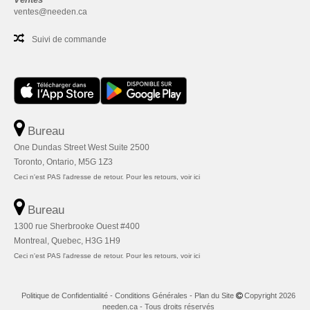
ventes@needen.ca
Suivi de commande
Bureau
One Dundas Street West Suite 2500
Toronto, Ontario, M5G 1Z3
Ceci n'est PAS l'adresse de retour. Pour les retours, voir ici
Bureau
1300 rue Sherbrooke Ouest #400
Montreal, Quebec, H3G 1H9
Ceci n'est PAS l'adresse de retour. Pour les retours, voir ici
Politique de Confidentialité
-
Conditions Générales
-
Plan du Site
Copyright 2026
needen.ca - Tous droits réservés