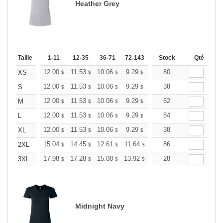
Heather Grey
Taille
1-11
12-35
36-71
72-143
144-287
Stock
288 +
Qté
Plus
+
12.00
11.53
10.06
9.29
8.82
80
8.67
XS
$
$
$
$
$
$
+
12.00
11.53
10.06
9.29
8.82
38
8.67
S
$
$
$
$
$
$
+
12.00
11.53
10.06
9.29
8.82
62
8.67
M
$
$
$
$
$
$
+
12.00
11.53
10.06
9.29
8.82
84
8.67
L
$
$
$
$
$
$
+
12.00
11.53
10.06
9.29
8.82
38
8.67
XL
$
$
$
$
$
$
+
15.04
14.45
12.61
11.64
11.06
86
10.86
2XL
$
$
$
$
$
$
+
17.98
17.28
15.08
13.92
13.22
28
12.99
3XL
$
$
$
$
$
$
Midnight Navy