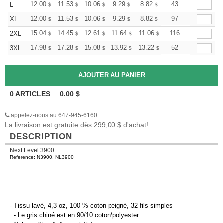
+
12.00
11.53
10.06
9.29
8.82
8.67
43
L
$
$
$
$
$
$
+
12.00
11.53
10.06
9.29
8.82
8.67
97
XL
$
$
$
$
$
$
+
15.04
14.45
12.61
11.64
11.06
10.86
116
2XL
$
$
$
$
$
$
+
17.98
17.28
15.08
13.92
13.22
12.99
52
3XL
$
$
$
$
$
$
0
ARTICLES
0.00
$
appelez-nous au 647-945-6160
La livraison est gratuite dès 299,00 $ d'achat!
DESCRIPTION
Next Level 3900
Reference: N3900, NL3900
- Tissu lavé, 4,3 oz, 100 % coton peigné, 32 fils simples
. - Le gris chiné est en 90/10 coton/polyester