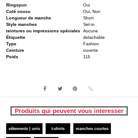
Ringspun
Oui
Coté cousu
Oui, Non
Longueur de manche
Short
Style manches
Set-in
teintures ou impressions spéciales
Aucune
Étiquette
detachable
Type
Fashion
Ceinture
ouverte
Poids
115
Produits qui peuvent vous interesser
vêtements | unis
t-shirts
manches courtes