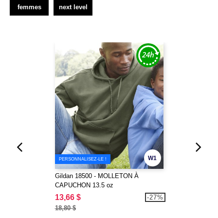
femmes
next level
W1
PERSONNALISEZ-LE !
Gildan 18500 - MOLLETON À
CAPUCHON 13.5 oz
13,66 $
-27%
18,80 $