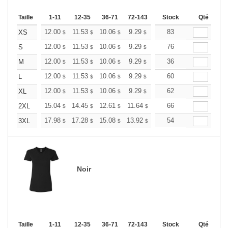
Taille
1-11
12-35
36-71
72-143
144-287
Stock
288 +
Qté
Plus
+
12.00
11.53
10.06
9.29
8.82
83
8.67
XS
$
$
$
$
$
$
+
12.00
11.53
10.06
9.29
8.82
76
8.67
S
$
$
$
$
$
$
+
12.00
11.53
10.06
9.29
8.82
36
8.67
M
$
$
$
$
$
$
+
12.00
11.53
10.06
9.29
8.82
60
8.67
L
$
$
$
$
$
$
+
12.00
11.53
10.06
9.29
8.82
62
8.67
XL
$
$
$
$
$
$
+
15.04
14.45
12.61
11.64
11.06
66
10.86
2XL
$
$
$
$
$
$
+
17.98
17.28
15.08
13.92
13.22
54
12.99
3XL
$
$
$
$
$
$
Noir
Taille
1-11
12-35
36-71
72-143
144-287
Stock
288 +
Qté
Plus