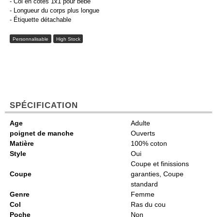
- Col en côtes 1x1 pour bébé
- Longueur du corps plus longue
- Étiquette détachable
Personnalisable
High Stock
SPÉCIFICATION
Age
Adulte
poignet de manche
Ouverts
Matière
100% coton
Style
Oui
Coupe et finissions
Coupe
garanties, Coupe
standard
Genre
Femme
Col
Ras du cou
Poche
Non