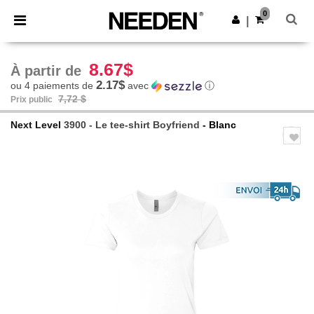
×
Appli Needen
0
Obtenir l'appli
|
Meilleurs prix sur l’app !
8.67$
À partir de
2.17$
ou 4 paiements de
avec
ⓘ
7,72 $
Prix public
Next Level
3900 - Le tee-shirt Boyfriend
- Blanc
Previous
Next