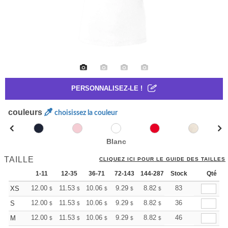
PERSONNALISEZ-LE !
couleurs
choisissez la couleur
Blanc
TAILLE
CLIQUEZ ICI POUR LE GUIDE DES TAILLES
1-11
12-35
36-71
72-143
144-287
Stock
288 +
Plus
Qté
+
12.00
11.53
10.06
9.29
8.82
8.67
83
XS
$
$
$
$
$
$
+
12.00
11.53
10.06
9.29
8.82
8.67
36
S
$
$
$
$
$
$
+
12.00
11.53
10.06
9.29
8.82
8.67
46
M
$
$
$
$
$
$