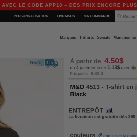
LE CODE APP10 – DES PRIX ENCORE PLUS AVANT
PERSONNALISATION
LIVRAISON
MA COMMANDE
Marques
T-Shirts
Sweats
Manches lo
4.50$
À partir de
1.13$
ou 4 paiements de
avec
8,63 $
Prix public
M&O
4513 - T-shirt en
Black
ENTREPÔT
La livraison est gratuite dès 299
couleurs
choisissez la coul