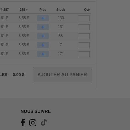
44-287
288 +
Plus
Stock
Qté
+
.61
$
3.55
$
130
+
.61
$
3.55
$
161
+
.61
$
3.55
$
88
+
.61
$
3.55
$
7
+
.61
$
3.55
$
171
CLES
0.00
$
NOUS SUIVRE