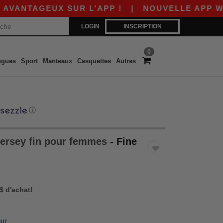
AGEUX SUR L’APP !
|
NOUVELLE APP WORDANS 
LOGIN
INSCRIPTION
0
ngues
Sport
Manteaux
Casquettes
Autres
ⓘ
 jersey fin pour femmes
- Fine
 $ d'achat!
eur