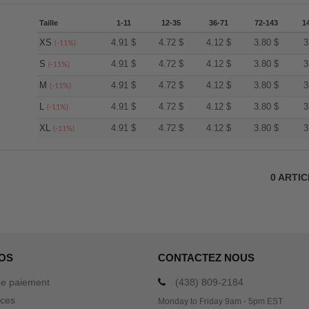
Taille
1-11
12-35
36-71
72-143
1
XS
4.91
$
4.72
$
4.12
$
3.80
$
3
(-11%)
S
4.91
$
4.72
$
4.12
$
3.80
$
3
(-11%)
M
4.91
$
4.72
$
4.12
$
3.80
$
3
(-11%)
L
4.91
$
4.72
$
4.12
$
3.80
$
3
(-11%)
XL
4.91
$
4.72
$
4.12
$
3.80
$
3
(-11%)
0
ARTI
OS
CONTACTEZ NOUS
e paiement
(438) 809-2184
ices
Monday to Friday 9am - 5pm EST