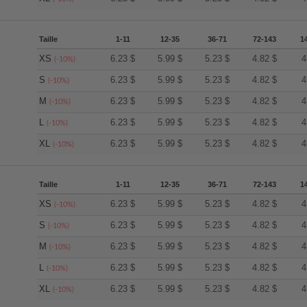
Taille
1-11
12-35
36-71
72-143
1
XS
6.23
$
5.99
$
5.23
$
4.82
$
4
(-10%)
S
6.23
$
5.99
$
5.23
$
4.82
$
4
(-10%)
M
6.23
$
5.99
$
5.23
$
4.82
$
4
(-10%)
L
6.23
$
5.99
$
5.23
$
4.82
$
4
(-10%)
XL
6.23
$
5.99
$
5.23
$
4.82
$
4
(-10%)
Taille
1-11
12-35
36-71
72-143
1
XS
6.23
$
5.99
$
5.23
$
4.82
$
4
(-10%)
S
6.23
$
5.99
$
5.23
$
4.82
$
4
(-10%)
M
6.23
$
5.99
$
5.23
$
4.82
$
4
(-10%)
L
6.23
$
5.99
$
5.23
$
4.82
$
4
(-10%)
XL
6.23
$
5.99
$
5.23
$
4.82
$
4
(-10%)