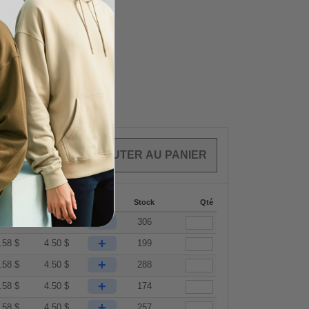
CLES
0.00
$
44-287
288 +
Plus
Stock
Qté
+
.58
$
4.50
$
306
+
.58
$
4.50
$
199
+
.58
$
4.50
$
288
+
.58
$
4.50
$
174
+
.58
$
4.50
$
257