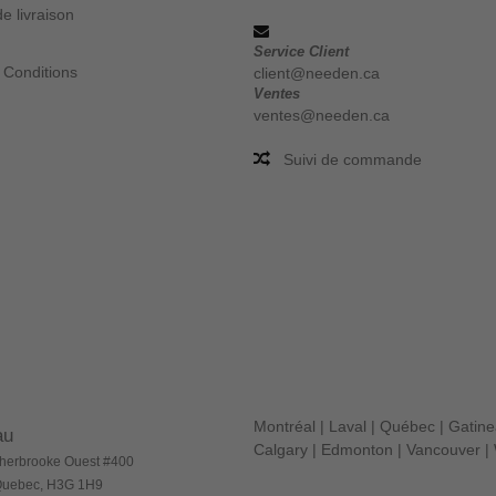
e livraison
Service Client
 Conditions
client@needen.ca
Ventes
ventes@needen.ca
Suivi de commande
Montréal
|
Laval
|
Québec
|
Gatin
au
Calgary
|
Edmonton
|
Vancouver
|
herbrooke Ouest #400
 Quebec, H3G 1H9