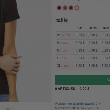
taille
1-11
12-35
36-71
XS
6.23
$
5.99
$
5.23
(-10%)
S
6.23
$
5.99
$
5.23
(-10%)
M
6.23
$
5.99
$
5.23
(-10%)
L
6.23
$
5.99
$
5.23
(-10%)
XL
6.23
$
5.99
$
5.23
(-10%)
0
ARTICLES
0.00
$
Acheter en grande quantité ?
appelez-nous au 647-945-6160