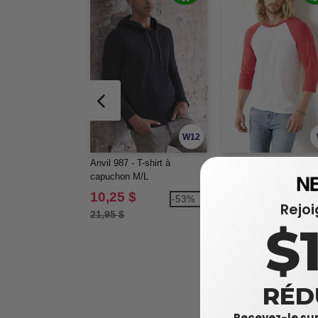
W12
Anvil 987 - T-shirt à
Bella+Canvas B3200 - 
capuchon M/L
shirt de baseball unise
manches 3/4
10,25 $
11,38 $
-53%
-5
Rejo
21,95 $
11,98 $
$
RÉD
Recevez-le sur