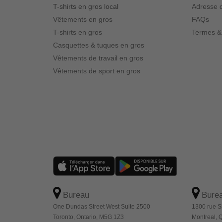
T-shirts en gros local
Adresse d
Vêtements en gros
FAQs
T-shirts en gros
Termes &
Casquettes & tuques en gros
Vêtements de travail en gros
Vêtements de sport en gros
Bureau
Bure
One Dundas Street West Suite 2500
1300 rue S
Toronto, Ontario, M5G 1Z3
Montreal,