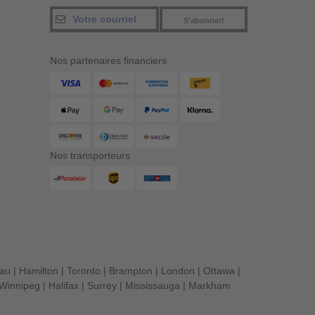
S'abonner!
Nos partenaires financiers
Nos transporteurs
eau
|
Hamilton
|
Toronto
|
Brampton
|
London
|
Ottawa
|
Winnipeg
|
Halifax
|
Surrey
|
Mississauga
|
Markham