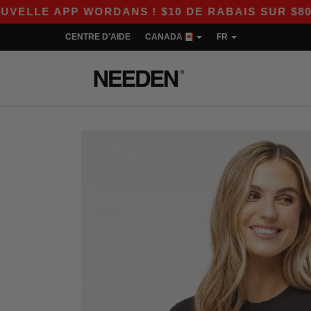
 APP WORDANS ! $10 DE RABAIS SUR $80 AVEC 
CENTRE D'AIDE
CANADA
FR