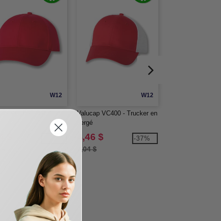
W12
W12
cap VC100 - Sergé
Valucap VC400 - Trucker en
Valucap VC500 - V
sergé
4 $
4,46 $
5,10 $
-34%
-37%
 $
7,04 $
6,61 $