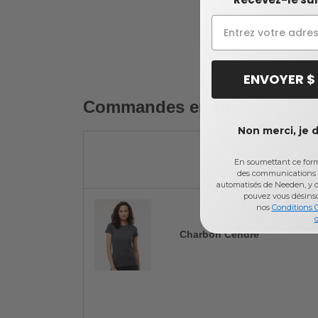
ENVOYER $
Commandes en gros
Non merci, je 
En soumettant ce formu
des communications 
automatisés de Needen, y c
pouvez vous désins
nos
Conditions 
d
Charbon Cendré