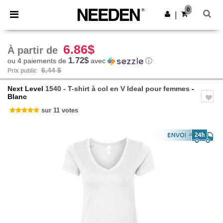
×
Appli Needen
0
Obtenir l'appli
|
Meilleurs prix sur l’app !
6.86$
À partir de
1.72$
ou 4 paiements de
avec
ⓘ
6,44 $
Prix public
Next Level
1540 - T-shirt à col en V Ideal pour femmes
-
Blanc
sur 11 votes
Previous
Next