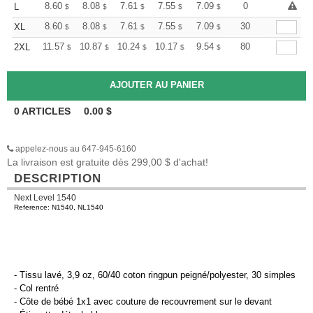
+
8.60
8.08
7.61
7.55
7.09
6.86
0
L
$
$
$
$
$
$
+
8.60
8.08
7.61
7.55
7.09
6.86
30
XL
$
$
$
$
$
$
+
11.57
10.87
10.24
10.17
9.54
9.23
80
2XL
$
$
$
$
$
$
0
ARTICLES
0.00
$
appelez-nous au 647-945-6160
La livraison est gratuite dès 299,00 $ d'achat!
DESCRIPTION
Next Level 1540
Reference: N1540, NL1540
- Tissu lavé, 3,9 oz, 60/40 coton ringpun peigné/polyester, 30 simples
- Col rentré
- Côte de bébé 1x1 avec couture de recouvrement sur le devant