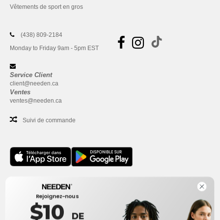
Vêtements de sport en gros
(438) 809-2184
Monday to Friday 9am - 5pm EST
Service Client
client@needen.ca
Ventes
ventes@needen.ca
Suivi de commande
Bureau
Rejoignez-nous
One Dundas Street West Suite 2500
$10
Toronto, Ontario, M5G 1Z3
DE
Ceci n'est PAS l'adresse de retour. Pour les retours, voir ici