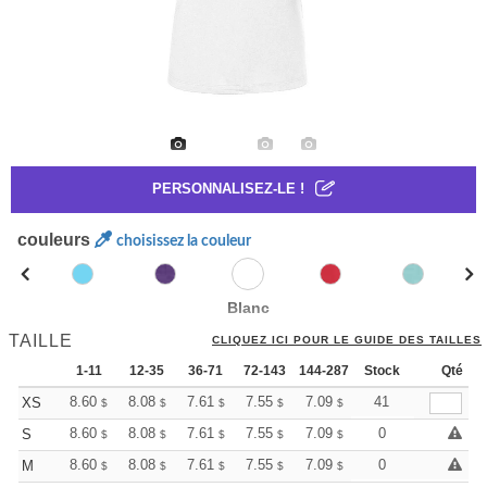
PERSONNALISEZ-LE !
couleurs
choisissez la couleur
Blanc
TAILLE
CLIQUEZ ICI POUR LE GUIDE DES TAILLES
1-11
12-35
36-71
72-143
144-287
288 +
Stock
Plus
Qté
+
8.60
8.08
7.61
7.55
7.09
6.86
41
XS
$
$
$
$
$
$
+
8.60
8.08
7.61
7.55
7.09
6.86
0
S
$
$
$
$
$
$
+
8.60
8.08
7.61
7.55
7.09
6.86
0
M
$
$
$
$
$
$