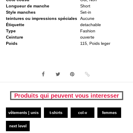
Longueur de manche
Short
Style manches
Set-in
teintures ou impressions spéciales
Aucune
Étiquette
detachable
Type
Fashion
Ceinture
ouverte
Poids
115, Poids leger
Produits qui peuvent vous interesser
vêtements | unis
t-shirts
col-v
femmes
next level